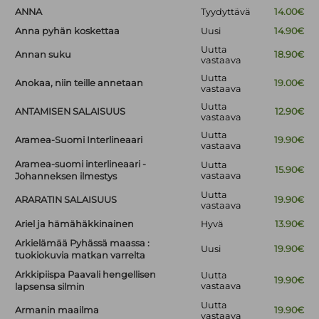
ANNA
Tyydyttävä
14.00€
Anna pyhän koskettaa
Uusi
14.90€
Uutta
Annan suku
18.90€
vastaava
Uutta
Anokaa, niin teille annetaan
19.00€
vastaava
Uutta
ANTAMISEN SALAISUUS
12.90€
vastaava
Uutta
Aramea-Suomi Interlineaari
19.90€
vastaava
Aramea-suomi interlineaari -
Uutta
15.90€
vastaava
Johanneksen ilmestys
Uutta
ARARATIN SALAISUUS
19.90€
vastaava
Ariel ja hämähäkkinainen
Hyvä
13.90€
Arkielämää Pyhässä maassa :
Uusi
19.90€
tuokiokuvia matkan varrelta
Arkkipiispa Paavali hengellisen
Uutta
19.90€
vastaava
lapsensa silmin
Uutta
Armanin maailma
19.90€
vastaava