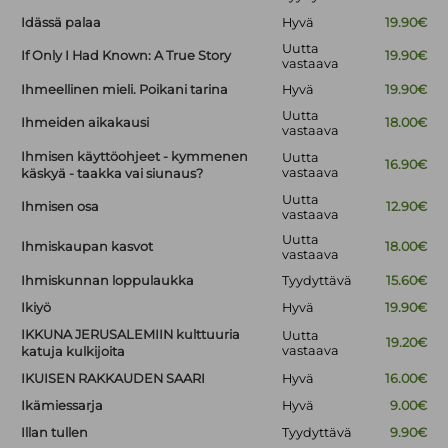
Idässä palaa
Hyvä
19.90€
Uutta
If Only I Had Known: A True Story
19.90€
vastaava
Ihmeellinen mieli. Poikani tarina
Hyvä
19.90€
Uutta
Ihmeiden aikakausi
18.00€
vastaava
Ihmisen käyttöohjeet - kymmenen
Uutta
16.90€
vastaava
käskyä - taakka vai siunaus?
Uutta
Ihmisen osa
12.90€
vastaava
Uutta
Ihmiskaupan kasvot
18.00€
vastaava
Ihmiskunnan loppulaukka
Tyydyttävä
15.60€
Ikiyö
Hyvä
19.90€
IKKUNA JERUSALEMIIN kulttuuria
Uutta
19.20€
vastaava
katuja kulkijoita
IKUISEN RAKKAUDEN SAARI
Hyvä
16.00€
Ikämiessarja
Hyvä
9.00€
Illan tullen
Tyydyttävä
9.90€