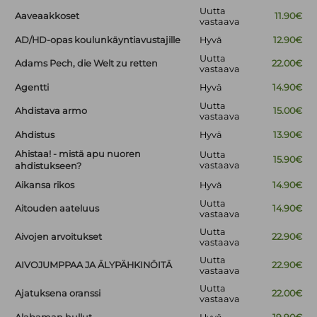
Uutta
Aaveaakkoset
11.90€
vastaava
AD/HD-opas koulunkäyntiavustajille
Hyvä
12.90€
Uutta
Adams Pech, die Welt zu retten
22.00€
vastaava
Agentti
Hyvä
14.90€
Uutta
Ahdistava armo
15.00€
vastaava
Ahdistus
Hyvä
13.90€
Ahistaa! - mistä apu nuoren
Uutta
15.90€
vastaava
ahdistukseen?
Aikansa rikos
Hyvä
14.90€
Uutta
Aitouden aateluus
14.90€
vastaava
Uutta
Aivojen arvoitukset
22.90€
vastaava
Uutta
AIVOJUMPPAA JA ÄLYPÄHKINÖITÄ
22.90€
vastaava
Uutta
Ajatuksena oranssi
22.00€
vastaava