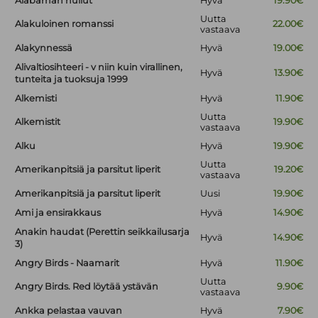
Alabaman hullut
Hyvä
19.90€
Uutta
Alakuloinen romanssi
22.00€
vastaava
Alakynnessä
Hyvä
19.00€
Alivaltiosihteeri - v niin kuin virallinen,
Hyvä
13.90€
tunteita ja tuoksuja 1999
Alkemisti
Hyvä
11.90€
Uutta
Alkemistit
19.90€
vastaava
Alku
Hyvä
19.90€
Uutta
Amerikanpitsiä ja parsitut liperit
19.20€
vastaava
Amerikanpitsiä ja parsitut liperit
Uusi
19.90€
Ami ja ensirakkaus
Hyvä
14.90€
Anakin haudat (Perettin seikkailusarja
Hyvä
14.90€
3)
Angry Birds - Naamarit
Hyvä
11.90€
Uutta
Angry Birds. Red löytää ystävän
9.90€
vastaava
Ankka pelastaa vauvan
Hyvä
7.90€