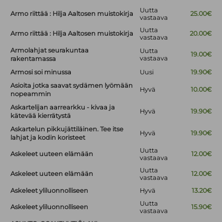
Uutta
Armo riittää : Hilja Aaltosen muistokirja
25.00€
vastaava
Uutta
Armo riittää : Hilja Aaltosen muistokirja
20.00€
vastaava
Armolahjat seurakuntaa
Uutta
19.00€
vastaava
rakentamassa
Armosi soi minussa
Uusi
19.90€
Asioita jotka saavat sydämen lyömään
Hyvä
10.00€
nopeammin
Askartelijan aarrearkku - kivaa ja
Hyvä
19.90€
kätevää kierrätystä
Askartelun pikkujättiläinen. Tee itse
Hyvä
19.90€
lahjat ja kodin koristeet
Uutta
Askeleet uuteen elämään
12.00€
vastaava
Uutta
Askeleet uuteen elämään
12.00€
vastaava
Askeleet yliluonnolliseen
Hyvä
13.20€
Uutta
Askeleet yliluonnolliseen
15.90€
vastaava