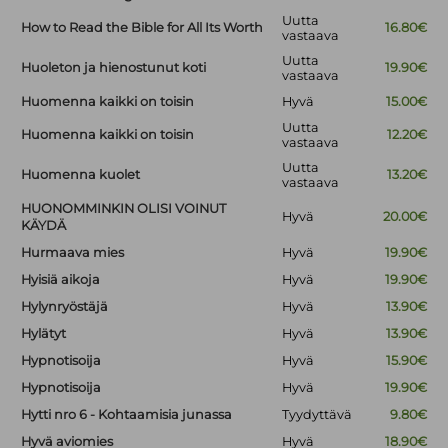
Uutta
How to Read the Bible for All Its Worth
16.80€
vastaava
Uutta
Huoleton ja hienostunut koti
19.90€
vastaava
Huomenna kaikki on toisin
Hyvä
15.00€
Uutta
Huomenna kaikki on toisin
12.20€
vastaava
Uutta
Huomenna kuolet
13.20€
vastaava
HUONOMMINKIN OLISI VOINUT
Hyvä
20.00€
KÄYDÄ
Hurmaava mies
Hyvä
19.90€
Hyisiä aikoja
Hyvä
19.90€
Hylynryöstäjä
Hyvä
13.90€
Hylätyt
Hyvä
13.90€
Hypnotisoija
Hyvä
15.90€
Hypnotisoija
Hyvä
19.90€
Hytti nro 6 - Kohtaamisia junassa
Tyydyttävä
9.80€
Hyvä aviomies
Hyvä
18.90€