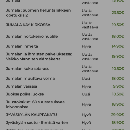
Jumala
15.90€
vastaava
Jumala : Suomen helluntailiikkeen
Uutta
23.50€
vastaava
opetuksia 2
Uutta
JUMALA KÄY KIRKOSSA
19.50€
vastaava
Uutta
Jumalan hoitokeino huolille
18.00€
vastaava
Jumalan ihmeitä
Hyvä
14.90€
Jumalan ja ihmisten palveluksessa:
Uutta
19.90€
vastaava
Veikko Mannisen elämäkerta
Uutta
Jumalan koko sota-asu
10.50€
vastaava
Jumalan muuttava voima
Uusi
18.00€
Jumalan varassa
Hyvä
9.90€
Juokse poika juokse
Uusi
10.50€
Juustokakut : 60 suussasulavaa
Hyvä
18.90€
leivonnaista
JYVÄSKYLÄN KAUPPAKATU
Hyvä
29.90€
Jyväskylän seutu - Ihmistä varten
Hyvä
18.90€