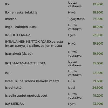
Uutta
Ilo
19.90€
vastaava
Iloinen askartelukirja
Hyvä
18.90€
Inferno
Tyydyttävä
17.90€
Uutta
Ingo - Aaltojen kutsu
18.90€
vastaava
INSIDE FERRARI
Hyvä
22.90€
INTIALAINEN KEITTOKIRJA 50 parasta
Hyvä
19.90€
Intian currya ja paljon, paljon muuta
Uutta
Ipanakerä (sis. cd)
19.90€
vastaava
Uutta
IRTI SAATANAN OTTEESTA
15.00€
vastaava
Uutta
Isku
12.90€
vastaava
Israel : siunauksena keskellä maata
Uusi
21.60€
Israel-tyttö
Uusi
24.90€
Uutta
Israelin uudet opetuslapset
19.20€
vastaava
ISÄ MEIDÄN
Hyvä
13.90€