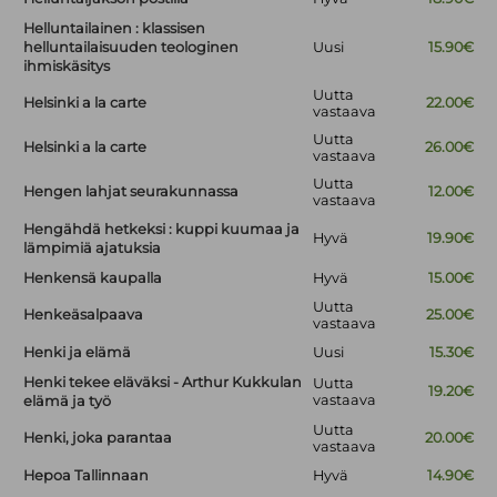
Helluntailainen : klassisen
helluntailaisuuden teologinen
Uusi
15.90€
ihmiskäsitys
Uutta
Helsinki a la carte
22.00€
vastaava
Uutta
Helsinki a la carte
26.00€
vastaava
Uutta
Hengen lahjat seurakunnassa
12.00€
vastaava
Hengähdä hetkeksi : kuppi kuumaa ja
Hyvä
19.90€
lämpimiä ajatuksia
Henkensä kaupalla
Hyvä
15.00€
Uutta
Henkeäsalpaava
25.00€
vastaava
Henki ja elämä
Uusi
15.30€
Henki tekee eläväksi - Arthur Kukkulan
Uutta
19.20€
vastaava
elämä ja työ
Uutta
Henki, joka parantaa
20.00€
vastaava
Hepoa Tallinnaan
Hyvä
14.90€