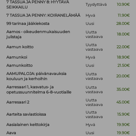
7 TASSUA JA PENNY 8: HYYTÄVÄ
Tyydyttävä
10.90€
SEIKKAILU
7 TASSUA JA PENNY: KOIRANELÄMÄÄ
Hyvä
11.90€
99 tarinaa jääkiekosta
Uusi
28.00€
Aamos - oikeudenmukaisuuden
Uutta
18.00€
vastaava
julistaja
Uutta
Aamun koitto
22.00€
vastaava
Aamunkoi
Hyvä
18.90€
Aamunkoitto
Uusi
21.50€
AAMUPALOJA: päivänavauksia
Uutta
20.00€
vastaava
kouluun ja kerhoihin
Aarresaari 1, kasvatus- ja
Uutta
35.00€
vastaava
opetussuunnitelma 6-8-vuotiaille
Uutta
Aarresaari 2
45.00€
vastaava
Uutta
Aarteita saviastioissa
15.90€
vastaava
Aasialainen keittokirja
Hyvä
19.90€
Aava
Uusi
19.90€