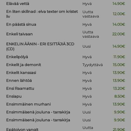
Elävää vettä
Hyvä
14.90€
En liten skillnad : elva texter om kristet
Uutta
12.00€
vastaava
liv
En päästä sinua
Hyvä
14.00€
Uutta
Enkeli taivaan
22.00€
vastaava
ENKELIN ÄÄNIN - ERI ESITTÄJIÄ 3CD
Uusi
14.90€
(CD)
Enkelipölyä
Hyvä
11.90€
Enkelit ja demonit
Tyydyttävä
15.00€
Enkelit kanssasi
Hyvä
13.90€
Ennen lähtöä
Hyvä
13.90€
Ensi Raamattu
Hyvä
13.20€
Ensiapu
Hyvä
8.50€
Ensimmäinen murhani
Hyvä
13.90€
Ensimmäisenä jouluna - tarrakirja
Uusi
9.90€
Ensimmäisenä jouluna - tarrakirja
Uusi
9.90€
Uutta
Epätoivon vangit
21.90€