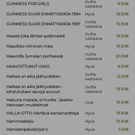
Uutta
GUINNESS FOR GIRLS
9.90€
vastaava
GUINNESS SUURI ENNÄTYSKIRJA 1994
Hyvä
18.90€
Uutta
GUINNESS SUURI ENNÄTYSKIRJA 1997
19.90€
vastaava
Uutta
Haaste joka lähtee sydämestä
19.90€
vastaava
Haavikko-niminen mies
Hyvä
19.90€
Uutta
Haavoilla Jumalan perheessä
20.00€
vastaava
HAAVOITTUNUT USKO
Hyvä
8.90€
Uutta
Haikea on aika jäähyväisten
12.20€
vastaava
Haikea on aika jäähyväisten -
Uutta
19.90€
vastaava
lohdutuksen sanoja suruun
Hakuna matata, ei huolta : Jaakko
Uusi
19.90€
Heinosen muistelmat
HALLA-OTTO: kiertävä kansansoittaja
Hyvä
19.90€
Hammaskeiju
Hyvä
19.90€
Hamsteripäiväkirjat 5
Hyvä
7.50€