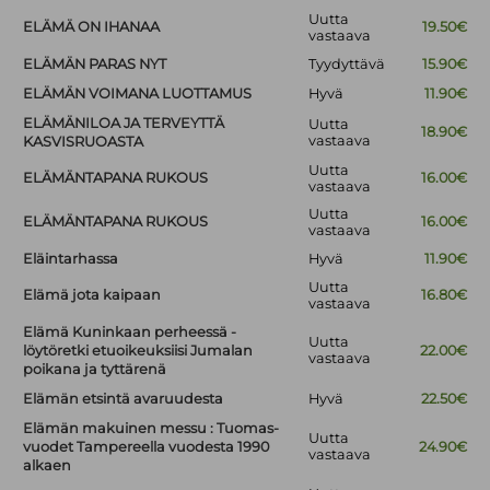
Uutta
ELÄMÄ ON IHANAA
19.50€
vastaava
ELÄMÄN PARAS NYT
Tyydyttävä
15.90€
ELÄMÄN VOIMANA LUOTTAMUS
Hyvä
11.90€
ELÄMÄNILOA JA TERVEYTTÄ
Uutta
18.90€
vastaava
KASVISRUOASTA
Uutta
ELÄMÄNTAPANA RUKOUS
16.00€
vastaava
Uutta
ELÄMÄNTAPANA RUKOUS
16.00€
vastaava
Eläintarhassa
Hyvä
11.90€
Uutta
Elämä jota kaipaan
16.80€
vastaava
Elämä Kuninkaan perheessä -
Uutta
löytöretki etuoikeuksiisi Jumalan
22.00€
vastaava
poikana ja tyttärenä
Elämän etsintä avaruudesta
Hyvä
22.50€
Elämän makuinen messu : Tuomas-
Uutta
vuodet Tampereella vuodesta 1990
24.90€
vastaava
alkaen