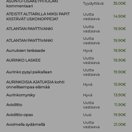
ASUNTO-OSAKEYHTIÖLAKI
Tyydyttävä
35.00€
kommentaari
ATEISTIT ALTTARILLA MIKSI PAPIT
Uutta
14.90€
vastaava
KIISTÄVÄT USKONOPPEJA?
Uutta
ATLANTAN PANTTIVANKI
19.90€
vastaava
Uutta
ATLANTAN PANTTIVANKI
19.90€
vastaava
Aunuksen terässade
Hyvä
19.90€
Uutta
AURINKO LASKEE
19.90€
vastaava
Uutta
Aurinko pysyi paikallaan
19.90€
vastaava
AURINKOISIA AJATUKSIA kohti
Hyvä
15.90€
onnellisempaa elämää
Aurinkomyrsky
Hyvä
13.90€
Uutta
Avioliitto
11.90€
vastaava
Avioliitto-opas
Uusi
19.90€
Uutta
Avoimella sydämellä
21.00€
vastaava