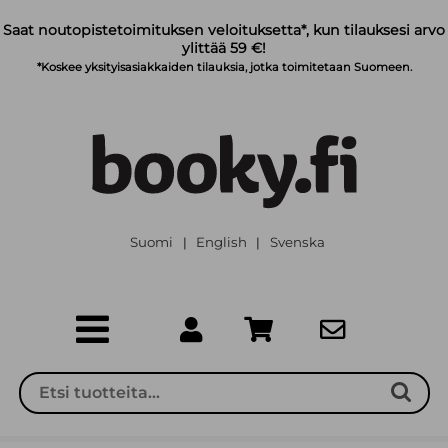
Siirry pääsisältöön
Saat noutopistetoimituksen veloituksetta*, kun tilauksesi arvo
ylittää 59 €!
*Koskee yksityisasiakkaiden tilauksia, jotka toimitetaan Suomeen.
Suomi
English
Svenska
|
|