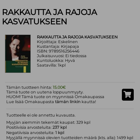
RAKKAUTTA JA RAJOJA
KASVATUKSEEN
RAKKAUTTA JA RAJOJA KASVATUKSEEN
Kirjoittaja: Eskelinen
Kustantaja: Kirjapaja
ISBN: 9789516256446
Julkaisuvuosi: Ei tiedossa
Kuntoluokka: Hyvä
Saatavilla: 1kpl
Tämän tuotteen hinta:
15.00€
Tämä tuote on uutena loppuunmyyty.
HUOM! Tämä tuote on myynnissä Omakaupassa
Lue lisää Omakaupasta
tämän linkin
kautta!
Tuotteelle ei ole annettu kuvausta.
Myyjän aiemmin tekemät kaupat: 329 kpl
Positiivisia arvosteluita:
237 kpl
Negatiivisia arvosteluita:
1 kpl
Myyjällä myynnissä olevien tuotteiden määrä (kts. alla): 1499 kpl