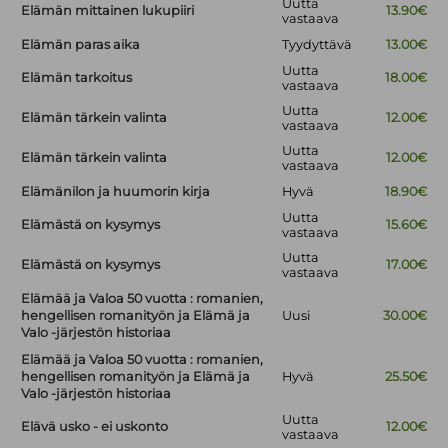
Uutta
Elämän mittainen lukupiiri
13.90€
vastaava
Elämän paras aika
Tyydyttävä
13.00€
Uutta
Elämän tarkoitus
18.00€
vastaava
Uutta
Elämän tärkein valinta
12.00€
vastaava
Uutta
Elämän tärkein valinta
12.00€
vastaava
Elämänilon ja huumorin kirja
Hyvä
18.90€
Uutta
Elämästä on kysymys
15.60€
vastaava
Uutta
Elämästä on kysymys
17.00€
vastaava
Elämää ja Valoa 50 vuotta : romanien,
hengellisen romanityön ja Elämä ja
Uusi
30.00€
Valo -järjestön historiaa
Elämää ja Valoa 50 vuotta : romanien,
hengellisen romanityön ja Elämä ja
Hyvä
25.50€
Valo -järjestön historiaa
Uutta
Elävä usko - ei uskonto
12.00€
vastaava