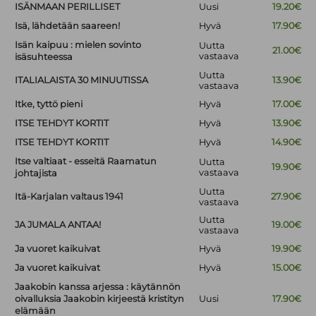
ISÄNMAAN PERILLISET
Uusi
19.20€
Isä, lähdetään saareen!
Hyvä
17.90€
Isän kaipuu : mielen sovinto
Uutta
21.00€
vastaava
isäsuhteessa
Uutta
ITALIALAISTA 30 MINUUTISSA
13.90€
vastaava
Itke, tyttö pieni
Hyvä
17.00€
ITSE TEHDYT KORTIT
Hyvä
13.90€
ITSE TEHDYT KORTIT
Hyvä
14.90€
Itse valtiaat - esseitä Raamatun
Uutta
19.90€
vastaava
johtajista
Uutta
Itä-Karjalan valtaus 1941
27.90€
vastaava
Uutta
JA JUMALA ANTAA!
19.00€
vastaava
Ja vuoret kaikuivat
Hyvä
19.90€
Ja vuoret kaikuivat
Hyvä
15.00€
Jaakobin kanssa arjessa : käytännön
oivalluksia Jaakobin kirjeestä kristityn
Uusi
17.90€
elämään