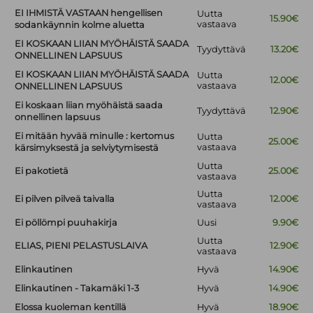
EI IHMISTÄ VASTAAN hengellisen
Uutta
15.90€
vastaava
sodankäynnin kolme aluetta
EI KOSKAAN LIIAN MYÖHÄISTÄ SAADA
Tyydyttävä
13.20€
ONNELLINEN LAPSUUS
EI KOSKAAN LIIAN MYÖHÄISTÄ SAADA
Uutta
12.00€
vastaava
ONNELLINEN LAPSUUS
Ei koskaan liian myöhäistä saada
Tyydyttävä
12.90€
onnellinen lapsuus
Ei mitään hyvää minulle : kertomus
Uutta
25.00€
vastaava
kärsimyksestä ja selviytymisestä
Uutta
Ei pakotietä
25.00€
vastaava
Uutta
Ei pilven pilveä taivalla
12.00€
vastaava
Ei pöllömpi puuhakirja
Uusi
9.90€
Uutta
ELIAS, PIENI PELASTUSLAIVA
12.90€
vastaava
Elinkautinen
Hyvä
14.90€
Elinkautinen - Takamäki 1-3
Hyvä
14.90€
Elossa kuoleman kentillä
Hyvä
18.90€