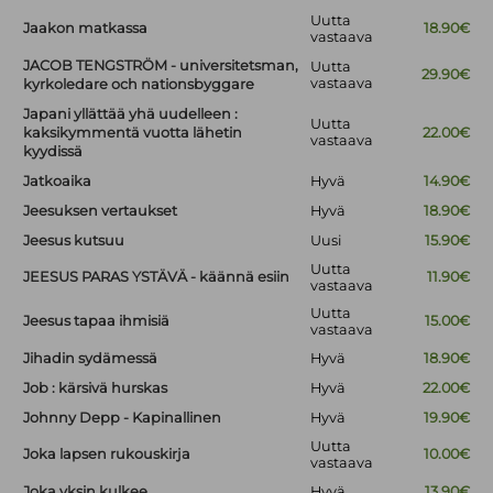
Uutta
Jaakon matkassa
18.90€
vastaava
JACOB TENGSTRÖM - universitetsman,
Uutta
29.90€
vastaava
kyrkoledare och nationsbyggare
Japani yllättää yhä uudelleen :
Uutta
kaksikymmentä vuotta lähetin
22.00€
vastaava
kyydissä
Jatkoaika
Hyvä
14.90€
Jeesuksen vertaukset
Hyvä
18.90€
Jeesus kutsuu
Uusi
15.90€
Uutta
JEESUS PARAS YSTÄVÄ - käännä esiin
11.90€
vastaava
Uutta
Jeesus tapaa ihmisiä
15.00€
vastaava
Jihadin sydämessä
Hyvä
18.90€
Job : kärsivä hurskas
Hyvä
22.00€
Johnny Depp - Kapinallinen
Hyvä
19.90€
Uutta
Joka lapsen rukouskirja
10.00€
vastaava
Joka yksin kulkee
Hyvä
13.90€