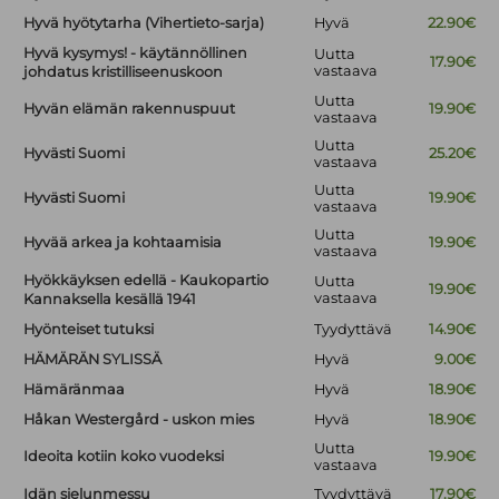
Hyvä hyötytarha (Vihertieto-sarja)
Hyvä
22.90€
Hyvä kysymys! - käytännöllinen
Uutta
17.90€
vastaava
johdatus kristilliseenuskoon
Uutta
Hyvän elämän rakennuspuut
19.90€
vastaava
Uutta
Hyvästi Suomi
25.20€
vastaava
Uutta
Hyvästi Suomi
19.90€
vastaava
Uutta
Hyvää arkea ja kohtaamisia
19.90€
vastaava
Hyökkäyksen edellä - Kaukopartio
Uutta
19.90€
vastaava
Kannaksella kesällä 1941
Hyönteiset tutuksi
Tyydyttävä
14.90€
HÄMÄRÄN SYLISSÄ
Hyvä
9.00€
Hämäränmaa
Hyvä
18.90€
Håkan Westergård - uskon mies
Hyvä
18.90€
Uutta
Ideoita kotiin koko vuodeksi
19.90€
vastaava
Idän sielunmessu
Tyydyttävä
17.90€