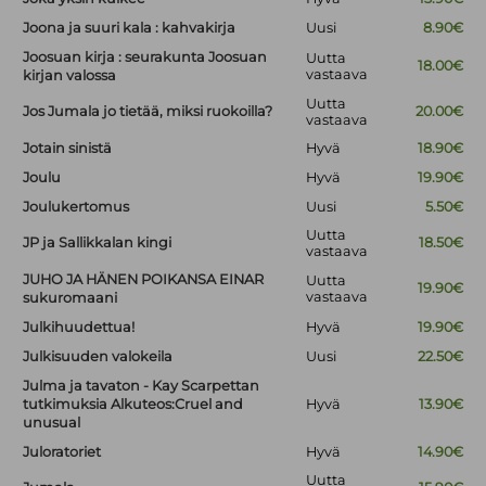
Joona ja suuri kala : kahvakirja
Uusi
8.90€
Joosuan kirja : seurakunta Joosuan
Uutta
18.00€
vastaava
kirjan valossa
Uutta
Jos Jumala jo tietää, miksi ruokoilla?
20.00€
vastaava
Jotain sinistä
Hyvä
18.90€
Joulu
Hyvä
19.90€
Joulukertomus
Uusi
5.50€
Uutta
JP ja Sallikkalan kingi
18.50€
vastaava
JUHO JA HÄNEN POIKANSA EINAR
Uutta
19.90€
vastaava
sukuromaani
Julkihuudettua!
Hyvä
19.90€
Julkisuuden valokeila
Uusi
22.50€
Julma ja tavaton - Kay Scarpettan
tutkimuksia Alkuteos:Cruel and
Hyvä
13.90€
unusual
Juloratoriet
Hyvä
14.90€
Uutta