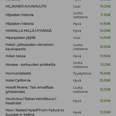
HILJAINEN AVUNHUUTO
Uusi
19.20€
Uutta
Hiljaisten historia
11.90€
vastaava
Hiljaisten historia
Hyvä
14.90€
HINNALLA MILLÄ HYVÄNSÄ
Hyvä
10.00€
Hippajaisen jäljillä
Uusi
14.90€
Hokki : jatkosodan viimeinen
Uutta
10.90€
vastaava
kaukopartio
Holan takaa
Hyvä
13.90€
Uutta
Hoosea - rakkauden profeetta
13.20€
vastaava
Hormonidieetti
Tyydyttävä
15.90€
Hotel California
Hyvä
25.90€
Hotelli Riviera : Talo Amalfissa
Uutta
12.00€
vastaava
(yhteisnide)
Houkutus / Rakas velvollisuus /
Hyvä
15.90€
Kesähäät
How I Raised Myself From Failure to
Hyvä
12.00€
Success in Selling