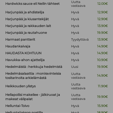
Uutta
Hardwicks sauce eli Neilin tähteet
12.00€
vastaava
Harjunpää ja ahdistelija
Hyvä
12.90€
Harjunpää ja kiusantekijät
Hyvä
12.90€
Harjunpää ja rakkauden lait
Hyvä
13.90€
Harjunpää ja rautahuone
Hyvä
19.90€
Harmaat pantterit
Tyydyttävä
13.90€
Haudankaivaja
Hyvä
14.90€
HAUDASTA KOHTUUN
Hyvä
14.90€
Havukka-ahon ajattelija
Hyvä
10.90€
Hedelmäistä : herkkuja hedelmistä
Uusi
19.90€
Hedelmäsalaattia : moniravinteisia
Uutta
14.90€
vastaava
tositarinoita arkielämästä
Uutta
Heikkouden ylistys
11.90€
vastaava
Hellapoliisi makeilee - jälkiruoat ja
Uutta
19.90€
vastaava
makeat välipalat
Helluntai-Toivo
Hyvä
15.90€
Helluntaijakson postilla
Hyvä
18.90€