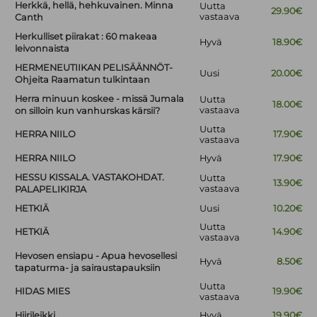
Herkkä, hellä, hehkuvainen. Minna
Uutta
29.90€
vastaava
Canth
Herkulliset piirakat : 60 makeaa
Hyvä
18.90€
leivonnaista
HERMENEUTIIKAN PELISÄÄNNÖT-
Uusi
20.00€
Ohjeita Raamatun tulkintaan
Herra minuun koskee - missä Jumala
Uutta
18.00€
vastaava
on silloin kun vanhurskas kärsii?
Uutta
HERRA NIILO
17.90€
vastaava
HERRA NIILO
Hyvä
17.90€
HESSU KISSALA. VASTAKOHDAT.
Uutta
13.90€
vastaava
PALAPELIKIRJA
HETKIÄ
Uusi
10.20€
Uutta
HETKIÄ
14.90€
vastaava
Hevosen ensiapu - Apua hevosellesi
Hyvä
8.50€
tapaturma- ja sairaustapauksiin
Uutta
HIDAS MIES
19.90€
vastaava
Hiirileikki
Hyvä
19.90€