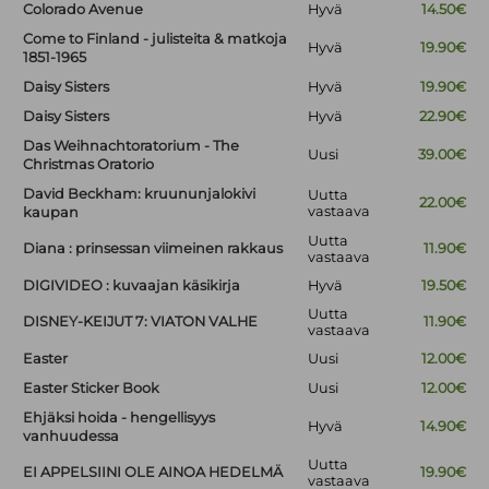
Colorado Avenue
Hyvä
14.50€
Come to Finland - julisteita & matkoja
Hyvä
19.90€
1851-1965
Daisy Sisters
Hyvä
19.90€
Daisy Sisters
Hyvä
22.90€
Das Weihnachtoratorium - The
Uusi
39.00€
Christmas Oratorio
David Beckham: kruununjalokivi
Uutta
22.00€
vastaava
kaupan
Uutta
Diana : prinsessan viimeinen rakkaus
11.90€
vastaava
DIGIVIDEO : kuvaajan käsikirja
Hyvä
19.50€
Uutta
DISNEY-KEIJUT 7: VIATON VALHE
11.90€
vastaava
Easter
Uusi
12.00€
Easter Sticker Book
Uusi
12.00€
Ehjäksi hoida - hengellisyys
Hyvä
14.90€
vanhuudessa
Uutta
EI APPELSIINI OLE AINOA HEDELMÄ
19.90€
vastaava