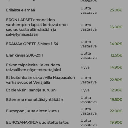
vastaava
Uutta
Erilaista elämää
25.00€
vastaava
ERON LAPSET eronneiden
vanhempien lapset kertovat eron
Uutta
16.00€
vastaava
seurauksista elämässään ja
selviytymisestään
Uutta
ERÄMAA OPETTI 5 Moos 1-34
14.90€
vastaava
Uutta
Eränkävijä 2010-2011
12.50€
vastaava
Eskon taipaleelta : lakeudelta
Hyvä
14.90€
taivaallisen näyn toteuttajaksi
Et kuitenkaan usko : Ville Haapasalon
Uutta
22.80€
vastaava
varhaisvuodet Venäjällä
Et ole yksin : sanoja suruun
Hyvä
12.90€
Uutta
Ettemme menettäisi yhtäkään
19.50€
vastaava
Uutta
Euroopan juutalaisten kutsu
22.00€
vastaava
Uutta
EUROSANAKIRJA uudistettu laitos
19.90€
vastaava