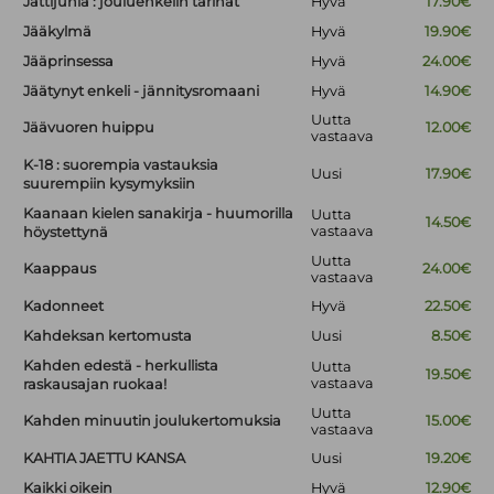
Jättijuhla : jouluenkelin tarinat
Hyvä
17.90€
Jääkylmä
Hyvä
19.90€
Jääprinsessa
Hyvä
24.00€
Jäätynyt enkeli - jännitysromaani
Hyvä
14.90€
Uutta
Jäävuoren huippu
12.00€
vastaava
K-18 : suorempia vastauksia
Uusi
17.90€
suurempiin kysymyksiin
Kaanaan kielen sanakirja - huumorilla
Uutta
14.50€
vastaava
höystettynä
Uutta
Kaappaus
24.00€
vastaava
Kadonneet
Hyvä
22.50€
Kahdeksan kertomusta
Uusi
8.50€
Kahden edestä - herkullista
Uutta
19.50€
vastaava
raskausajan ruokaa!
Uutta
Kahden minuutin joulukertomuksia
15.00€
vastaava
KAHTIA JAETTU KANSA
Uusi
19.20€
Kaikki oikein
Hyvä
12.90€