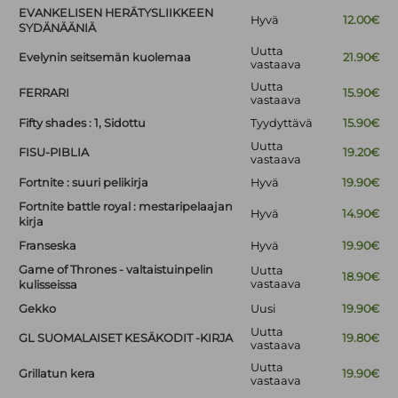
EVANKELISEN HERÄTYSLIIKKEEN
Hyvä
12.00€
SYDÄNÄÄNIÄ
Uutta
Evelynin seitsemän kuolemaa
21.90€
vastaava
Uutta
FERRARI
15.90€
vastaava
Fifty shades : 1, Sidottu
Tyydyttävä
15.90€
Uutta
FISU-PIBLIA
19.20€
vastaava
Fortnite : suuri pelikirja
Hyvä
19.90€
Fortnite battle royal : mestaripelaajan
Hyvä
14.90€
kirja
Franseska
Hyvä
19.90€
Game of Thrones - valtaistuinpelin
Uutta
18.90€
vastaava
kulisseissa
Gekko
Uusi
19.90€
Uutta
GL SUOMALAISET KESÄKODIT -KIRJA
19.80€
vastaava
Uutta
Grillatun kera
19.90€
vastaava