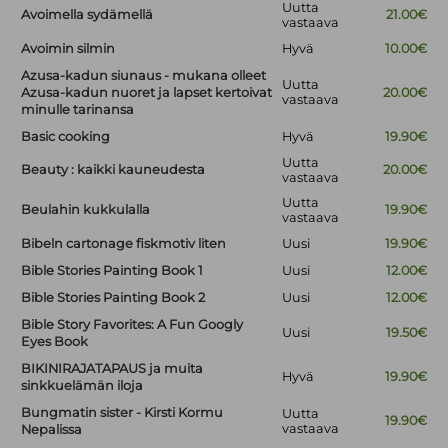
Uutta
Avoimella sydämellä
21.00€
vastaava
Avoimin silmin
Hyvä
10.00€
Azusa-kadun siunaus - mukana olleet
Uutta
Azusa-kadun nuoret ja lapset kertoivat
20.00€
vastaava
minulle tarinansa
Basic cooking
Hyvä
19.90€
Uutta
Beauty : kaikki kauneudesta
20.00€
vastaava
Uutta
Beulahin kukkulalla
19.90€
vastaava
Bibeln cartonage fiskmotiv liten
Uusi
19.90€
Bible Stories Painting Book 1
Uusi
12.00€
Bible Stories Painting Book 2
Uusi
12.00€
Bible Story Favorites: A Fun Googly
Uusi
19.50€
Eyes Book
BIKINIRAJATAPAUS ja muita
Hyvä
19.90€
sinkkuelämän iloja
Bungmatin sister - Kirsti Kormu
Uutta
19.90€
vastaava
Nepalissa