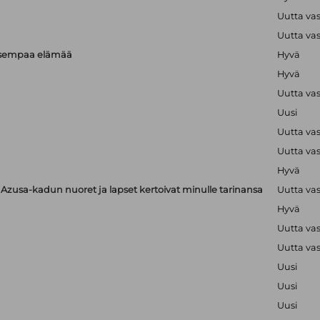
Uutta va
Uutta va
isempaa elämää
Hyvä
Hyvä
Uutta va
Uusi
Uutta va
Uutta va
Hyvä
zusa-kadun nuoret ja lapset kertoivat minulle tarinansa
Uutta va
Hyvä
Uutta va
Uutta va
Uusi
Uusi
Uusi