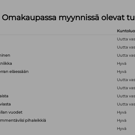
lä Omakaupassa myynnissä olevat tu
Kuntolu
Uutta va
Uutta va
hminen
Uutta va
kniikka
Hyvä
erran eläessään
Hyvä
Uutta va
Uutta va
aista
Uutta va
viasta
Uutta va
llan vuodet
Hyvä
mmentäviisi pihaleikkiä
Hyvä
Hyvä