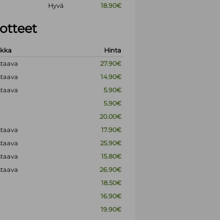
Hyvä
18.90€
otteet
okka
Hinta
staava
27.90€
staava
14.90€
staava
5.90€
5.90€
20.00€
staava
17.90€
staava
25.90€
staava
15.80€
staava
26.90€
18.50€
16.90€
19.90€