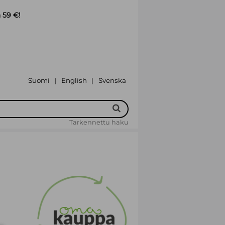
 59 €!
Suomi
English
Svenska
|
|
Tarkennettu haku