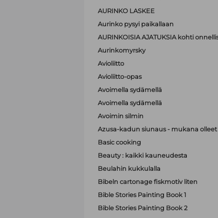
AURINKO LASKEE
Aurinko pysyi paikallaan
AURINKOISIA AJATUKSIA kohti onnell
Aurinkomyrsky
Avioliitto
Avioliitto-opas
Avoimella sydämellä
Avoimella sydämellä
Avoimin silmin
Azusa-kadun siunaus - mukana olleet A
Basic cooking
Beauty : kaikki kauneudesta
Beulahin kukkulalla
Bibeln cartonage fiskmotiv liten
Bible Stories Painting Book 1
Bible Stories Painting Book 2