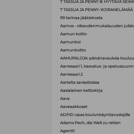
7 TASSUA JA PENNY 8: HYYTÄVÄ SEIK
7 TASSUA JA PENNY: KOIRANELÄMÄÄ
99 tarinaa jääkiekosta
Aamos - oikeudenmukaisuuden julist
Aamun koitto
Aamunkoi
Aamunkoitto
AAMUPALOJA: päivänavauksia kouluun
Aarresaari 1, kasvatus- ja opetussuunni
Aarresaari 2
Aarteita saviastioissa
Aasialainen keittokirja
Aava
Aaveaakkoset
AD/HD-opas koulunkäyntiavustajille
Adams Pech, die Welt zu retten
Agentti