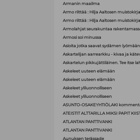
Armanin maailma
Armo riittää : Hilja Aaltosen muistokirj
Armo riittää : Hilja Aaltosen muistokirj
Armolahjat seurakuntaa rakentamass
Armosi soi minussa
Asioita jotka saavat sydämen lyömä
Askartelijan aarrearkku - kivaa ja käte
Askartelun pikkujättiläinen. Tee itse la
Askeleet uuteen elämään
Askeleet uuteen elämään
Askeleet yliluonnolliseen
Askeleet yliluonnolliseen
ASUNTO-OSAKEYHTIÖLAKI kommenta
ATEISTIT ALTTARILLA MIKSI PAPIT K
ATLANTAN PANTTIVANKI
ATLANTAN PANTTIVANKI
Aunuksen terässade