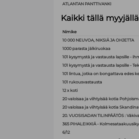
ATLANTAN PANTTIVANKI
Kaikki tällä myyjäl
Nimike
10 000 NEUVOA, NIKSIÄ JA OHJETTA
1000 parasta jälkiruokaa
101 kysymystä ja vastausta lapsille - i
101 kysymystä ja vastausta lapsille - Te
101 lintua, jotka on bongattava edes k
101 rukousvastausta
12 x koti
20 valoisaa ja viihtyisää kotia Pohjoism
20 valoisaa ja viihtyisää kotia Skandina
20. VUOSISADAN TILINPÄÄTÖS : Väkiva
365 PIHALEIKKIÄ - Kolmesataakuusiky
6/12