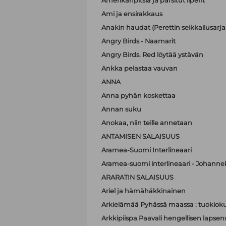
Amerikanpitsiä ja parsitut liperit
Ami ja ensirakkaus
Anakin haudat (Perettin seikkailusarja 
Angry Birds - Naamarit
Angry Birds. Red löytää ystävän
Ankka pelastaa vauvan
ANNA
Anna pyhän koskettaa
Annan suku
Anokaa, niin teille annetaan
ANTAMISEN SALAISUUS
Aramea-Suomi Interlineaari
Aramea-suomi interlineaari - Johanne
ARARATIN SALAISUUS
Ariel ja hämähäkkinainen
Arkielämää Pyhässä maassa : tuokioku
Arkkipiispa Paavali hengellisen lapsen