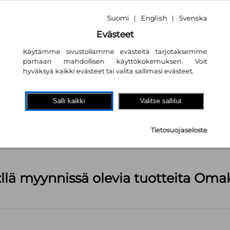
Suomi
English
Svenska
|
|
Evästeet
Käytämme sivustollamme evästeitä tarjotaksemme
parhaan mahdollisen käyttökokemuksen. Voit
hyväksyä kaikki evästeet tai valita sallimasi evästeet.
akaupassa
autta!
Salli kaikki
Valitse sallitut
kpl
Tietosuojaseloste
äärä (kts. alla): 1499 kpl
:llä myynnissä olevia tuotteita Om