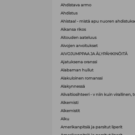
Ahdistava armo
Ahdistus
Ahistaa! - mistä apu nuoren ahdistuk
Aikansa rikos
Aitouden aateluus
Aivojen arvoitukset
AIVOJUMPPAA JA ÄLYPÄHKINÖITÄ
Ajatuksena oranssi
Alabaman hullut
Alakuloinen romanssi
Alakynnessä
Alivaltiosihteeri - v niin kuin virallinen
Alkemisti
Alkemistit
Alku
Amerikanpitsiä ja parsitut liperit