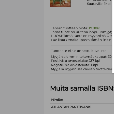
Saatavilla: 1kpl
Tämän tuotteen hinta:
19.90€
Tämä tuote on uutena loppuunmyyty.
HUOM! Tämä tuote on myynnissä Om
Lue lisää Omakaupasta
tämän linkin
k
Tuotteelle ei ole annettu kuvausta.
Myyjän aiemmin tekemät kaupat: 329 
Positiivisia arvosteluita:
237 kpl
Negatiivisia arvosteluita:
1 kpl
Myyjällä myynnissä olevien tuotteiden m
Muita samalla ISBN
Nimike
ATLANTAN PANTTIVANKI