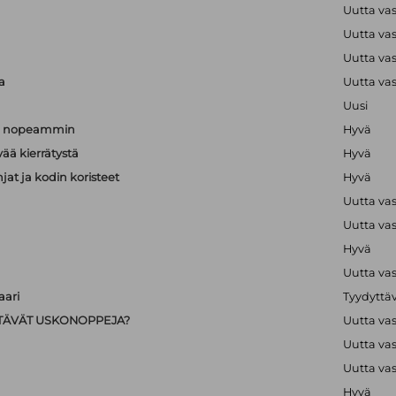
Uutta va
a
Uutta va
a
Uutta va
a
Uutta va
Uusi
än nopeammin
Hyvä
vää kierrätystä
Hyvä
hjat ja kodin koristeet
Hyvä
Uutta va
Uutta va
Hyvä
Uutta va
ari
Tyydyttä
IISTÄVÄT USKONOPPEJA?
Uutta va
Uutta va
Uutta va
Hyvä