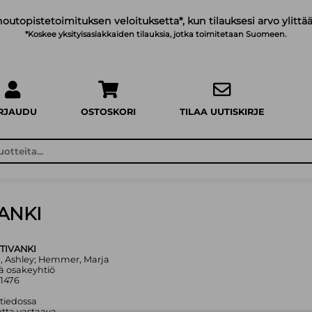
noutopistetoimituksen veloituksetta*, kun tilauksesi arvo ylittää
*Koskee yksityisasiakkaiden tilauksia, jotka toimitetaan Suomeen.
IRJAUDU
OSTOSKORI
TILAA UUTISKIRJE
ANKI
TIVANKI
th, Ashley; Hemmer, Marja
ä osakeyhtiö
1476
 tiedossa
tta vastaava