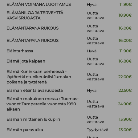
ELÄMÄN VOIMANA LUOTTAMUS
Hyvä
11.90€
ELÄMÄNILOA JA TERVEYTTÄ
Uutta
18.90€
vastaava
KASVISRUOASTA
Uutta
ELÄMÄNTAPANA RUKOUS
16.00€
vastaava
Uutta
ELÄMÄNTAPANA RUKOUS
16.00€
vastaava
Eläintarhassa
Hyvä
11.90€
Uutta
Elämä jota kaipaan
16.80€
vastaava
Elämä Kuninkaan perheessä -
Uutta
löytöretki etuoikeuksiisi Jumalan
22.00€
vastaava
poikana ja tyttärenä
Elämän etsintä avaruudesta
Hyvä
22.50€
Elämän makuinen messu : Tuomas-
Uutta
vuodet Tampereella vuodesta 1990
24.90€
vastaava
alkaen
Uutta
Elämän mittainen lukupiiri
13.90€
vastaava
Elämän paras aika
Tyydyttävä
13.00€
Uutta