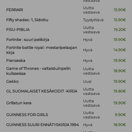
vastaava
Uutta
FERRARI
15.90€
vastaava
Fifty shades : 1, Sidottu
Tyydyttävä
15.90€
Uutta
FISU-PIBLIA
19.20€
vastaava
Fortnite : suuri pelikirja
Hyvä
19.90€
Fortnite battle royal : mestaripelaajan
Hyvä
14.90€
kirja
Franseska
Hyvä
19.90€
Game of Thrones - valtaistuinpelin
Uutta
18.90€
vastaava
kulisseissa
Gekko
Uusi
19.90€
Uutta
GL SUOMALAISET KESÄKODIT -KIRJA
19.80€
vastaava
Uutta
Grillatun kera
19.90€
vastaava
Uutta
GUINNESS FOR GIRLS
9.90€
vastaava
GUINNESS SUURI ENNÄTYSKIRJA 1994
Hyvä
18.90€