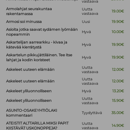
vastaava
Armolahjat seurakuntaa
Uutta
19.00€
vastaava
rakentamassa
Armosi soi minussa
Uusi
19.90€
Asioita jotka saavat sydämen lyömään
Hyvä
10.00€
nopeammin
Askartelijan aarrearkku - kivaa ja
Hyvä
19.90€
kätevää kierrätystä
Askartelun pikkujättiläinen. Tee itse
Hyvä
19.90€
lahjat ja kodin koristeet
Uutta
Askeleet uuteen elämään
12.00€
vastaava
Uutta
Askeleet uuteen elämään
12.00€
vastaava
Askeleet yliluonnolliseen
Hyvä
13.20€
Uutta
Askeleet yliluonnolliseen
15.90€
vastaava
ASUNTO-OSAKEYHTIÖLAKI
Tyydyttävä
35.00€
kommentaari
ATEISTIT ALTTARILLA MIKSI PAPIT
Uutta
14.90€
vastaava
KIISTÄVÄT USKONOPPEJA?