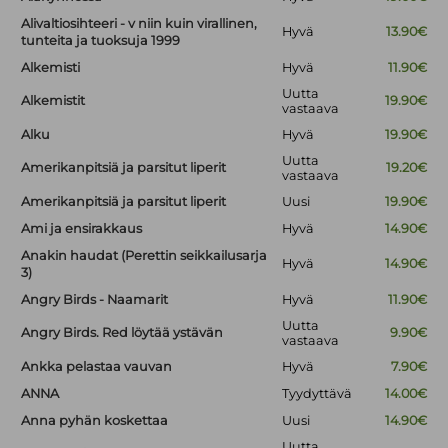
Alivaltiosihteeri - v niin kuin virallinen,
Hyvä
13.90€
tunteita ja tuoksuja 1999
Alkemisti
Hyvä
11.90€
Uutta
Alkemistit
19.90€
vastaava
Alku
Hyvä
19.90€
Uutta
Amerikanpitsiä ja parsitut liperit
19.20€
vastaava
Amerikanpitsiä ja parsitut liperit
Uusi
19.90€
Ami ja ensirakkaus
Hyvä
14.90€
Anakin haudat (Perettin seikkailusarja
Hyvä
14.90€
3)
Angry Birds - Naamarit
Hyvä
11.90€
Uutta
Angry Birds. Red löytää ystävän
9.90€
vastaava
Ankka pelastaa vauvan
Hyvä
7.90€
ANNA
Tyydyttävä
14.00€
Anna pyhän koskettaa
Uusi
14.90€
Uutta