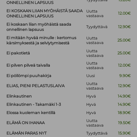
ONNELLINEN LAPSUUS
EI KOSKAAN LIIAN MYÖHÄISTÄ SAADA
Uutta
12.00€
vastaava
ONNELLINEN LAPSUUS
Ei koskaan liian myöhäistä saada
Tyydyttävä
12.90€
onnellinen lapsuus
Ei mitään hyvää minulle : kertomus
Uutta
25.00€
vastaava
kärsimyksestä ja selviytymisestä
Uutta
Ei pakotietä
25.00€
vastaava
Uutta
Ei pilven pilveä taivalla
12.00€
vastaava
Ei pöllömpi puuhakirja
Uusi
9.90€
Uutta
ELIAS, PIENI PELASTUSLAIVA
12.90€
vastaava
Elinkautinen
Hyvä
14.90€
Elinkautinen - Takamäki 1-3
Hyvä
14.90€
Elossa kuoleman kentillä
Hyvä
18.90€
Uutta
ELÄMÄ ON IHANAA
19.50€
vastaava
ELÄMÄN PARAS NYT
Tyydyttävä
15.90€