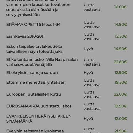
vanhempien lapset kertovat eron
Uutta
16.00€
vastaava
seurauksista elämässään ja
selviytymisestään
Uutta
ERÄMAA OPETTI 5 Moos 1-34
14.90€
vastaava
Uutta
Eränkävijä 2010-2011
12.50€
vastaava
Eskon taipaleelta : lakeudelta
Hyvä
14.90€
taivaallisen näyn toteuttajaksi
Et kuitenkaan usko : Ville Haapasalon
Uutta
22.80€
vastaava
varhaisvuodet Venäjällä
Et ole yksin : sanoja suruun
Hyvä
12.90€
Uutta
Ettemme menettäisi yhtäkään
19.50€
vastaava
Uutta
Euroopan juutalaisten kutsu
22.00€
vastaava
Uutta
EUROSANAKIRJA uudistettu laitos
19.90€
vastaava
EVANKELISEN HERÄTYSLIIKKEEN
Hyvä
12.00€
SYDÄNÄÄNIÄ
Uutta
Evelynin seitsemän kuolemaa
21.90€