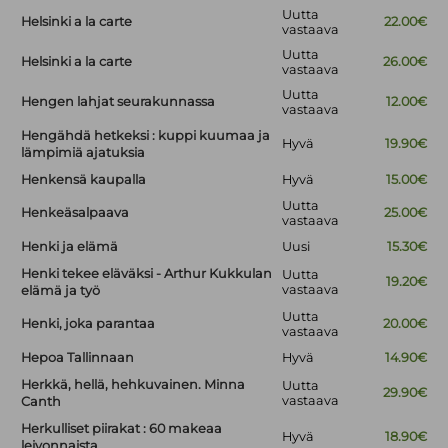
Uutta
Helsinki a la carte
22.00€
vastaava
Uutta
Helsinki a la carte
26.00€
vastaava
Uutta
Hengen lahjat seurakunnassa
12.00€
vastaava
Hengähdä hetkeksi : kuppi kuumaa ja
Hyvä
19.90€
lämpimiä ajatuksia
Henkensä kaupalla
Hyvä
15.00€
Uutta
Henkeäsalpaava
25.00€
vastaava
Henki ja elämä
Uusi
15.30€
Henki tekee eläväksi - Arthur Kukkulan
Uutta
19.20€
vastaava
elämä ja työ
Uutta
Henki, joka parantaa
20.00€
vastaava
Hepoa Tallinnaan
Hyvä
14.90€
Herkkä, hellä, hehkuvainen. Minna
Uutta
29.90€
vastaava
Canth
Herkulliset piirakat : 60 makeaa
Hyvä
18.90€
leivonnaista