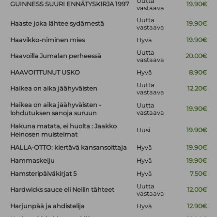
Uutta
GUINNESS SUURI ENNÄTYSKIRJA 1997
19.90€
vastaava
Uutta
Haaste joka lähtee sydämestä
19.90€
vastaava
Haavikko-niminen mies
Hyvä
19.90€
Uutta
Haavoilla Jumalan perheessä
20.00€
vastaava
HAAVOITTUNUT USKO
Hyvä
8.90€
Uutta
Haikea on aika jäähyväisten
12.20€
vastaava
Haikea on aika jäähyväisten -
Uutta
19.90€
vastaava
lohdutuksen sanoja suruun
Hakuna matata, ei huolta : Jaakko
Uusi
19.90€
Heinosen muistelmat
HALLA-OTTO: kiertävä kansansoittaja
Hyvä
19.90€
Hammaskeiju
Hyvä
19.90€
Hamsteripäiväkirjat 5
Hyvä
7.50€
Uutta
Hardwicks sauce eli Neilin tähteet
12.00€
vastaava
Harjunpää ja ahdistelija
Hyvä
12.90€