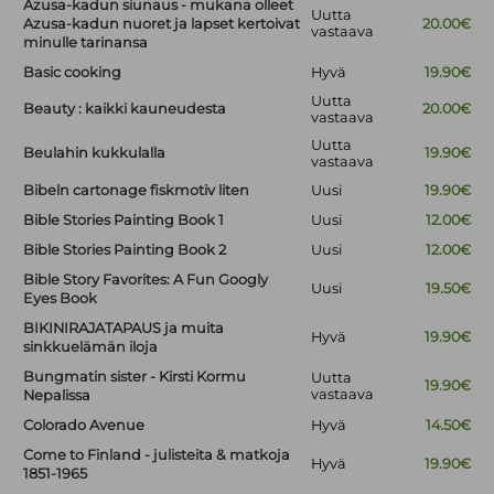
Azusa-kadun siunaus - mukana olleet
Uutta
Azusa-kadun nuoret ja lapset kertoivat
20.00€
vastaava
minulle tarinansa
Basic cooking
Hyvä
19.90€
Uutta
Beauty : kaikki kauneudesta
20.00€
vastaava
Uutta
Beulahin kukkulalla
19.90€
vastaava
Bibeln cartonage fiskmotiv liten
Uusi
19.90€
Bible Stories Painting Book 1
Uusi
12.00€
Bible Stories Painting Book 2
Uusi
12.00€
Bible Story Favorites: A Fun Googly
Uusi
19.50€
Eyes Book
BIKINIRAJATAPAUS ja muita
Hyvä
19.90€
sinkkuelämän iloja
Bungmatin sister - Kirsti Kormu
Uutta
19.90€
vastaava
Nepalissa
Colorado Avenue
Hyvä
14.50€
Come to Finland - julisteita & matkoja
Hyvä
19.90€
1851-1965