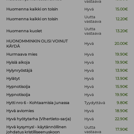
vastaava
Huomenna kaikki on toisin
Hyvä
15.00€
Uutta
Huomenna kaikki on toisin
12.20€
vastaava
Uutta
Huomenna kuolet
13.20€
vastaava
HUONOMMINKIN OLISI VOINUT
Hyvä
20.00€
KÄYDÄ
Hurmaava mies
Hyvä
19.90€
Hyisiä aikoja
Hyvä
19.90€
Hylynryöstäjä
Hyvä
13.90€
Hylätyt
Hyvä
13.90€
Hypnotisoija
Hyvä
15.90€
Hypnotisoija
Hyvä
19.90€
Hytti nro 6 - Kohtaamisia junassa
Tyydyttävä
9.80€
Hyvä aviomies
Hyvä
18.90€
Hyvä hyötytarha (Vihertieto-sarja)
Hyvä
22.90€
Hyvä kysymys! - käytännöllinen
Uutta
17.90€
vastaava
johdatus kristilliseenuskoon