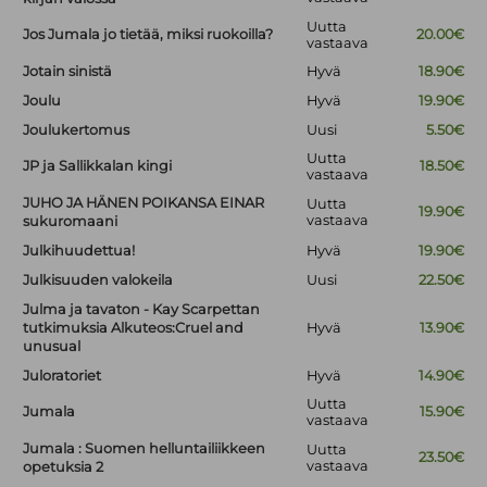
Uutta
Jos Jumala jo tietää, miksi ruokoilla?
20.00€
vastaava
Jotain sinistä
Hyvä
18.90€
Joulu
Hyvä
19.90€
Joulukertomus
Uusi
5.50€
Uutta
JP ja Sallikkalan kingi
18.50€
vastaava
JUHO JA HÄNEN POIKANSA EINAR
Uutta
19.90€
vastaava
sukuromaani
Julkihuudettua!
Hyvä
19.90€
Julkisuuden valokeila
Uusi
22.50€
Julma ja tavaton - Kay Scarpettan
tutkimuksia Alkuteos:Cruel and
Hyvä
13.90€
unusual
Juloratoriet
Hyvä
14.90€
Uutta
Jumala
15.90€
vastaava
Jumala : Suomen helluntailiikkeen
Uutta
23.50€
vastaava
opetuksia 2