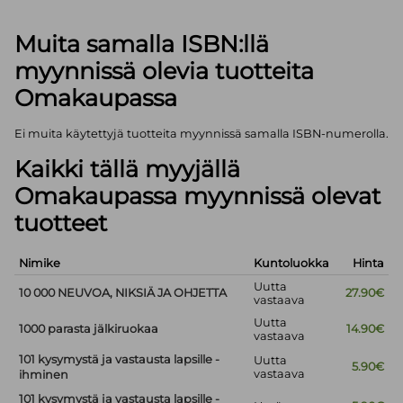
Muita samalla ISBN:llä
myynnissä olevia tuotteita
Omakaupassa
Ei muita käytettyjä tuotteita myynnissä samalla ISBN-numerolla.
Kaikki tällä myyjällä
Omakaupassa myynnissä olevat
tuotteet
Nimike
Kuntoluokka
Hinta
Uutta
10 000 NEUVOA, NIKSIÄ JA OHJETTA
27.90€
vastaava
Uutta
1000 parasta jälkiruokaa
14.90€
vastaava
101 kysymystä ja vastausta lapsille -
Uutta
5.90€
vastaava
ihminen
101 kysymystä ja vastausta lapsille -