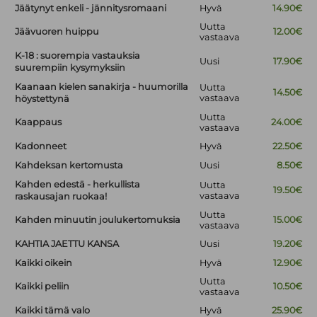
Jäätynyt enkeli - jännitysromaani
Hyvä
14.90€
Uutta
Jäävuoren huippu
12.00€
vastaava
K-18 : suorempia vastauksia
Uusi
17.90€
suurempiin kysymyksiin
Kaanaan kielen sanakirja - huumorilla
Uutta
14.50€
vastaava
höystettynä
Uutta
Kaappaus
24.00€
vastaava
Kadonneet
Hyvä
22.50€
Kahdeksan kertomusta
Uusi
8.50€
Kahden edestä - herkullista
Uutta
19.50€
vastaava
raskausajan ruokaa!
Uutta
Kahden minuutin joulukertomuksia
15.00€
vastaava
KAHTIA JAETTU KANSA
Uusi
19.20€
Kaikki oikein
Hyvä
12.90€
Uutta
Kaikki peliin
10.50€
vastaava
Kaikki tämä valo
Hyvä
25.90€