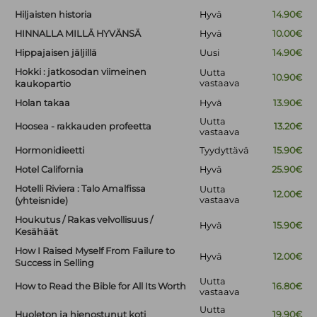
Hiljaisten historia
Hyvä
14.90€
HINNALLA MILLÄ HYVÄNSÄ
Hyvä
10.00€
Hippajaisen jäljillä
Uusi
14.90€
Hokki : jatkosodan viimeinen
Uutta
10.90€
vastaava
kaukopartio
Holan takaa
Hyvä
13.90€
Uutta
Hoosea - rakkauden profeetta
13.20€
vastaava
Hormonidieetti
Tyydyttävä
15.90€
Hotel California
Hyvä
25.90€
Hotelli Riviera : Talo Amalfissa
Uutta
12.00€
vastaava
(yhteisnide)
Houkutus / Rakas velvollisuus /
Hyvä
15.90€
Kesähäät
How I Raised Myself From Failure to
Hyvä
12.00€
Success in Selling
Uutta
How to Read the Bible for All Its Worth
16.80€
vastaava
Uutta
Huoleton ja hienostunut koti
19.90€