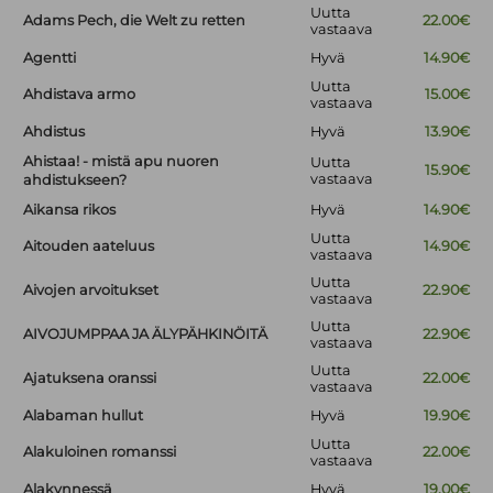
Uutta
Adams Pech, die Welt zu retten
22.00€
vastaava
Agentti
Hyvä
14.90€
Uutta
Ahdistava armo
15.00€
vastaava
Ahdistus
Hyvä
13.90€
Ahistaa! - mistä apu nuoren
Uutta
15.90€
vastaava
ahdistukseen?
Aikansa rikos
Hyvä
14.90€
Uutta
Aitouden aateluus
14.90€
vastaava
Uutta
Aivojen arvoitukset
22.90€
vastaava
Uutta
AIVOJUMPPAA JA ÄLYPÄHKINÖITÄ
22.90€
vastaava
Uutta
Ajatuksena oranssi
22.00€
vastaava
Alabaman hullut
Hyvä
19.90€
Uutta
Alakuloinen romanssi
22.00€
vastaava
Alakynnessä
Hyvä
19.00€