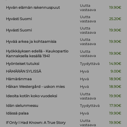
Uutta
Hyvän elämän rakennuspuut
19.90€
vastaava
Uutta
Hyvästi Suomi
25.20€
vastaava
Uutta
Hyvästi Suomi
19.90€
vastaava
Uutta
Hyvää arkea ja kohtaamisia
19.90€
vastaava
Hyökkäyksen edellä - Kaukopartio
Uutta
19.90€
vastaava
Kannaksella kesällä 1941
Hyönteiset tutuksi
Tyydyttävä
14.90€
HÄMÄRÄN SYLISSÄ
Hyvä
9.00€
Hämäränmaa
Hyvä
18.90€
Håkan Westergård - uskon mies
Hyvä
18.90€
Uutta
Ideoita kotiin koko vuodeksi
19.90€
vastaava
Idän sielunmessu
Tyydyttävä
17.90€
Idässä palaa
Hyvä
19.90€
Uutta
If Only I Had Known: A True Story
19.90€
vastaava