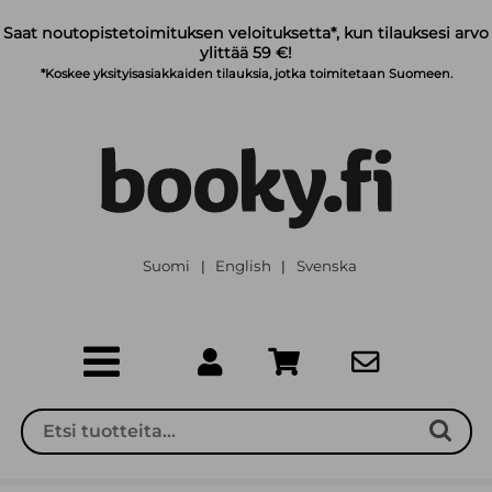
Siirry pääsisältöön
Saat noutopistetoimituksen veloituksetta*, kun tilauksesi arvo
ylittää 59 €!
*Koskee yksityisasiakkaiden tilauksia, jotka toimitetaan Suomeen.
Suomi
English
Svenska
|
|