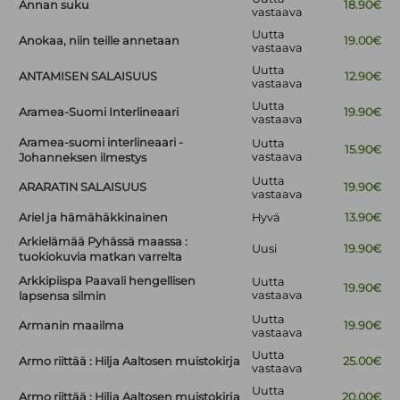
Annan suku
18.90€
vastaava
Uutta
Anokaa, niin teille annetaan
19.00€
vastaava
Uutta
ANTAMISEN SALAISUUS
12.90€
vastaava
Uutta
Aramea-Suomi Interlineaari
19.90€
vastaava
Aramea-suomi interlineaari -
Uutta
15.90€
vastaava
Johanneksen ilmestys
Uutta
ARARATIN SALAISUUS
19.90€
vastaava
Ariel ja hämähäkkinainen
Hyvä
13.90€
Arkielämää Pyhässä maassa :
Uusi
19.90€
tuokiokuvia matkan varrelta
Arkkipiispa Paavali hengellisen
Uutta
19.90€
vastaava
lapsensa silmin
Uutta
Armanin maailma
19.90€
vastaava
Uutta
Armo riittää : Hilja Aaltosen muistokirja
25.00€
vastaava
Uutta
Armo riittää : Hilja Aaltosen muistokirja
20.00€