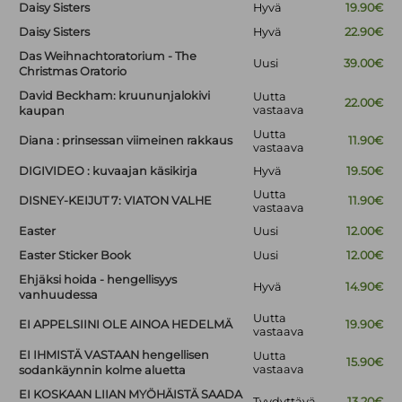
Daisy Sisters
Hyvä
19.90€
Daisy Sisters
Hyvä
22.90€
Das Weihnachtoratorium - The
Uusi
39.00€
Christmas Oratorio
David Beckham: kruununjalokivi
Uutta
22.00€
vastaava
kaupan
Uutta
Diana : prinsessan viimeinen rakkaus
11.90€
vastaava
DIGIVIDEO : kuvaajan käsikirja
Hyvä
19.50€
Uutta
DISNEY-KEIJUT 7: VIATON VALHE
11.90€
vastaava
Easter
Uusi
12.00€
Easter Sticker Book
Uusi
12.00€
Ehjäksi hoida - hengellisyys
Hyvä
14.90€
vanhuudessa
Uutta
EI APPELSIINI OLE AINOA HEDELMÄ
19.90€
vastaava
EI IHMISTÄ VASTAAN hengellisen
Uutta
15.90€
vastaava
sodankäynnin kolme aluetta
EI KOSKAAN LIIAN MYÖHÄISTÄ SAADA
Tyydyttävä
13.20€