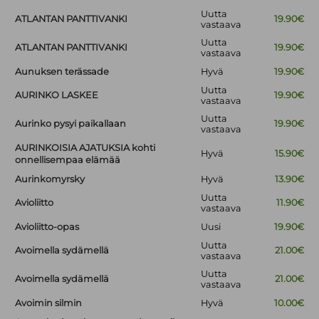
Uutta
ATLANTAN PANTTIVANKI
19.90€
vastaava
Uutta
ATLANTAN PANTTIVANKI
19.90€
vastaava
Aunuksen terässade
Hyvä
19.90€
Uutta
AURINKO LASKEE
19.90€
vastaava
Uutta
Aurinko pysyi paikallaan
19.90€
vastaava
AURINKOISIA AJATUKSIA kohti
Hyvä
15.90€
onnellisempaa elämää
Aurinkomyrsky
Hyvä
13.90€
Uutta
Avioliitto
11.90€
vastaava
Avioliitto-opas
Uusi
19.90€
Uutta
Avoimella sydämellä
21.00€
vastaava
Uutta
Avoimella sydämellä
21.00€
vastaava
Avoimin silmin
Hyvä
10.00€