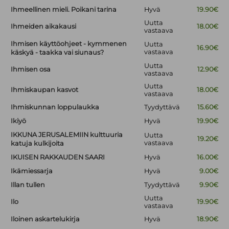
Ihmeellinen mieli. Poikani tarina
Hyvä
19.90€
Uutta
Ihmeiden aikakausi
18.00€
vastaava
Ihmisen käyttöohjeet - kymmenen
Uutta
16.90€
vastaava
käskyä - taakka vai siunaus?
Uutta
Ihmisen osa
12.90€
vastaava
Uutta
Ihmiskaupan kasvot
18.00€
vastaava
Ihmiskunnan loppulaukka
Tyydyttävä
15.60€
Ikiyö
Hyvä
19.90€
IKKUNA JERUSALEMIIN kulttuuria
Uutta
19.20€
vastaava
katuja kulkijoita
IKUISEN RAKKAUDEN SAARI
Hyvä
16.00€
Ikämiessarja
Hyvä
9.00€
Illan tullen
Tyydyttävä
9.90€
Uutta
Ilo
19.90€
vastaava
Iloinen askartelukirja
Hyvä
18.90€