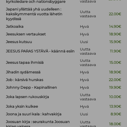
vastaava
kyrkoledare och nationsbyggare
Japani yllättää yhä uudelleen :
Uutta
kaksikymmentä vuotta lähetin
22.00€
vastaava
kyydissä
Jatkoaika
Hyvä
14.90€
Jeesuksen vertaukset
Hyvä
18.90€
Jeesus kutsuu
Uusi
15.90€
Uutta
JEESUS PARAS YSTÄVÄ - käännä esiin
11.90€
vastaava
Uutta
Jeesus tapaa ihmisiä
15.00€
vastaava
Jihadin sydämessä
Hyvä
18.90€
Job : kärsivä hurskas
Hyvä
22.00€
Johnny Depp - Kapinallinen
Hyvä
19.90€
Uutta
Joka lapsen rukouskirja
10.00€
vastaava
Joka yksin kulkee
Hyvä
13.90€
Joona ja suuri kala : kahvakirja
Uusi
8.90€
Joosuan kirja : seurakunta Joosuan
Uutta
18.00€
vastaava
kirjan valossa