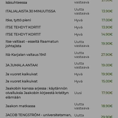
21.00€
vastaava
isäsuhteessa
Uutta
ITALIALAISTA 30 MINUUTISSA
13.90€
vastaava
Itke, tyttö pieni
Hyvä
17.00€
ITSE TEHDYT KORTIT
Hyvä
13.90€
ITSE TEHDYT KORTIT
Hyvä
14.90€
Itse valtiaat - esseitä Raamatun
Uutta
19.90€
vastaava
johtajista
Uutta
Itä-Karjalan valtaus 1941
27.90€
vastaava
Uutta
JA JUMALA ANTAA!
19.00€
vastaava
Ja vuoret kaikuivat
Hyvä
19.90€
Ja vuoret kaikuivat
Hyvä
15.00€
Jaakobin kanssa arjessa : käytännön
oivalluksia Jaakobin kirjeestä kristityn
Uusi
17.90€
elämään
Uutta
Jaakon matkassa
18.90€
vastaava
JACOB TENGSTRÖM - universitetsman,
Uutta
29.90€