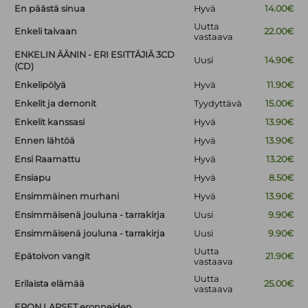
En päästä sinua
Hyvä
14.00€
Uutta
Enkeli taivaan
22.00€
vastaava
ENKELIN ÄÄNIN - ERI ESITTÄJIÄ 3CD
Uusi
14.90€
(CD)
Enkelipölyä
Hyvä
11.90€
Enkelit ja demonit
Tyydyttävä
15.00€
Enkelit kanssasi
Hyvä
13.90€
Ennen lähtöä
Hyvä
13.90€
Ensi Raamattu
Hyvä
13.20€
Ensiapu
Hyvä
8.50€
Ensimmäinen murhani
Hyvä
13.90€
Ensimmäisenä jouluna - tarrakirja
Uusi
9.90€
Ensimmäisenä jouluna - tarrakirja
Uusi
9.90€
Uutta
Epätoivon vangit
21.90€
vastaava
Uutta
Erilaista elämää
25.00€
vastaava
ERON LAPSET eronneiden