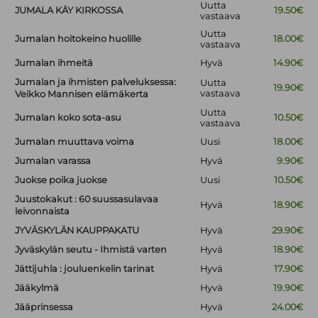
Uutta
JUMALA KÄY KIRKOSSA
19.50€
vastaava
Uutta
Jumalan hoitokeino huolille
18.00€
vastaava
Jumalan ihmeitä
Hyvä
14.90€
Jumalan ja ihmisten palveluksessa:
Uutta
19.90€
vastaava
Veikko Mannisen elämäkerta
Uutta
Jumalan koko sota-asu
10.50€
vastaava
Jumalan muuttava voima
Uusi
18.00€
Jumalan varassa
Hyvä
9.90€
Juokse poika juokse
Uusi
10.50€
Juustokakut : 60 suussasulavaa
Hyvä
18.90€
leivonnaista
JYVÄSKYLÄN KAUPPAKATU
Hyvä
29.90€
Jyväskylän seutu - Ihmistä varten
Hyvä
18.90€
Jättijuhla : jouluenkelin tarinat
Hyvä
17.90€
Jääkylmä
Hyvä
19.90€
Jääprinsessa
Hyvä
24.00€