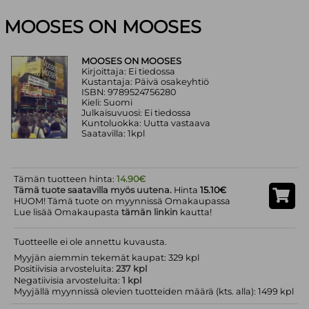
MOOSES ON MOOSES
MOOSES ON MOOSES
Kirjoittaja: Ei tiedossa
Kustantaja: Päivä osakeyhtiö
ISBN: 9789524756280
Kieli: Suomi
Julkaisuvuosi: Ei tiedossa
Kuntoluokka: Uutta vastaava
Saatavilla: 1kpl
Tämän tuotteen hinta:
14.90€
Tämä tuote saatavilla myös uutena.
Hinta
15.10€
HUOM! Tämä tuote on myynnissä Omakaupassa
Lue lisää Omakaupasta
tämän linkin
kautta!
Tuotteelle ei ole annettu kuvausta.
Myyjän aiemmin tekemät kaupat: 329 kpl
Positiivisia arvosteluita:
237 kpl
Negatiivisia arvosteluita:
1 kpl
Myyjällä myynnissä olevien tuotteiden määrä (kts. alla): 1499 kpl