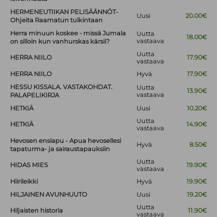
HERMENEUTIIKAN PELISÄÄNNÖT-
Uusi
20.00€
Ohjeita Raamatun tulkintaan
Herra minuun koskee - missä Jumala
Uutta
18.00€
vastaava
on silloin kun vanhurskas kärsii?
Uutta
HERRA NIILO
17.90€
vastaava
HERRA NIILO
Hyvä
17.90€
HESSU KISSALA. VASTAKOHDAT.
Uutta
13.90€
vastaava
PALAPELIKIRJA
HETKIÄ
Uusi
10.20€
Uutta
HETKIÄ
14.90€
vastaava
Hevosen ensiapu - Apua hevosellesi
Hyvä
8.50€
tapaturma- ja sairaustapauksiin
Uutta
HIDAS MIES
19.90€
vastaava
Hiirileikki
Hyvä
19.90€
HILJAINEN AVUNHUUTO
Uusi
19.20€
Uutta
Hiljaisten historia
11.90€
vastaava