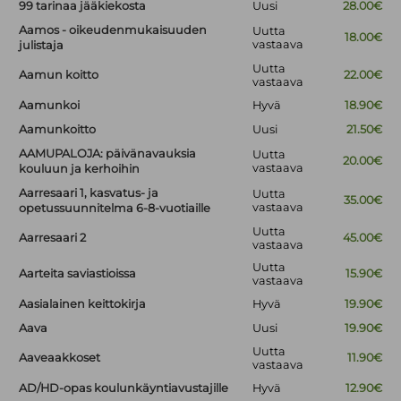
99 tarinaa jääkiekosta
Uusi
28.00€
Aamos - oikeudenmukaisuuden
Uutta
18.00€
vastaava
julistaja
Uutta
Aamun koitto
22.00€
vastaava
Aamunkoi
Hyvä
18.90€
Aamunkoitto
Uusi
21.50€
AAMUPALOJA: päivänavauksia
Uutta
20.00€
vastaava
kouluun ja kerhoihin
Aarresaari 1, kasvatus- ja
Uutta
35.00€
vastaava
opetussuunnitelma 6-8-vuotiaille
Uutta
Aarresaari 2
45.00€
vastaava
Uutta
Aarteita saviastioissa
15.90€
vastaava
Aasialainen keittokirja
Hyvä
19.90€
Aava
Uusi
19.90€
Uutta
Aaveaakkoset
11.90€
vastaava
AD/HD-opas koulunkäyntiavustajille
Hyvä
12.90€