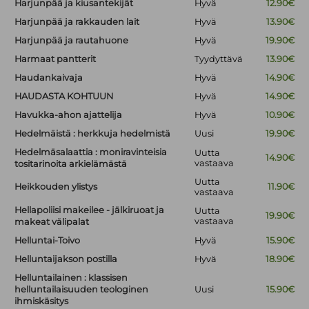
Harjunpää ja kiusantekijät
Hyvä
12.90€
Harjunpää ja rakkauden lait
Hyvä
13.90€
Harjunpää ja rautahuone
Hyvä
19.90€
Harmaat pantterit
Tyydyttävä
13.90€
Haudankaivaja
Hyvä
14.90€
HAUDASTA KOHTUUN
Hyvä
14.90€
Havukka-ahon ajattelija
Hyvä
10.90€
Hedelmäistä : herkkuja hedelmistä
Uusi
19.90€
Hedelmäsalaattia : moniravinteisia
Uutta
14.90€
vastaava
tositarinoita arkielämästä
Uutta
Heikkouden ylistys
11.90€
vastaava
Hellapoliisi makeilee - jälkiruoat ja
Uutta
19.90€
vastaava
makeat välipalat
Helluntai-Toivo
Hyvä
15.90€
Helluntaijakson postilla
Hyvä
18.90€
Helluntailainen : klassisen
helluntailaisuuden teologinen
Uusi
15.90€
ihmiskäsitys