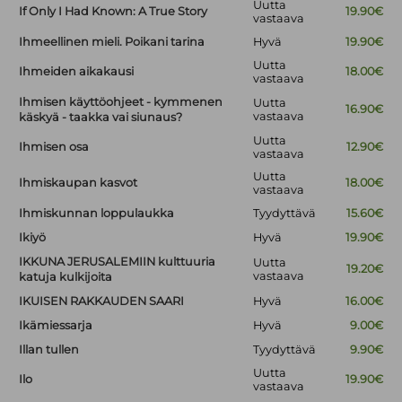
Uutta
If Only I Had Known: A True Story
19.90€
vastaava
Ihmeellinen mieli. Poikani tarina
Hyvä
19.90€
Uutta
Ihmeiden aikakausi
18.00€
vastaava
Ihmisen käyttöohjeet - kymmenen
Uutta
16.90€
vastaava
käskyä - taakka vai siunaus?
Uutta
Ihmisen osa
12.90€
vastaava
Uutta
Ihmiskaupan kasvot
18.00€
vastaava
Ihmiskunnan loppulaukka
Tyydyttävä
15.60€
Ikiyö
Hyvä
19.90€
IKKUNA JERUSALEMIIN kulttuuria
Uutta
19.20€
vastaava
katuja kulkijoita
IKUISEN RAKKAUDEN SAARI
Hyvä
16.00€
Ikämiessarja
Hyvä
9.00€
Illan tullen
Tyydyttävä
9.90€
Uutta
Ilo
19.90€
vastaava