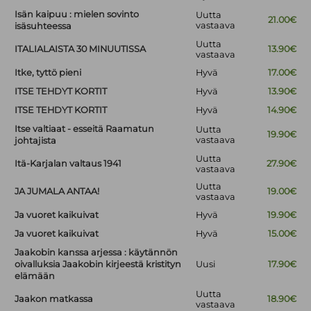
Isän kaipuu : mielen sovinto
Uutta
21.00€
vastaava
isäsuhteessa
Uutta
ITALIALAISTA 30 MINUUTISSA
13.90€
vastaava
Itke, tyttö pieni
Hyvä
17.00€
ITSE TEHDYT KORTIT
Hyvä
13.90€
ITSE TEHDYT KORTIT
Hyvä
14.90€
Itse valtiaat - esseitä Raamatun
Uutta
19.90€
vastaava
johtajista
Uutta
Itä-Karjalan valtaus 1941
27.90€
vastaava
Uutta
JA JUMALA ANTAA!
19.00€
vastaava
Ja vuoret kaikuivat
Hyvä
19.90€
Ja vuoret kaikuivat
Hyvä
15.00€
Jaakobin kanssa arjessa : käytännön
oivalluksia Jaakobin kirjeestä kristityn
Uusi
17.90€
elämään
Uutta
Jaakon matkassa
18.90€
vastaava