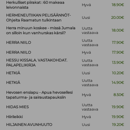
Herkulliset piirakat : 60 makeaa
Hyvä
18.90€
leivonnaista
HERMENEUTIIKAN PELISÄÄNNÖT-
Uusi
20.00€
Ohjeita Raamatun tulkintaan
Herra minuun koskee - missä Jumala
Uutta
18.00€
vastaava
on silloin kun vanhurskas kärsii?
Uutta
HERRA NIILO
17.90€
vastaava
HERRA NIILO
Hyvä
17.90€
HESSU KISSALA. VASTAKOHDAT.
Uutta
13.90€
vastaava
PALAPELIKIRJA
HETKIÄ
Uusi
10.20€
Uutta
HETKIÄ
14.90€
vastaava
Hevosen ensiapu - Apua hevosellesi
Hyvä
8.50€
tapaturma- ja sairaustapauksiin
Uutta
HIDAS MIES
19.90€
vastaava
Hiirileikki
Hyvä
19.90€
HILJAINEN AVUNHUUTO
Uusi
19.20€