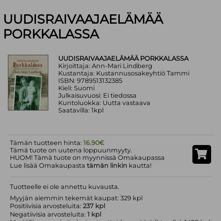
UUDISRAIVAAJAELÄMÄÄ
PORKKALASSA
UUDISRAIVAAJAELÄMÄÄ PORKKALASSA
Kirjoittaja: Ann-Mari Lindberg
Kustantaja: Kustannusosakeyhtiö Tammi
ISBN: 9789513132385
Kieli: Suomi
Julkaisuvuosi: Ei tiedossa
Kuntoluokka: Uutta vastaava
Saatavilla: 1kpl
Tämän tuotteen hinta:
16.90€
Tämä tuote on uutena loppuunmyyty.
HUOM! Tämä tuote on myynnissä Omakaupassa
Lue lisää Omakaupasta
tämän linkin
kautta!
Tuotteelle ei ole annettu kuvausta.
Myyjän aiemmin tekemät kaupat: 329 kpl
Positiivisia arvosteluita:
237 kpl
Negatiivisia arvosteluita:
1 kpl