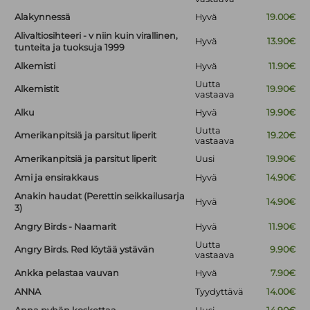
Alakynnessä
Hyvä
19.00€
Alivaltiosihteeri - v niin kuin virallinen,
Hyvä
13.90€
tunteita ja tuoksuja 1999
Alkemisti
Hyvä
11.90€
Uutta
Alkemistit
19.90€
vastaava
Alku
Hyvä
19.90€
Uutta
Amerikanpitsiä ja parsitut liperit
19.20€
vastaava
Amerikanpitsiä ja parsitut liperit
Uusi
19.90€
Ami ja ensirakkaus
Hyvä
14.90€
Anakin haudat (Perettin seikkailusarja
Hyvä
14.90€
3)
Angry Birds - Naamarit
Hyvä
11.90€
Uutta
Angry Birds. Red löytää ystävän
9.90€
vastaava
Ankka pelastaa vauvan
Hyvä
7.90€
ANNA
Tyydyttävä
14.00€