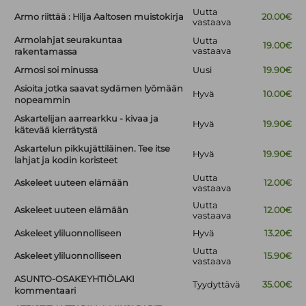
Uutta
Armo riittää : Hilja Aaltosen muistokirja
20.00€
vastaava
Armolahjat seurakuntaa
Uutta
19.00€
vastaava
rakentamassa
Armosi soi minussa
Uusi
19.90€
Asioita jotka saavat sydämen lyömään
Hyvä
10.00€
nopeammin
Askartelijan aarrearkku - kivaa ja
Hyvä
19.90€
kätevää kierrätystä
Askartelun pikkujättiläinen. Tee itse
Hyvä
19.90€
lahjat ja kodin koristeet
Uutta
Askeleet uuteen elämään
12.00€
vastaava
Uutta
Askeleet uuteen elämään
12.00€
vastaava
Askeleet yliluonnolliseen
Hyvä
13.20€
Uutta
Askeleet yliluonnolliseen
15.90€
vastaava
ASUNTO-OSAKEYHTIÖLAKI
Tyydyttävä
35.00€
kommentaari