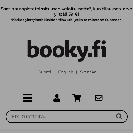
Siirry pääsisältöön
Saat noutopistetoimituksen veloituksetta*, kun tilauksesi arvo
ylittää 59 €!
*Koskee yksityisasiakkaiden tilauksia, jotka toimitetaan Suomeen.
Suomi
English
Svenska
|
|