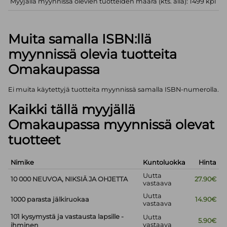
Myyjällä myynnissä olevien tuotteiden määrä (kts. alla): 1499 kpl
Muita samalla ISBN:llä
myynnissä olevia tuotteita
Omakaupassa
Ei muita käytettyjä tuotteita myynnissä samalla ISBN-numerolla.
Kaikki tällä myyjällä
Omakaupassa myynnissä olevat
tuotteet
Nimike
Kuntoluokka
Hinta
Uutta
10 000 NEUVOA, NIKSIÄ JA OHJETTA
27.90€
vastaava
Uutta
1000 parasta jälkiruokaa
14.90€
vastaava
101 kysymystä ja vastausta lapsille -
Uutta
5.90€
vastaava
ihminen