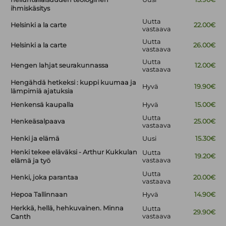
ihmiskäsitys
Uutta
Helsinki a la carte
22.00€
vastaava
Uutta
Helsinki a la carte
26.00€
vastaava
Uutta
Hengen lahjat seurakunnassa
12.00€
vastaava
Hengähdä hetkeksi : kuppi kuumaa ja
Hyvä
19.90€
lämpimiä ajatuksia
Henkensä kaupalla
Hyvä
15.00€
Uutta
Henkeäsalpaava
25.00€
vastaava
Henki ja elämä
Uusi
15.30€
Henki tekee eläväksi - Arthur Kukkulan
Uutta
19.20€
vastaava
elämä ja työ
Uutta
Henki, joka parantaa
20.00€
vastaava
Hepoa Tallinnaan
Hyvä
14.90€
Herkkä, hellä, hehkuvainen. Minna
Uutta
29.90€
vastaava
Canth