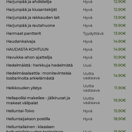
Harjunpää ja ahdistelija
Hyvä
12.90€
Harjunpää ja kiusantekijät
Hyvä
12.90€
Harjunpää ja rakkauden lait
Hyvä
13.90€
Harjunpää ja rautahuone
Hyvä
19.90€
Harmaat pantterit
Tyydyttävä
13.90€
Haudankaivaja
Hyvä
14.90€
HAUDASTA KOHTUUN
Hyvä
14.90€
Havukka-ahon ajattelija
Hyvä
10.90€
Hedelmäistä : herkkuja hedelmistä
Uusi
19.90€
Hedelmäsalaattia : moniravinteisia
Uutta
14.90€
vastaava
tositarinoita arkielämästä
Uutta
Heikkouden ylistys
11.90€
vastaava
Hellapoliisi makeilee - jälkiruoat ja
Uutta
19.90€
vastaava
makeat välipalat
Helluntai-Toivo
Hyvä
15.90€
Helluntaijakson postilla
Hyvä
18.90€
Helluntailainen : klassisen
helluntailaisuuden teologinen
Uusi
15.90€