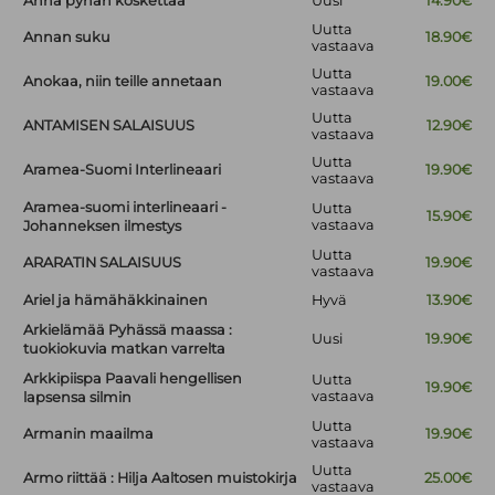
Anna pyhän koskettaa
Uusi
14.90€
Uutta
Annan suku
18.90€
vastaava
Uutta
Anokaa, niin teille annetaan
19.00€
vastaava
Uutta
ANTAMISEN SALAISUUS
12.90€
vastaava
Uutta
Aramea-Suomi Interlineaari
19.90€
vastaava
Aramea-suomi interlineaari -
Uutta
15.90€
vastaava
Johanneksen ilmestys
Uutta
ARARATIN SALAISUUS
19.90€
vastaava
Ariel ja hämähäkkinainen
Hyvä
13.90€
Arkielämää Pyhässä maassa :
Uusi
19.90€
tuokiokuvia matkan varrelta
Arkkipiispa Paavali hengellisen
Uutta
19.90€
vastaava
lapsensa silmin
Uutta
Armanin maailma
19.90€
vastaava
Uutta
Armo riittää : Hilja Aaltosen muistokirja
25.00€
vastaava