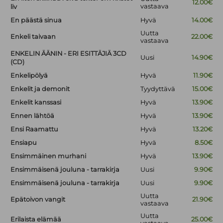
12.00€
vastaava
liv
En päästä sinua
Hyvä
14.00€
Uutta
Enkeli taivaan
22.00€
vastaava
ENKELIN ÄÄNIN - ERI ESITTÄJIÄ 3CD
Uusi
14.90€
(CD)
Enkelipölyä
Hyvä
11.90€
Enkelit ja demonit
Tyydyttävä
15.00€
Enkelit kanssasi
Hyvä
13.90€
Ennen lähtöä
Hyvä
13.90€
Ensi Raamattu
Hyvä
13.20€
Ensiapu
Hyvä
8.50€
Ensimmäinen murhani
Hyvä
13.90€
Ensimmäisenä jouluna - tarrakirja
Uusi
9.90€
Ensimmäisenä jouluna - tarrakirja
Uusi
9.90€
Uutta
Epätoivon vangit
21.90€
vastaava
Uutta
Erilaista elämää
25.00€