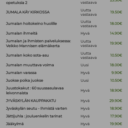
23.50€
vastaava
opetuksia 2
Uutta
JUMALA KÄY KIRKOSSA
19.50€
vastaava
Uutta
Jumalan hoitokeino huolille
18.00€
vastaava
Jumalan ihmeitä
Hyvä
14.90€
Jumalan ja ihmisten palveluksessa:
Uutta
19.90€
vastaava
Veikko Mannisen elämäkerta
Uutta
Jumalan koko sota-asu
10.50€
vastaava
Jumalan muuttava voima
Uusi
18.00€
Jumalan varassa
Hyvä
9.90€
Juokse poika juokse
Uusi
10.50€
Juustokakut : 60 suussasulavaa
Hyvä
18.90€
leivonnaista
JYVÄSKYLÄN KAUPPAKATU
Hyvä
29.90€
Jyväskylän seutu - Ihmistä varten
Hyvä
18.90€
Jättijuhla : jouluenkelin tarinat
Hyvä
17.90€
Jääkylmä
Hyvä
19.90€