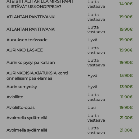
ATEISTIT ALTTARILLA MIKSI PAPIT
Uutta
14.90€
vastaava
KIISTÄVÄT USKONOPPEJA?
Uutta
ATLANTAN PANTTIVANKI
19.90€
vastaava
Uutta
ATLANTAN PANTTIVANKI
19.90€
vastaava
Aunuksen terässade
Hyvä
19.90€
Uutta
AURINKO LASKEE
19.90€
vastaava
Uutta
Aurinko pysyi paikallaan
19.90€
vastaava
AURINKOISIA AJATUKSIA kohti
Hyvä
15.90€
onnellisempaa elämää
Aurinkomyrsky
Hyvä
13.90€
Uutta
Avioliitto
11.90€
vastaava
Avioliitto-opas
Uusi
19.90€
Uutta
Avoimella sydämellä
21.00€
vastaava
Uutta
Avoimella sydämellä
21.00€
vastaava