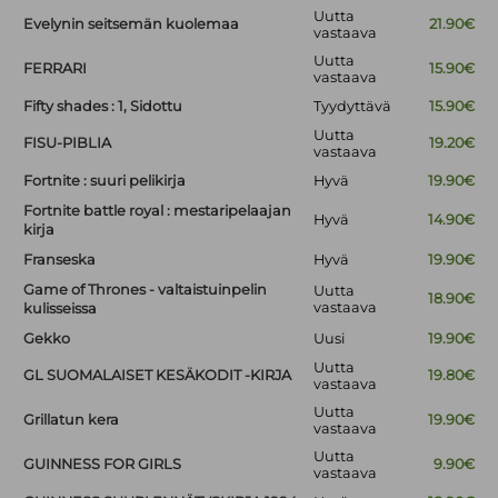
Uutta
Evelynin seitsemän kuolemaa
21.90€
vastaava
Uutta
FERRARI
15.90€
vastaava
Fifty shades : 1, Sidottu
Tyydyttävä
15.90€
Uutta
FISU-PIBLIA
19.20€
vastaava
Fortnite : suuri pelikirja
Hyvä
19.90€
Fortnite battle royal : mestaripelaajan
Hyvä
14.90€
kirja
Franseska
Hyvä
19.90€
Game of Thrones - valtaistuinpelin
Uutta
18.90€
vastaava
kulisseissa
Gekko
Uusi
19.90€
Uutta
GL SUOMALAISET KESÄKODIT -KIRJA
19.80€
vastaava
Uutta
Grillatun kera
19.90€
vastaava
Uutta
GUINNESS FOR GIRLS
9.90€
vastaava