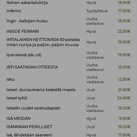
Iloinen askartelukirja
Hyvä
18.90€
Inferno
Tyydyttävä
17.90€
Uutta
Ingo - Aaltojen kutsu
18.90€
vastaava
INSIDE FERRARI
Hyvä
22.90€
INTIALAINEN KEITTOKIRJA 50 parasta
Hyvä
19.90€
Intian currya ja paljon, paljon muuta
Uutta
Ipanakerä (sis. cd)
19.90€
vastaava
Uutta
IRTI SAATANAN OTTEESTA
15.00€
vastaava
Uutta
Isku
12.90€
vastaava
Israel : siunauksena keskellä maata
Uusi
21.60€
Israel-tyttö
Uusi
24.90€
Uutta
Israelin uudet opetuslapset
19.20€
vastaava
ISÄ MEIDÄN
Hyvä
13.90€
ISÄNMAAN PERILLISET
Uusi
19.20€
Isä, lähdetään saareen!
Hyvä
17.90€