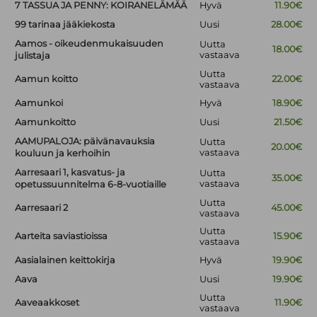
7 TASSUA JA PENNY: KOIRANELÄMÄÄ
Hyvä
11.90€
99 tarinaa jääkiekosta
Uusi
28.00€
Aamos - oikeudenmukaisuuden
Uutta
18.00€
vastaava
julistaja
Uutta
Aamun koitto
22.00€
vastaava
Aamunkoi
Hyvä
18.90€
Aamunkoitto
Uusi
21.50€
AAMUPALOJA: päivänavauksia
Uutta
20.00€
vastaava
kouluun ja kerhoihin
Aarresaari 1, kasvatus- ja
Uutta
35.00€
vastaava
opetussuunnitelma 6-8-vuotiaille
Uutta
Aarresaari 2
45.00€
vastaava
Uutta
Aarteita saviastioissa
15.90€
vastaava
Aasialainen keittokirja
Hyvä
19.90€
Aava
Uusi
19.90€
Uutta
Aaveaakkoset
11.90€
vastaava