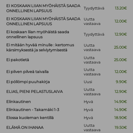
EI KOSKAAN LIIAN MYÖHÄISTÄ SAADA
Tyydyttävä
13.20€
ONNELLINEN LAPSUUS
EI KOSKAAN LIIAN MYÖHÄISTÄ SAADA
Uutta
12.00€
vastaava
ONNELLINEN LAPSUUS
Ei koskaan liian myöhäistä saada
Tyydyttävä
12.90€
onnellinen lapsuus
Ei mitään hyvää minulle : kertomus
Uutta
25.00€
vastaava
kärsimyksestä ja selviytymisestä
Uutta
Ei pakotietä
25.00€
vastaava
Uutta
Ei pilven pilveä taivalla
12.00€
vastaava
Ei pöllömpi puuhakirja
Uusi
9.90€
Uutta
ELIAS, PIENI PELASTUSLAIVA
12.90€
vastaava
Elinkautinen
Hyvä
14.90€
Elinkautinen - Takamäki 1-3
Hyvä
14.90€
Elossa kuoleman kentillä
Hyvä
18.90€
Uutta
ELÄMÄ ON IHANAA
19.50€
vastaava