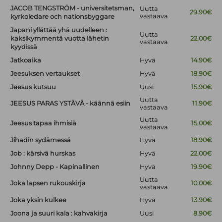
JACOB TENGSTRÖM - universitetsman,
Uutta
29.90€
vastaava
kyrkoledare och nationsbyggare
Japani yllättää yhä uudelleen :
Uutta
kaksikymmentä vuotta lähetin
22.00€
vastaava
kyydissä
Jatkoaika
Hyvä
14.90€
Jeesuksen vertaukset
Hyvä
18.90€
Jeesus kutsuu
Uusi
15.90€
Uutta
JEESUS PARAS YSTÄVÄ - käännä esiin
11.90€
vastaava
Uutta
Jeesus tapaa ihmisiä
15.00€
vastaava
Jihadin sydämessä
Hyvä
18.90€
Job : kärsivä hurskas
Hyvä
22.00€
Johnny Depp - Kapinallinen
Hyvä
19.90€
Uutta
Joka lapsen rukouskirja
10.00€
vastaava
Joka yksin kulkee
Hyvä
13.90€
Joona ja suuri kala : kahvakirja
Uusi
8.90€