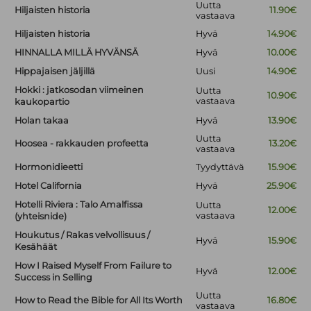
Uutta
Hiljaisten historia
11.90€
vastaava
Hiljaisten historia
Hyvä
14.90€
HINNALLA MILLÄ HYVÄNSÄ
Hyvä
10.00€
Hippajaisen jäljillä
Uusi
14.90€
Hokki : jatkosodan viimeinen
Uutta
10.90€
vastaava
kaukopartio
Holan takaa
Hyvä
13.90€
Uutta
Hoosea - rakkauden profeetta
13.20€
vastaava
Hormonidieetti
Tyydyttävä
15.90€
Hotel California
Hyvä
25.90€
Hotelli Riviera : Talo Amalfissa
Uutta
12.00€
vastaava
(yhteisnide)
Houkutus / Rakas velvollisuus /
Hyvä
15.90€
Kesähäät
How I Raised Myself From Failure to
Hyvä
12.00€
Success in Selling
Uutta
How to Read the Bible for All Its Worth
16.80€
vastaava