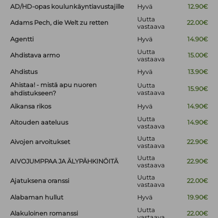
AD/HD-opas koulunkäyntiavustajille
Hyvä
12.90€
Uutta
Adams Pech, die Welt zu retten
22.00€
vastaava
Agentti
Hyvä
14.90€
Uutta
Ahdistava armo
15.00€
vastaava
Ahdistus
Hyvä
13.90€
Ahistaa! - mistä apu nuoren
Uutta
15.90€
vastaava
ahdistukseen?
Aikansa rikos
Hyvä
14.90€
Uutta
Aitouden aateluus
14.90€
vastaava
Uutta
Aivojen arvoitukset
22.90€
vastaava
Uutta
AIVOJUMPPAA JA ÄLYPÄHKINÖITÄ
22.90€
vastaava
Uutta
Ajatuksena oranssi
22.00€
vastaava
Alabaman hullut
Hyvä
19.90€
Uutta
Alakuloinen romanssi
22.00€
vastaava