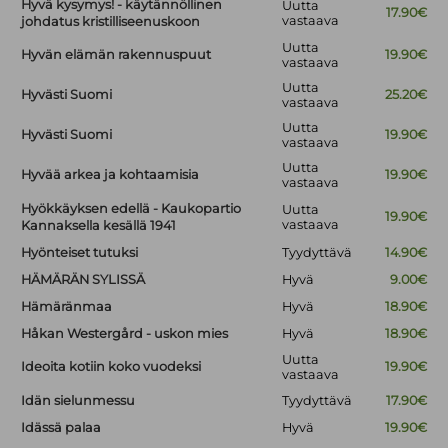
Hyvä kysymys! - käytännöllinen
Uutta
17.90€
vastaava
johdatus kristilliseenuskoon
Uutta
Hyvän elämän rakennuspuut
19.90€
vastaava
Uutta
Hyvästi Suomi
25.20€
vastaava
Uutta
Hyvästi Suomi
19.90€
vastaava
Uutta
Hyvää arkea ja kohtaamisia
19.90€
vastaava
Hyökkäyksen edellä - Kaukopartio
Uutta
19.90€
vastaava
Kannaksella kesällä 1941
Hyönteiset tutuksi
Tyydyttävä
14.90€
HÄMÄRÄN SYLISSÄ
Hyvä
9.00€
Hämäränmaa
Hyvä
18.90€
Håkan Westergård - uskon mies
Hyvä
18.90€
Uutta
Ideoita kotiin koko vuodeksi
19.90€
vastaava
Idän sielunmessu
Tyydyttävä
17.90€
Idässä palaa
Hyvä
19.90€