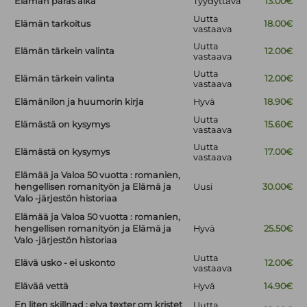
Elämän paras aika
Tyydyttävä
13.00€
Uutta
Elämän tarkoitus
18.00€
vastaava
Uutta
Elämän tärkein valinta
12.00€
vastaava
Uutta
Elämän tärkein valinta
12.00€
vastaava
Elämänilon ja huumorin kirja
Hyvä
18.90€
Uutta
Elämästä on kysymys
15.60€
vastaava
Uutta
Elämästä on kysymys
17.00€
vastaava
Elämää ja Valoa 50 vuotta : romanien,
hengellisen romanityön ja Elämä ja
Uusi
30.00€
Valo -järjestön historiaa
Elämää ja Valoa 50 vuotta : romanien,
hengellisen romanityön ja Elämä ja
Hyvä
25.50€
Valo -järjestön historiaa
Uutta
Elävä usko - ei uskonto
12.00€
vastaava
Elävää vettä
Hyvä
14.90€
En liten skillnad : elva texter om kristet
Uutta