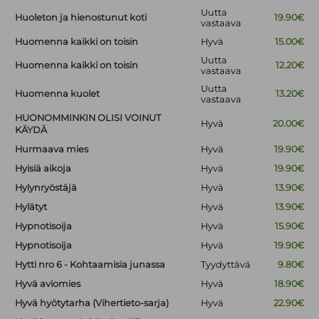
Uutta
Huoleton ja hienostunut koti
19.90€
vastaava
Huomenna kaikki on toisin
Hyvä
15.00€
Uutta
Huomenna kaikki on toisin
12.20€
vastaava
Uutta
Huomenna kuolet
13.20€
vastaava
HUONOMMINKIN OLISI VOINUT
Hyvä
20.00€
KÄYDÄ
Hurmaava mies
Hyvä
19.90€
Hyisiä aikoja
Hyvä
19.90€
Hylynryöstäjä
Hyvä
13.90€
Hylätyt
Hyvä
13.90€
Hypnotisoija
Hyvä
15.90€
Hypnotisoija
Hyvä
19.90€
Hytti nro 6 - Kohtaamisia junassa
Tyydyttävä
9.80€
Hyvä aviomies
Hyvä
18.90€
Hyvä hyötytarha (Vihertieto-sarja)
Hyvä
22.90€