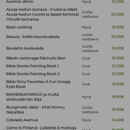
Avoimin silmin
Hyvä
10.00€
Azusa-kadun siunaus - mukana olleet
Uutta
Azusa-kadun nuoret ja lapset kertoivat
20.00€
vastaava
minulle tarinansa
Basic cooking
Hyvä
19.90€
Uutta
Beauty : kaikki kauneudesta
20.00€
vastaava
Uutta
Beulahin kukkulalla
19.90€
vastaava
Bibeln cartonage fiskmotiv liten
Uusi
19.90€
Bible Stories Painting Book 1
Uusi
12.00€
Bible Stories Painting Book 2
Uusi
12.00€
Bible Story Favorites: A Fun Googly
Uusi
19.50€
Eyes Book
BIKINIRAJATAPAUS ja muita
Hyvä
19.90€
sinkkuelämän iloja
Bungmatin sister - Kirsti Kormu
Uutta
19.90€
vastaava
Nepalissa
Colorado Avenue
Hyvä
14.50€
Come to Finland - julisteita & matkoja