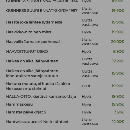
GUINNESS SUURI ENNÄTYSKIRJA 1994
Hyvä
18.90€
Uutta
GUINNESS SUURI ENNÄTYSKIRJA 1997
19.90€
vastaava
Uutta
Haaste joka lähtee sydämestä
19.90€
vastaava
Haavikko-niminen mies
Hyvä
19.90€
Uutta
Haavoilla Jumalan perheessä
20.00€
vastaava
HAAVOITTUNUT USKO
Hyvä
8.90€
Uutta
Haikea on aika jäähyväisten
12.20€
vastaava
Haikea on aika jäähyväisten -
Uutta
19.90€
vastaava
lohdutuksen sanoja suruun
Hakuna matata, ei huolta : Jaakko
Uusi
19.90€
Heinosen muistelmat
HALLA-OTTO: kiertävä kansansoittaja
Hyvä
19.90€
Hammaskeiju
Hyvä
19.90€
Hamsteripäiväkirjat 5
Hyvä
7.50€
Uutta
Hardwicks sauce eli Neilin tähteet
12.00€
vastaava