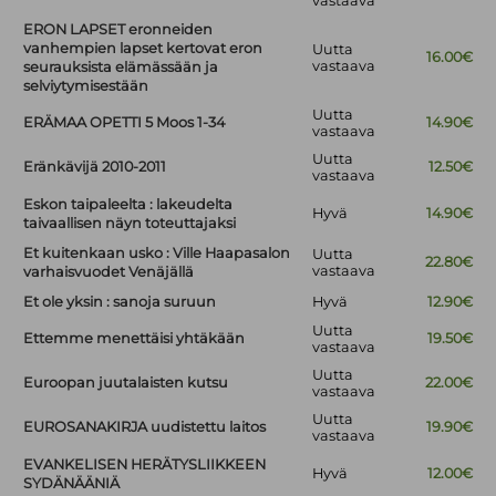
vastaava
ERON LAPSET eronneiden
vanhempien lapset kertovat eron
Uutta
16.00€
vastaava
seurauksista elämässään ja
selviytymisestään
Uutta
ERÄMAA OPETTI 5 Moos 1-34
14.90€
vastaava
Uutta
Eränkävijä 2010-2011
12.50€
vastaava
Eskon taipaleelta : lakeudelta
Hyvä
14.90€
taivaallisen näyn toteuttajaksi
Et kuitenkaan usko : Ville Haapasalon
Uutta
22.80€
vastaava
varhaisvuodet Venäjällä
Et ole yksin : sanoja suruun
Hyvä
12.90€
Uutta
Ettemme menettäisi yhtäkään
19.50€
vastaava
Uutta
Euroopan juutalaisten kutsu
22.00€
vastaava
Uutta
EUROSANAKIRJA uudistettu laitos
19.90€
vastaava
EVANKELISEN HERÄTYSLIIKKEEN
Hyvä
12.00€
SYDÄNÄÄNIÄ