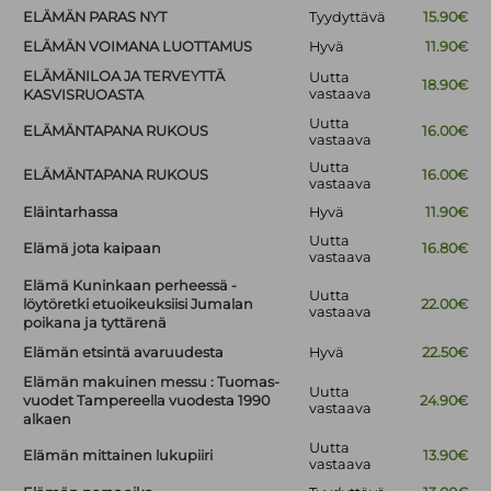
ELÄMÄN PARAS NYT
Tyydyttävä
15.90€
ELÄMÄN VOIMANA LUOTTAMUS
Hyvä
11.90€
ELÄMÄNILOA JA TERVEYTTÄ
Uutta
18.90€
vastaava
KASVISRUOASTA
Uutta
ELÄMÄNTAPANA RUKOUS
16.00€
vastaava
Uutta
ELÄMÄNTAPANA RUKOUS
16.00€
vastaava
Eläintarhassa
Hyvä
11.90€
Uutta
Elämä jota kaipaan
16.80€
vastaava
Elämä Kuninkaan perheessä -
Uutta
löytöretki etuoikeuksiisi Jumalan
22.00€
vastaava
poikana ja tyttärenä
Elämän etsintä avaruudesta
Hyvä
22.50€
Elämän makuinen messu : Tuomas-
Uutta
vuodet Tampereella vuodesta 1990
24.90€
vastaava
alkaen
Uutta
Elämän mittainen lukupiiri
13.90€
vastaava