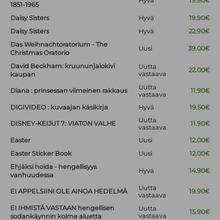
Hyvä
19.90€
1851-1965
Daisy Sisters
Hyvä
19.90€
Daisy Sisters
Hyvä
22.90€
Das Weihnachtoratorium - The
Uusi
39.00€
Christmas Oratorio
David Beckham: kruununjalokivi
Uutta
22.00€
vastaava
kaupan
Uutta
Diana : prinsessan viimeinen rakkaus
11.90€
vastaava
DIGIVIDEO : kuvaajan käsikirja
Hyvä
19.50€
Uutta
DISNEY-KEIJUT 7: VIATON VALHE
11.90€
vastaava
Easter
Uusi
12.00€
Easter Sticker Book
Uusi
12.00€
Ehjäksi hoida - hengellisyys
Hyvä
14.90€
vanhuudessa
Uutta
EI APPELSIINI OLE AINOA HEDELMÄ
19.90€
vastaava
EI IHMISTÄ VASTAAN hengellisen
Uutta
15.90€
vastaava
sodankäynnin kolme aluetta