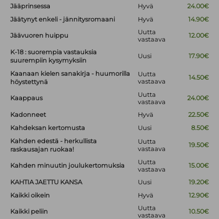
Jääprinsessa
Hyvä
24.00€
Jäätynyt enkeli - jännitysromaani
Hyvä
14.90€
Uutta
Jäävuoren huippu
12.00€
vastaava
K-18 : suorempia vastauksia
Uusi
17.90€
suurempiin kysymyksiin
Kaanaan kielen sanakirja - huumorilla
Uutta
14.50€
vastaava
höystettynä
Uutta
Kaappaus
24.00€
vastaava
Kadonneet
Hyvä
22.50€
Kahdeksan kertomusta
Uusi
8.50€
Kahden edestä - herkullista
Uutta
19.50€
vastaava
raskausajan ruokaa!
Uutta
Kahden minuutin joulukertomuksia
15.00€
vastaava
KAHTIA JAETTU KANSA
Uusi
19.20€
Kaikki oikein
Hyvä
12.90€
Uutta
Kaikki peliin
10.50€
vastaava