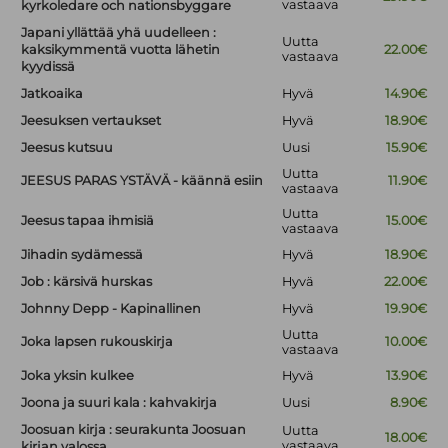
vastaava
kyrkoledare och nationsbyggare
Japani yllättää yhä uudelleen :
Uutta
kaksikymmentä vuotta lähetin
22.00€
vastaava
kyydissä
Jatkoaika
Hyvä
14.90€
Jeesuksen vertaukset
Hyvä
18.90€
Jeesus kutsuu
Uusi
15.90€
Uutta
JEESUS PARAS YSTÄVÄ - käännä esiin
11.90€
vastaava
Uutta
Jeesus tapaa ihmisiä
15.00€
vastaava
Jihadin sydämessä
Hyvä
18.90€
Job : kärsivä hurskas
Hyvä
22.00€
Johnny Depp - Kapinallinen
Hyvä
19.90€
Uutta
Joka lapsen rukouskirja
10.00€
vastaava
Joka yksin kulkee
Hyvä
13.90€
Joona ja suuri kala : kahvakirja
Uusi
8.90€
Joosuan kirja : seurakunta Joosuan
Uutta
18.00€
vastaava
kirjan valossa