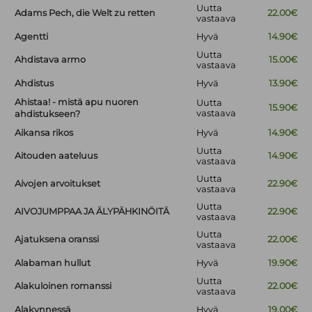
Uutta
Adams Pech, die Welt zu retten
22.00€
vastaava
Agentti
Hyvä
14.90€
Uutta
Ahdistava armo
15.00€
vastaava
Ahdistus
Hyvä
13.90€
Ahistaa! - mistä apu nuoren
Uutta
15.90€
vastaava
ahdistukseen?
Aikansa rikos
Hyvä
14.90€
Uutta
Aitouden aateluus
14.90€
vastaava
Uutta
Aivojen arvoitukset
22.90€
vastaava
Uutta
AIVOJUMPPAA JA ÄLYPÄHKINÖITÄ
22.90€
vastaava
Uutta
Ajatuksena oranssi
22.00€
vastaava
Alabaman hullut
Hyvä
19.90€
Uutta
Alakuloinen romanssi
22.00€
vastaava
Alakynnessä
Hyvä
19.00€