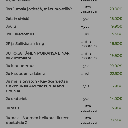
Uutta
Jos Jumala jo tietää, miksi ruokoilla?
20.00€
vastaava
Jotain sinistä
Hyvä
18.90€
Joulu
Hyvä
19.90€
Joulukertomus
Uusi
5.50€
Uutta
JP ja Sallikkalan kingi
18.50€
vastaava
JUHO JA HÄNEN POIKANSA EINAR
Uutta
19.90€
vastaava
sukuromaani
Julkihuudettua!
Hyvä
19.90€
Julkisuuden valokeila
Uusi
22.50€
Julma ja tavaton - Kay Scarpettan
tutkimuksia Alkuteos:Cruel and
Hyvä
13.90€
unusual
Juloratoriet
Hyvä
14.90€
Uutta
Jumala
15.90€
vastaava
Jumala : Suomen helluntailiikkeen
Uutta
23.50€
vastaava
opetuksia 2