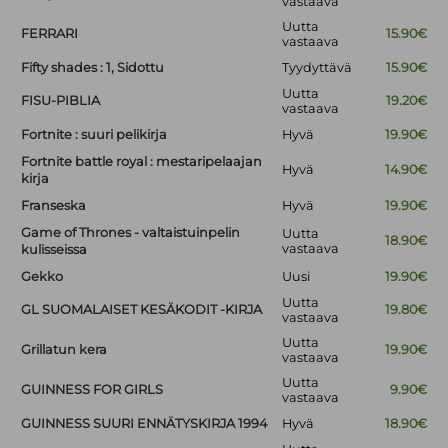
vastaava
Uutta
FERRARI
15.90€
vastaava
Fifty shades : 1, Sidottu
Tyydyttävä
15.90€
Uutta
FISU-PIBLIA
19.20€
vastaava
Fortnite : suuri pelikirja
Hyvä
19.90€
Fortnite battle royal : mestaripelaajan
Hyvä
14.90€
kirja
Franseska
Hyvä
19.90€
Game of Thrones - valtaistuinpelin
Uutta
18.90€
vastaava
kulisseissa
Gekko
Uusi
19.90€
Uutta
GL SUOMALAISET KESÄKODIT -KIRJA
19.80€
vastaava
Uutta
Grillatun kera
19.90€
vastaava
Uutta
GUINNESS FOR GIRLS
9.90€
vastaava
GUINNESS SUURI ENNÄTYSKIRJA 1994
Hyvä
18.90€