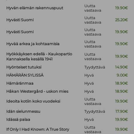
Uutta
Hyvän elämän rakennuspuut
19.90€
vastaava
Uutta
Hyvästi Suomi
25.20€
vastaava
Uutta
Hyvästi Suomi
19.90€
vastaava
Uutta
Hyvää arkea ja kohtaamisia
19.90€
vastaava
Hyökkäyksen edellä - Kaukopartio
Uutta
19.90€
vastaava
Kannaksella kesällä 1941
Hyönteiset tutuksi
Tyydyttävä
14.90€
HÄMÄRÄN SYLISSÄ
Hyvä
9.00€
Hämäränmaa
Hyvä
18.90€
Håkan Westergård - uskon mies
Hyvä
18.90€
Uutta
Ideoita kotiin koko vuodeksi
19.90€
vastaava
Idän sielunmessu
Tyydyttävä
17.90€
Idässä palaa
Hyvä
19.90€
Uutta
If Only I Had Known: A True Story
19.90€
vastaava