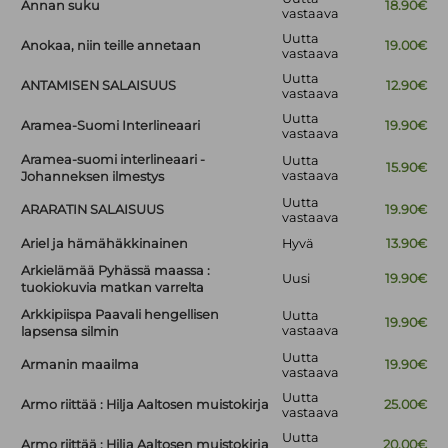
Annan suku
18.90€
vastaava
Uutta
Anokaa, niin teille annetaan
19.00€
vastaava
Uutta
ANTAMISEN SALAISUUS
12.90€
vastaava
Uutta
Aramea-Suomi Interlineaari
19.90€
vastaava
Aramea-suomi interlineaari -
Uutta
15.90€
vastaava
Johanneksen ilmestys
Uutta
ARARATIN SALAISUUS
19.90€
vastaava
Ariel ja hämähäkkinainen
Hyvä
13.90€
Arkielämää Pyhässä maassa :
Uusi
19.90€
tuokiokuvia matkan varrelta
Arkkipiispa Paavali hengellisen
Uutta
19.90€
vastaava
lapsensa silmin
Uutta
Armanin maailma
19.90€
vastaava
Uutta
Armo riittää : Hilja Aaltosen muistokirja
25.00€
vastaava
Uutta
Armo riittää : Hilja Aaltosen muistokirja
20.00€