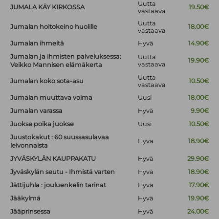
Uutta
JUMALA KÄY KIRKOSSA
19.50€
vastaava
Uutta
Jumalan hoitokeino huolille
18.00€
vastaava
Jumalan ihmeitä
Hyvä
14.90€
Jumalan ja ihmisten palveluksessa:
Uutta
19.90€
vastaava
Veikko Mannisen elämäkerta
Uutta
Jumalan koko sota-asu
10.50€
vastaava
Jumalan muuttava voima
Uusi
18.00€
Jumalan varassa
Hyvä
9.90€
Juokse poika juokse
Uusi
10.50€
Juustokakut : 60 suussasulavaa
Hyvä
18.90€
leivonnaista
JYVÄSKYLÄN KAUPPAKATU
Hyvä
29.90€
Jyväskylän seutu - Ihmistä varten
Hyvä
18.90€
Jättijuhla : jouluenkelin tarinat
Hyvä
17.90€
Jääkylmä
Hyvä
19.90€
Jääprinsessa
Hyvä
24.00€