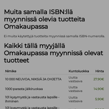
Muita samalla ISBN:llä
myynnissä olevia tuotteita
Omakaupassa
Ei muita käytettyjä tuotteita myynnissä samalla ISBN-numerolla.
Kaikki tällä myyjällä
Omakaupassa myynnissä olevat
tuotteet
Nimike
Kuntoluokka
Hinta
Uutta
10 000 NEUVOA, NIKSIÄ JA OHJETTA
27.90€
vastaava
Uutta
1000 parasta jälkiruokaa
14.90€
vastaava
101 kysymystä ja vastausta lapsille -
Uutta
5.90€
vastaava
ihminen
101 kysymystä ja vastausta lapsille -