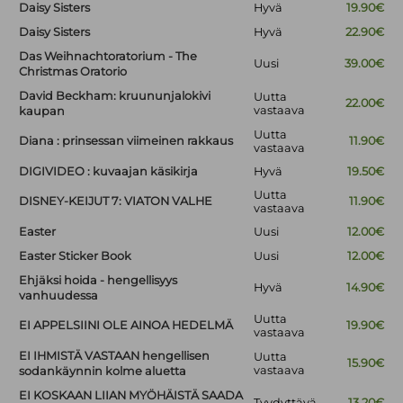
Daisy Sisters
Hyvä
19.90€
Daisy Sisters
Hyvä
22.90€
Das Weihnachtoratorium - The
Uusi
39.00€
Christmas Oratorio
David Beckham: kruununjalokivi
Uutta
22.00€
vastaava
kaupan
Uutta
Diana : prinsessan viimeinen rakkaus
11.90€
vastaava
DIGIVIDEO : kuvaajan käsikirja
Hyvä
19.50€
Uutta
DISNEY-KEIJUT 7: VIATON VALHE
11.90€
vastaava
Easter
Uusi
12.00€
Easter Sticker Book
Uusi
12.00€
Ehjäksi hoida - hengellisyys
Hyvä
14.90€
vanhuudessa
Uutta
EI APPELSIINI OLE AINOA HEDELMÄ
19.90€
vastaava
EI IHMISTÄ VASTAAN hengellisen
Uutta
15.90€
vastaava
sodankäynnin kolme aluetta
EI KOSKAAN LIIAN MYÖHÄISTÄ SAADA
Tyydyttävä
13.20€