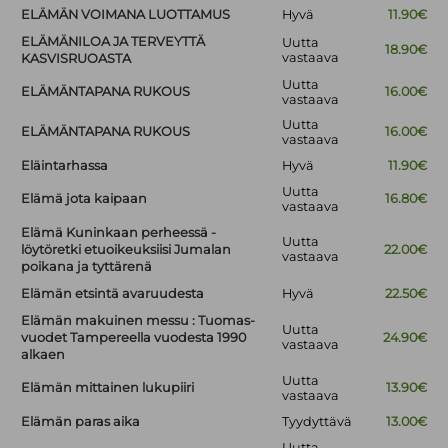
ELÄMÄN VOIMANA LUOTTAMUS
Hyvä
11.90€
ELÄMÄNILOA JA TERVEYTTÄ
Uutta
18.90€
vastaava
KASVISRUOASTA
Uutta
ELÄMÄNTAPANA RUKOUS
16.00€
vastaava
Uutta
ELÄMÄNTAPANA RUKOUS
16.00€
vastaava
Eläintarhassa
Hyvä
11.90€
Uutta
Elämä jota kaipaan
16.80€
vastaava
Elämä Kuninkaan perheessä -
Uutta
löytöretki etuoikeuksiisi Jumalan
22.00€
vastaava
poikana ja tyttärenä
Elämän etsintä avaruudesta
Hyvä
22.50€
Elämän makuinen messu : Tuomas-
Uutta
vuodet Tampereella vuodesta 1990
24.90€
vastaava
alkaen
Uutta
Elämän mittainen lukupiiri
13.90€
vastaava
Elämän paras aika
Tyydyttävä
13.00€
Uutta