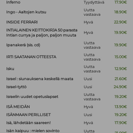
Inferno
Tyydyttävä
17.90€
Uutta
Ingo - Aaltojen kutsu
18.90€
vastaava
INSIDE FERRARI
Hyvä
22.90€
INTIALAINEN KEITTOKIRJA 50 parasta
Hyvä
19.90€
Intian currya ja paljon, paljon muuta
Uutta
Ipanakerä (sis. cd)
19.90€
vastaava
Uutta
IRTI SAATANAN OTTEESTA
15.00€
vastaava
Uutta
Isku
12.90€
vastaava
Israel : siunauksena keskellä maata
Uusi
21.60€
Israel-tyttö
Uusi
24.90€
Uutta
Israelin uudet opetuslapset
19.20€
vastaava
ISÄ MEIDÄN
Hyvä
13.90€
ISÄNMAAN PERILLISET
Uusi
19.20€
Isä, lähdetään saareen!
Hyvä
17.90€
Isän kaipuu : mielen sovinto
Uutta