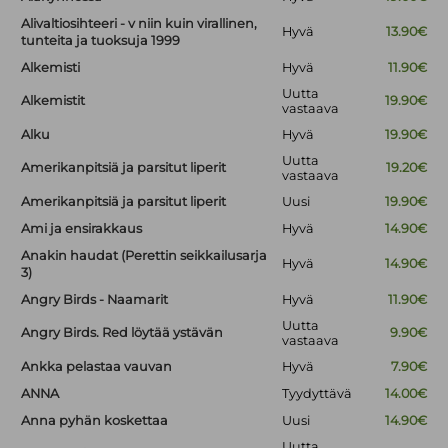
Alivaltiosihteeri - v niin kuin virallinen,
Hyvä
13.90€
tunteita ja tuoksuja 1999
Alkemisti
Hyvä
11.90€
Uutta
Alkemistit
19.90€
vastaava
Alku
Hyvä
19.90€
Uutta
Amerikanpitsiä ja parsitut liperit
19.20€
vastaava
Amerikanpitsiä ja parsitut liperit
Uusi
19.90€
Ami ja ensirakkaus
Hyvä
14.90€
Anakin haudat (Perettin seikkailusarja
Hyvä
14.90€
3)
Angry Birds - Naamarit
Hyvä
11.90€
Uutta
Angry Birds. Red löytää ystävän
9.90€
vastaava
Ankka pelastaa vauvan
Hyvä
7.90€
ANNA
Tyydyttävä
14.00€
Anna pyhän koskettaa
Uusi
14.90€
Uutta