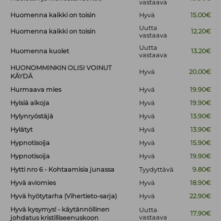
vastaava
Huomenna kaikki on toisin
Hyvä
15.00€
Uutta
Huomenna kaikki on toisin
12.20€
vastaava
Uutta
Huomenna kuolet
13.20€
vastaava
HUONOMMINKIN OLISI VOINUT
Hyvä
20.00€
KÄYDÄ
Hurmaava mies
Hyvä
19.90€
Hyisiä aikoja
Hyvä
19.90€
Hylynryöstäjä
Hyvä
13.90€
Hylätyt
Hyvä
13.90€
Hypnotisoija
Hyvä
15.90€
Hypnotisoija
Hyvä
19.90€
Hytti nro 6 - Kohtaamisia junassa
Tyydyttävä
9.80€
Hyvä aviomies
Hyvä
18.90€
Hyvä hyötytarha (Vihertieto-sarja)
Hyvä
22.90€
Hyvä kysymys! - käytännöllinen
Uutta
17.90€
vastaava
johdatus kristilliseenuskoon