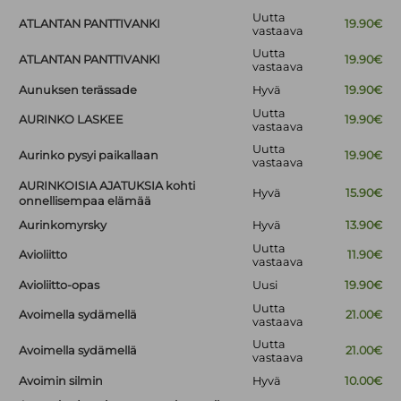
Uutta
ATLANTAN PANTTIVANKI
19.90€
vastaava
Uutta
ATLANTAN PANTTIVANKI
19.90€
vastaava
Aunuksen terässade
Hyvä
19.90€
Uutta
AURINKO LASKEE
19.90€
vastaava
Uutta
Aurinko pysyi paikallaan
19.90€
vastaava
AURINKOISIA AJATUKSIA kohti
Hyvä
15.90€
onnellisempaa elämää
Aurinkomyrsky
Hyvä
13.90€
Uutta
Avioliitto
11.90€
vastaava
Avioliitto-opas
Uusi
19.90€
Uutta
Avoimella sydämellä
21.00€
vastaava
Uutta
Avoimella sydämellä
21.00€
vastaava
Avoimin silmin
Hyvä
10.00€