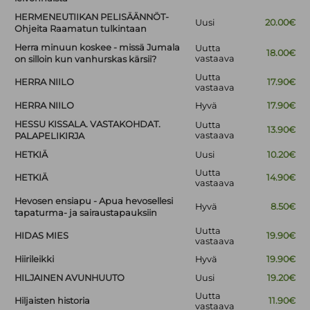
HERMENEUTIIKAN PELISÄÄNNÖT-
Uusi
20.00€
Ohjeita Raamatun tulkintaan
Herra minuun koskee - missä Jumala
Uutta
18.00€
vastaava
on silloin kun vanhurskas kärsii?
Uutta
HERRA NIILO
17.90€
vastaava
HERRA NIILO
Hyvä
17.90€
HESSU KISSALA. VASTAKOHDAT.
Uutta
13.90€
vastaava
PALAPELIKIRJA
HETKIÄ
Uusi
10.20€
Uutta
HETKIÄ
14.90€
vastaava
Hevosen ensiapu - Apua hevosellesi
Hyvä
8.50€
tapaturma- ja sairaustapauksiin
Uutta
HIDAS MIES
19.90€
vastaava
Hiirileikki
Hyvä
19.90€
HILJAINEN AVUNHUUTO
Uusi
19.20€
Uutta
Hiljaisten historia
11.90€
vastaava