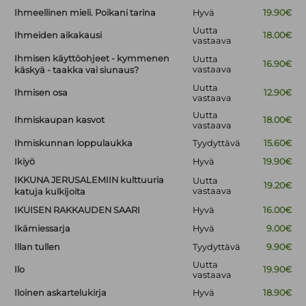
Ihmeellinen mieli. Poikani tarina
Hyvä
19.90€
Uutta
Ihmeiden aikakausi
18.00€
vastaava
Ihmisen käyttöohjeet - kymmenen
Uutta
16.90€
vastaava
käskyä - taakka vai siunaus?
Uutta
Ihmisen osa
12.90€
vastaava
Uutta
Ihmiskaupan kasvot
18.00€
vastaava
Ihmiskunnan loppulaukka
Tyydyttävä
15.60€
Ikiyö
Hyvä
19.90€
IKKUNA JERUSALEMIIN kulttuuria
Uutta
19.20€
vastaava
katuja kulkijoita
IKUISEN RAKKAUDEN SAARI
Hyvä
16.00€
Ikämiessarja
Hyvä
9.00€
Illan tullen
Tyydyttävä
9.90€
Uutta
Ilo
19.90€
vastaava
Iloinen askartelukirja
Hyvä
18.90€