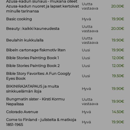
Azusa-kadun siunaus - mukana olleet
Uutta
Azusa-kadun nuoret ja lapset kertoivat
20.00€
vastaava
minulle tarinansa
Basic cooking
Hyvä
19.90€
Uutta
Beauty : kaikki kauneudesta
20.00€
vastaava
Uutta
Beulahin kukkulalla
19.90€
vastaava
Bibeln cartonage fiskmotiv liten
Uusi
19.90€
Bible Stories Painting Book 1
Uusi
12.00€
Bible Stories Painting Book 2
Uusi
12.00€
Bible Story Favorites: A Fun Googly
Uusi
19.50€
Eyes Book
BIKINIRAJATAPAUS ja muita
Hyvä
19.90€
sinkkuelämän iloja
Bungmatin sister - Kirsti Kormu
Uutta
19.90€
vastaava
Nepalissa
Colorado Avenue
Hyvä
14.50€
Come to Finland - julisteita & matkoja
Hyvä
19.90€
1851-1965