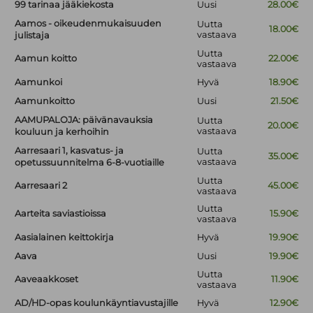
99 tarinaa jääkiekosta
Uusi
28.00€
Aamos - oikeudenmukaisuuden
Uutta
18.00€
vastaava
julistaja
Uutta
Aamun koitto
22.00€
vastaava
Aamunkoi
Hyvä
18.90€
Aamunkoitto
Uusi
21.50€
AAMUPALOJA: päivänavauksia
Uutta
20.00€
vastaava
kouluun ja kerhoihin
Aarresaari 1, kasvatus- ja
Uutta
35.00€
vastaava
opetussuunnitelma 6-8-vuotiaille
Uutta
Aarresaari 2
45.00€
vastaava
Uutta
Aarteita saviastioissa
15.90€
vastaava
Aasialainen keittokirja
Hyvä
19.90€
Aava
Uusi
19.90€
Uutta
Aaveaakkoset
11.90€
vastaava
AD/HD-opas koulunkäyntiavustajille
Hyvä
12.90€