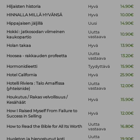
Hiljaisten historia
Hyvä
14.90€
HINNALLA MILLÄ HYVÄNSÄ
Hyvä
10.00€
Hippajaisen jäljillä
Uusi
14.90€
Hokki : jatkosodan viimeinen
Uutta
10.90€
vastaava
kaukopartio
Holan takaa
Hyvä
13.90€
Uutta
Hoosea - rakkauden profeetta
13.20€
vastaava
Hormonidieetti
Tyydyttävä
15.90€
Hotel California
Hyvä
25.90€
Hotelli Riviera : Talo Amalfissa
Uutta
12.00€
vastaava
(yhteisnide)
Houkutus / Rakas velvollisuus /
Hyvä
15.90€
Kesähäät
How I Raised Myself From Failure to
Hyvä
12.00€
Success in Selling
Uutta
How to Read the Bible for All Its Worth
16.80€
vastaava
Uutta
Huoleton ja hienostunut koti
19.90€