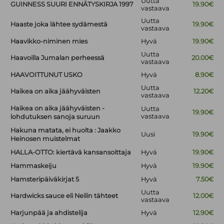
Uutta
GUINNESS SUURI ENNÄTYSKIRJA 1997
19.90€
vastaava
Uutta
Haaste joka lähtee sydämestä
19.90€
vastaava
Haavikko-niminen mies
Hyvä
19.90€
Uutta
Haavoilla Jumalan perheessä
20.00€
vastaava
HAAVOITTUNUT USKO
Hyvä
8.90€
Uutta
Haikea on aika jäähyväisten
12.20€
vastaava
Haikea on aika jäähyväisten -
Uutta
19.90€
vastaava
lohdutuksen sanoja suruun
Hakuna matata, ei huolta : Jaakko
Uusi
19.90€
Heinosen muistelmat
HALLA-OTTO: kiertävä kansansoittaja
Hyvä
19.90€
Hammaskeiju
Hyvä
19.90€
Hamsteripäiväkirjat 5
Hyvä
7.50€
Uutta
Hardwicks sauce eli Neilin tähteet
12.00€
vastaava
Harjunpää ja ahdistelija
Hyvä
12.90€