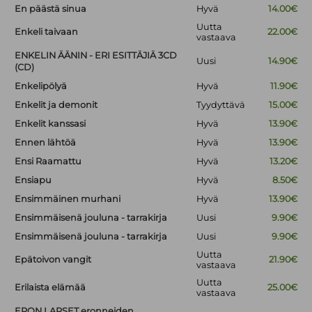
En päästä sinua
Hyvä
14.00€
Uutta
Enkeli taivaan
22.00€
vastaava
ENKELIN ÄÄNIN - ERI ESITTÄJIÄ 3CD
Uusi
14.90€
(CD)
Enkelipölyä
Hyvä
11.90€
Enkelit ja demonit
Tyydyttävä
15.00€
Enkelit kanssasi
Hyvä
13.90€
Ennen lähtöä
Hyvä
13.90€
Ensi Raamattu
Hyvä
13.20€
Ensiapu
Hyvä
8.50€
Ensimmäinen murhani
Hyvä
13.90€
Ensimmäisenä jouluna - tarrakirja
Uusi
9.90€
Ensimmäisenä jouluna - tarrakirja
Uusi
9.90€
Uutta
Epätoivon vangit
21.90€
vastaava
Uutta
Erilaista elämää
25.00€
vastaava
ERON LAPSET eronneiden