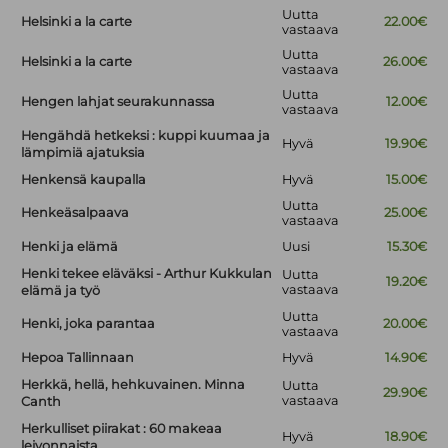
Uutta
Helsinki a la carte
22.00€
vastaava
Uutta
Helsinki a la carte
26.00€
vastaava
Uutta
Hengen lahjat seurakunnassa
12.00€
vastaava
Hengähdä hetkeksi : kuppi kuumaa ja
Hyvä
19.90€
lämpimiä ajatuksia
Henkensä kaupalla
Hyvä
15.00€
Uutta
Henkeäsalpaava
25.00€
vastaava
Henki ja elämä
Uusi
15.30€
Henki tekee eläväksi - Arthur Kukkulan
Uutta
19.20€
vastaava
elämä ja työ
Uutta
Henki, joka parantaa
20.00€
vastaava
Hepoa Tallinnaan
Hyvä
14.90€
Herkkä, hellä, hehkuvainen. Minna
Uutta
29.90€
vastaava
Canth
Herkulliset piirakat : 60 makeaa
Hyvä
18.90€
leivonnaista