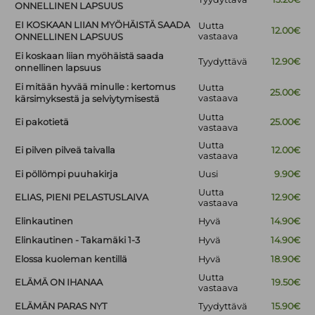
ONNELLINEN LAPSUUS
EI KOSKAAN LIIAN MYÖHÄISTÄ SAADA
Uutta
12.00€
vastaava
ONNELLINEN LAPSUUS
Ei koskaan liian myöhäistä saada
Tyydyttävä
12.90€
onnellinen lapsuus
Ei mitään hyvää minulle : kertomus
Uutta
25.00€
vastaava
kärsimyksestä ja selviytymisestä
Uutta
Ei pakotietä
25.00€
vastaava
Uutta
Ei pilven pilveä taivalla
12.00€
vastaava
Ei pöllömpi puuhakirja
Uusi
9.90€
Uutta
ELIAS, PIENI PELASTUSLAIVA
12.90€
vastaava
Elinkautinen
Hyvä
14.90€
Elinkautinen - Takamäki 1-3
Hyvä
14.90€
Elossa kuoleman kentillä
Hyvä
18.90€
Uutta
ELÄMÄ ON IHANAA
19.50€
vastaava
ELÄMÄN PARAS NYT
Tyydyttävä
15.90€