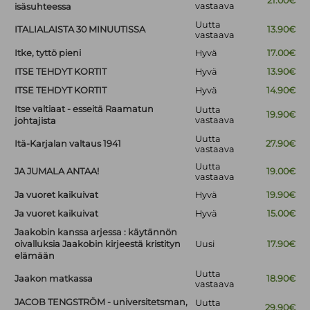
21.00€
vastaava
isäsuhteessa
Uutta
ITALIALAISTA 30 MINUUTISSA
13.90€
vastaava
Itke, tyttö pieni
Hyvä
17.00€
ITSE TEHDYT KORTIT
Hyvä
13.90€
ITSE TEHDYT KORTIT
Hyvä
14.90€
Itse valtiaat - esseitä Raamatun
Uutta
19.90€
vastaava
johtajista
Uutta
Itä-Karjalan valtaus 1941
27.90€
vastaava
Uutta
JA JUMALA ANTAA!
19.00€
vastaava
Ja vuoret kaikuivat
Hyvä
19.90€
Ja vuoret kaikuivat
Hyvä
15.00€
Jaakobin kanssa arjessa : käytännön
oivalluksia Jaakobin kirjeestä kristityn
Uusi
17.90€
elämään
Uutta
Jaakon matkassa
18.90€
vastaava
JACOB TENGSTRÖM - universitetsman,
Uutta
29.90€