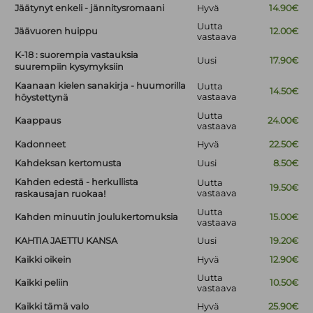
Jäätynyt enkeli - jännitysromaani
Hyvä
14.90€
Uutta
Jäävuoren huippu
12.00€
vastaava
K-18 : suorempia vastauksia
Uusi
17.90€
suurempiin kysymyksiin
Kaanaan kielen sanakirja - huumorilla
Uutta
14.50€
vastaava
höystettynä
Uutta
Kaappaus
24.00€
vastaava
Kadonneet
Hyvä
22.50€
Kahdeksan kertomusta
Uusi
8.50€
Kahden edestä - herkullista
Uutta
19.50€
vastaava
raskausajan ruokaa!
Uutta
Kahden minuutin joulukertomuksia
15.00€
vastaava
KAHTIA JAETTU KANSA
Uusi
19.20€
Kaikki oikein
Hyvä
12.90€
Uutta
Kaikki peliin
10.50€
vastaava
Kaikki tämä valo
Hyvä
25.90€