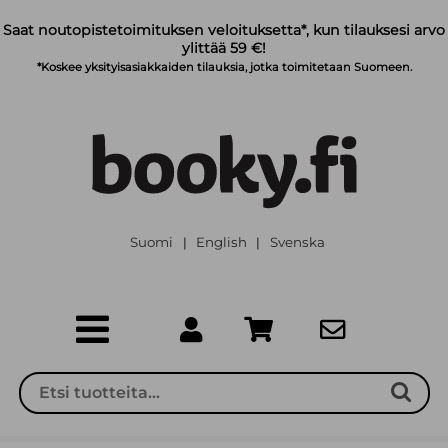
Siirry pääsisältöön
Saat noutopistetoimituksen veloituksetta*, kun tilauksesi arvo
ylittää 59 €!
*Koskee yksityisasiakkaiden tilauksia, jotka toimitetaan Suomeen.
Suomi
English
Svenska
|
|