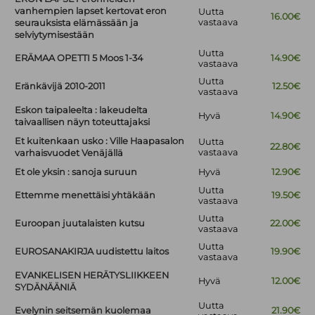
vanhempien lapset kertovat eron
Uutta
16.00€
vastaava
seurauksista elämässään ja
selviytymisestään
Uutta
ERÄMAA OPETTI 5 Moos 1-34
14.90€
vastaava
Uutta
Eränkävijä 2010-2011
12.50€
vastaava
Eskon taipaleelta : lakeudelta
Hyvä
14.90€
taivaallisen näyn toteuttajaksi
Et kuitenkaan usko : Ville Haapasalon
Uutta
22.80€
vastaava
varhaisvuodet Venäjällä
Et ole yksin : sanoja suruun
Hyvä
12.90€
Uutta
Ettemme menettäisi yhtäkään
19.50€
vastaava
Uutta
Euroopan juutalaisten kutsu
22.00€
vastaava
Uutta
EUROSANAKIRJA uudistettu laitos
19.90€
vastaava
EVANKELISEN HERÄTYSLIIKKEEN
Hyvä
12.00€
SYDÄNÄÄNIÄ
Uutta
Evelynin seitsemän kuolemaa
21.90€