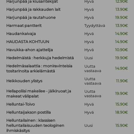
Harjunpää ja kiusantekijät
Hyvä
12.90€
Harjunpää ja rakkauden lait
Hyvä
13.90€
Harjunpää ja rautahuone
Hyvä
19.90€
Harmaat pantterit
Tyydyttävä
13.90€
Haudankaivaja
Hyvä
14.90€
HAUDASTA KOHTUUN
Hyvä
14.90€
Havukka-ahon ajattelija
Hyvä
10.90€
Hedelmäistä : herkkuja hedelmistä
Uusi
19.90€
Hedelmäsalaattia : moniravinteisia
Uutta
14.90€
vastaava
tositarinoita arkielämästä
Uutta
Heikkouden ylistys
11.90€
vastaava
Hellapoliisi makeilee - jälkiruoat ja
Uutta
19.90€
vastaava
makeat välipalat
Helluntai-Toivo
Hyvä
15.90€
Helluntaijakson postilla
Hyvä
18.90€
Helluntailainen : klassisen
helluntailaisuuden teologinen
Uusi
15.90€
ihmiskäsitys