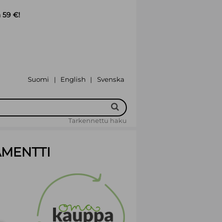
 59 €!
Suomi
English
Svenska
|
|
Tarkennettu haku
AMENTTI