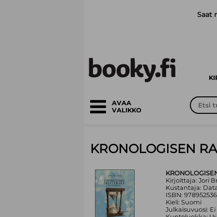
Siirry pääsisältöön
Saat 
K
AVAA
VALIKKO
KRONOLOGISEN RAA
KRONOLOGISEN 
Kirjoittaja: Jori 
Kustantaja: Dat
ISBN: 978952536
Kieli: Suomi
Julkaisuvuosi: Ei
Kuntoluokka: Uu