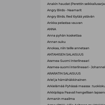
Anakin haudat (Perettin seikkailusarja 
Angry Birds - Naamarit
Angry Birds. Red löytää ystävän
Ankka pelastaa vauvan
ANNA
Anna pyhän koskettaa
Annan suku
Anokaa, niin teille annetaan
ANTAMISEN SALAISUUS
Aramea-Suomi Interlineaari
Aramea-suomi interlineaari - Johanne
ARARATIN SALAISUUS
Ariel ja hämähäkkinainen
Arkielämää Pyhässä maassa : tuokioku
Arkkipiispa Paavali hengellisen lapsen
Armanin maailma