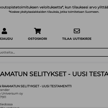
noutopistetoimituksen veloituksetta*, kun tilauksesi arvo ylittää
*Koskee yksityisasiakkaiden tilauksia, jotka toimitetaan Suomeen.
IRJAUDU
OSTOSKORI
TILAA UUTISKIRJE
MATUN SELITYKSET - UUSI TEST
RAAMATUN SELITYKSET - UUSI TESTAMENTTI
Brander
a Universum oy
7911
 tiedossa
tta vastaava