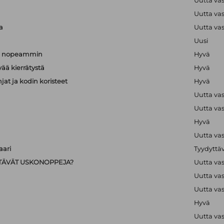
a
Uutta va
a
Uutta va
a
Uutta va
Uusi
än nopeammin
Hyvä
vää kierrätystä
Hyvä
hjat ja kodin koristeet
Hyvä
Uutta va
Uutta va
Hyvä
Uutta va
ari
Tyydyttä
IISTÄVÄT USKONOPPEJA?
Uutta va
Uutta va
Uutta va
Hyvä
Uutta va