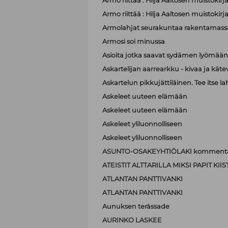
Armo riittää : Hilja Aaltosen muistokirj
Armo riittää : Hilja Aaltosen muistokirj
Armolahjat seurakuntaa rakentamass
Armosi soi minussa
Asioita jotka saavat sydämen lyömä
Askartelijan aarrearkku - kivaa ja käte
Askartelun pikkujättiläinen. Tee itse la
Askeleet uuteen elämään
Askeleet uuteen elämään
Askeleet yliluonnolliseen
Askeleet yliluonnolliseen
ASUNTO-OSAKEYHTIÖLAKI kommenta
ATEISTIT ALTTARILLA MIKSI PAPIT K
ATLANTAN PANTTIVANKI
ATLANTAN PANTTIVANKI
Aunuksen terässade
AURINKO LASKEE