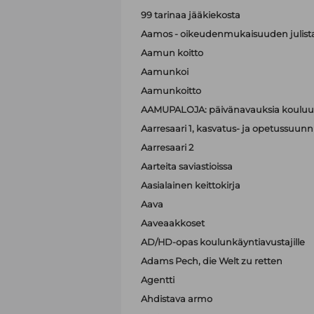
99 tarinaa jääkiekosta
Aamos - oikeudenmukaisuuden julist
Aamun koitto
Aamunkoi
Aamunkoitto
AAMUPALOJA: päivänavauksia kouluun
Aarresaari 1, kasvatus- ja opetussuunni
Aarresaari 2
Aarteita saviastioissa
Aasialainen keittokirja
Aava
Aaveaakkoset
AD/HD-opas koulunkäyntiavustajille
Adams Pech, die Welt zu retten
Agentti
Ahdistava armo