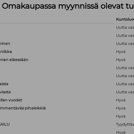
lä Omakaupassa myynnissä olevat tu
Kuntolu
Uutta va
Uutta va
hminen
Uutta va
kniikka
Hyvä
erran eläessään
Hyvä
Uutta va
Uutta va
aista
Uutta va
viasta
Uutta va
llan vuodet
Hyvä
mmentäviisi pihaleikkiä
Hyvä
Hyvä
KAILU
Tyydyttä
Hyvä