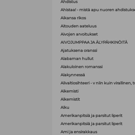
Ahdistus
Ahistaa! - mistä apu nuoren ahdistuk
Aikansa rikos
Aitouden aateluus
Aivojen arvoitukset
AIVOJUMPPAA JA ÄLYPÄHKINÖITÄ
Ajatuksena oranssi
Alabaman hullut
Alakuloinen romanssi
Alakynnessä
Alivaltiosihteeri - v niin kuin virallinen
Alkemisti
Alkemistit
Alku
Amerikanpitsiä ja parsitut liperit
Amerikanpitsiä ja parsitut liperit
Ami ja ensirakkaus