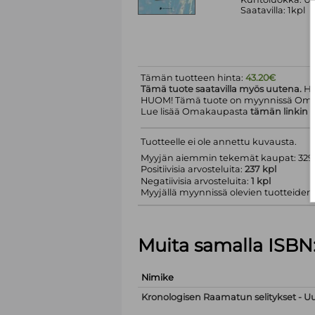
Saatavilla: 1kpl
Tämän tuotteen hinta:
43.20€
Tämä tuote saatavilla myös uutena.
Hi
HUOM! Tämä tuote on myynnissä Om
Lue lisää Omakaupasta
tämän linkin
k
Tuotteelle ei ole annettu kuvausta.
Myyjän aiemmin tekemät kaupat: 329 
Positiivisia arvosteluita:
237 kpl
Negatiivisia arvosteluita:
1 kpl
Myyjällä myynnissä olevien tuotteiden m
Muita samalla ISBN
Nimike
Kronologisen Raamatun selitykset - Uu