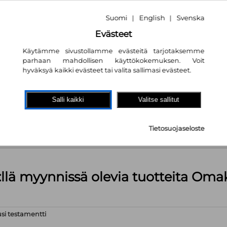
Suomi
English
Svenska
|
|
Evästeet
Käytämme sivustollamme evästeitä tarjotaksemme
parhaan mahdollisen käyttökokemuksen. Voit
nta
62.00€
hyväksyä kaikki evästeet tai valita sallimasi evästeet.
akaupassa
autta!
Salli kaikki
Valitse sallitut
kpl
Tietosuojaseloste
äärä (kts. alla): 1499 kpl
:llä myynnissä olevia tuotteita Om
si testamentti