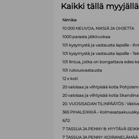
Kaikki tällä myyjäl
Nimike
10 000 NEUVOA, NIKSIÄ JA OHJETTA
1000 parasta jälkiruokaa
101 kysymystä ja vastausta lapsille - i
101 kysymystä ja vastausta lapsille - Te
101 lintua, jotka on bongattava edes k
101 rukousvastausta
12 x koti
20 valoisaa ja viihtyisää kotia Pohjoism
20 valoisaa ja viihtyisää kotia Skandina
20. VUOSISADAN TILINPÄÄTÖS : Väkiva
365 PIHALEIKKIÄ - Kolmesataakuusiky
6/12
7 TASSUA JA PENNY 8: HYYTÄVÄ SEIK
7 TASSUA JA PENNY: KOIRANELÄMÄÄ