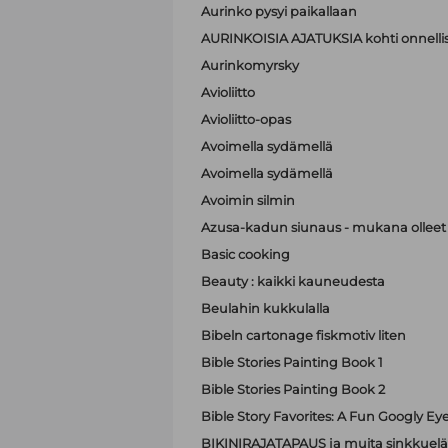
Aurinko pysyi paikallaan
AURINKOISIA AJATUKSIA kohti onnell
Aurinkomyrsky
Avioliitto
Avioliitto-opas
Avoimella sydämellä
Avoimella sydämellä
Avoimin silmin
Azusa-kadun siunaus - mukana olleet A
Basic cooking
Beauty : kaikki kauneudesta
Beulahin kukkulalla
Bibeln cartonage fiskmotiv liten
Bible Stories Painting Book 1
Bible Stories Painting Book 2
Bible Story Favorites: A Fun Googly Ey
BIKINIRAJATAPAUS ja muita sinkkuelä