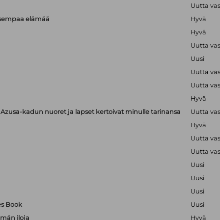
Uutta va
isempaa elämää
Hyvä
Hyvä
Uutta va
Uusi
Uutta va
Uutta va
Hyvä
zusa-kadun nuoret ja lapset kertoivat minulle tarinansa
Uutta va
Hyvä
Uutta va
Uutta va
Uusi
Uusi
Uusi
es Book
Uusi
män iloja
Hyvä