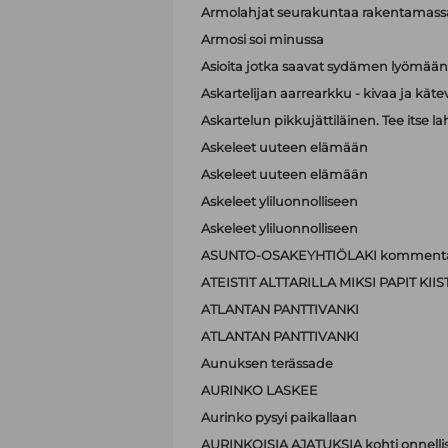
Armolahjat seurakuntaa rakentamass
Armosi soi minussa
Asioita jotka saavat sydämen lyömä
Askartelijan aarrearkku - kivaa ja käte
Askartelun pikkujättiläinen. Tee itse la
Askeleet uuteen elämään
Askeleet uuteen elämään
Askeleet yliluonnolliseen
Askeleet yliluonnolliseen
ASUNTO-OSAKEYHTIÖLAKI kommenta
ATEISTIT ALTTARILLA MIKSI PAPIT K
ATLANTAN PANTTIVANKI
ATLANTAN PANTTIVANKI
Aunuksen terässade
AURINKO LASKEE
Aurinko pysyi paikallaan
AURINKOISIA AJATUKSIA kohti onnell