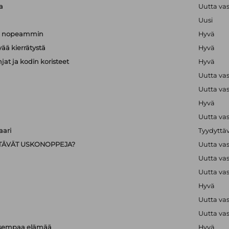
a
Uutta va
Uusi
än nopeammin
Hyvä
vää kierrätystä
Hyvä
hjat ja kodin koristeet
Hyvä
Uutta va
Uutta va
Hyvä
Uutta va
ari
Tyydyttä
IISTÄVÄT USKONOPPEJA?
Uutta va
Uutta va
Uutta va
Hyvä
Uutta va
Uutta va
isempaa elämää
Hyvä