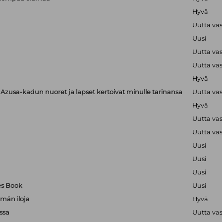
Hyvä
Uutta va
Uusi
Uutta va
Uutta va
Hyvä
zusa-kadun nuoret ja lapset kertoivat minulle tarinansa
Uutta va
Hyvä
Uutta va
Uutta va
Uusi
Uusi
Uusi
es Book
Uusi
män iloja
Hyvä
ssa
Uutta va