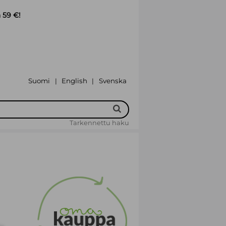
 59 €!
Suomi
English
Svenska
|
|
Tarkennettu haku