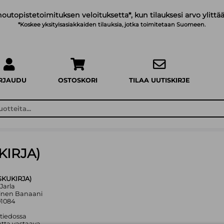
noutopistetoimituksen veloituksetta*, kun tilauksesi arvo ylittää
*Koskee yksityisasiakkaiden tilauksia, jotka toimitetaan Suomeen.
IRJAUDU
OSTOSKORI
TILAA UUTISKIRJE
KIRJA)
SKUKIRJA)
 Jarla
tinen Banaani
01084
 tiedossa
tta vastaava