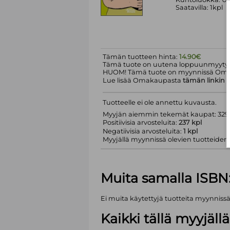
Saatavilla: 1kpl
Tämän tuotteen hinta:
14.90€
Tämä tuote on uutena loppuunmyyty.
HUOM! Tämä tuote on myynnissä Om
Lue lisää Omakaupasta
tämän linkin
k
Tuotteelle ei ole annettu kuvausta.
Myyjän aiemmin tekemät kaupat: 329 
Positiivisia arvosteluita:
237 kpl
Negatiivisia arvosteluita:
1 kpl
Myyjällä myynnissä olevien tuotteiden m
Muita samalla ISBN
Ei muita käytettyjä tuotteita myynniss
Kaikki tällä myyjäl