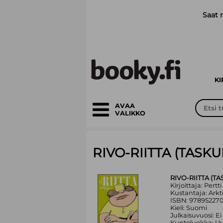
Siirry pääsisältöön
Saat 
K
AVAA
VALIKKO
RIVO-RIITTA (TASKU
RIVO-RIITTA (TA
Kirjoittaja: Pertti
Kustantaja: Ark
ISBN: 97895227
Kieli: Suomi
Julkaisuvuosi: Ei
Kuntoluokka: Uu