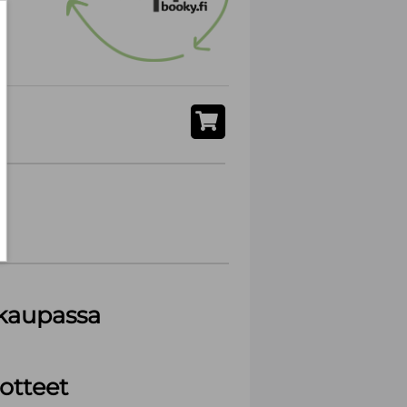
akaupassa
otteet