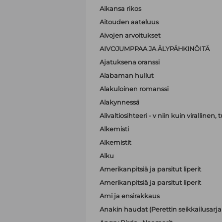
Aikansa rikos
Aitouden aateluus
Aivojen arvoitukset
AIVOJUMPPAA JA ÄLYPÄHKINÖITÄ
Ajatuksena oranssi
Alabaman hullut
Alakuloinen romanssi
Alakynnessä
Alivaltiosihteeri - v niin kuin virallinen
Alkemisti
Alkemistit
Alku
Amerikanpitsiä ja parsitut liperit
Amerikanpitsiä ja parsitut liperit
Ami ja ensirakkaus
Anakin haudat (Perettin seikkailusarja 