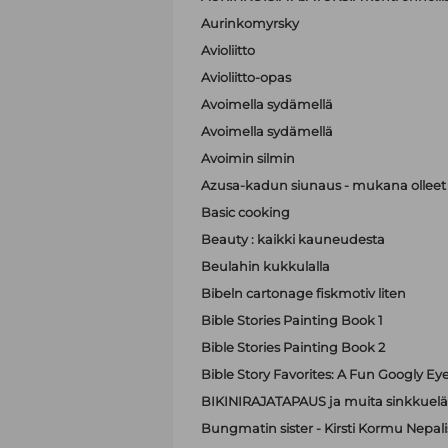
Aurinkomyrsky
Avioliitto
Avioliitto-opas
Avoimella sydämellä
Avoimella sydämellä
Avoimin silmin
Azusa-kadun siunaus - mukana olleet A
Basic cooking
Beauty : kaikki kauneudesta
Beulahin kukkulalla
Bibeln cartonage fiskmotiv liten
Bible Stories Painting Book 1
Bible Stories Painting Book 2
Bible Story Favorites: A Fun Googly Ey
BIKINIRAJATAPAUS ja muita sinkkuelä
Bungmatin sister - Kirsti Kormu Nepali