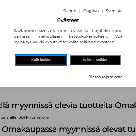
Suomi
English
Svenska
|
|
Evästeet
Käytämme sivustollamme evästeitä tarjotaksemme
parhaan mahdollisen käyttökokemuksen. Voit
hyväksyä kaikki evästeet tai valita sallimasi evästeet.
akaupassa
autta!
Salli kaikki
Valitse sallitut
kpl
Tietosuojaseloste
äärä (kts. alla): 1499 kpl
:llä myynnissä olevia tuotteita Om
ä samalla ISBN-numerolla.
lä Omakaupassa myynnissä olevat tu