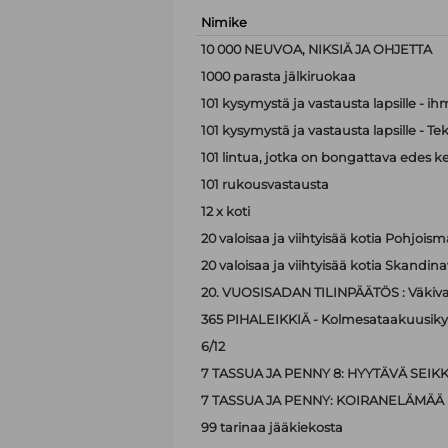
Nimike
10 000 NEUVOA, NIKSIÄ JA OHJETTA
1000 parasta jälkiruokaa
101 kysymystä ja vastausta lapsille - i
101 kysymystä ja vastausta lapsille - Te
101 lintua, jotka on bongattava edes k
101 rukousvastausta
12 x koti
20 valoisaa ja viihtyisää kotia Pohjoism
20 valoisaa ja viihtyisää kotia Skandina
20. VUOSISADAN TILINPÄÄTÖS : Väkiva
365 PIHALEIKKIÄ - Kolmesataakuusiky
6/12
7 TASSUA JA PENNY 8: HYYTÄVÄ SEIK
7 TASSUA JA PENNY: KOIRANELÄMÄÄ
99 tarinaa jääkiekosta