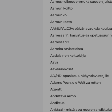
Aamos - oikeudenmukaisuuden julist
Aamun koitto
Aamunkoi
Aamunkoitto
AAMUPALOJA: päivänavauksia kouluun
Aarresaari 1, kasvatus- ja opetussuunni
Aarresaari 2
Aarteita saviastioissa
Aasialainen keittokirja
Aava
Aaveaakkoset
AD/HD-opas koulunkäyntiavustajille
Adams Pech, die Welt zu retten
Agentti
Ahdistava armo
Ahdistus
Ahistaa! - mistä apu nuoren ahdistuk