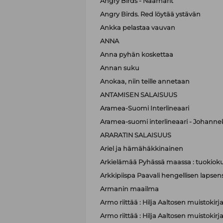
Angry Birds - Naamarit
Angry Birds. Red löytää ystävän
Ankka pelastaa vauvan
ANNA
Anna pyhän koskettaa
Annan suku
Anokaa, niin teille annetaan
ANTAMISEN SALAISUUS
Aramea-Suomi Interlineaari
Aramea-suomi interlineaari - Johanne
ARARATIN SALAISUUS
Ariel ja hämähäkkinainen
Arkielämää Pyhässä maassa : tuokioku
Arkkipiispa Paavali hengellisen lapsen
Armanin maailma
Armo riittää : Hilja Aaltosen muistokirj
Armo riittää : Hilja Aaltosen muistokirj