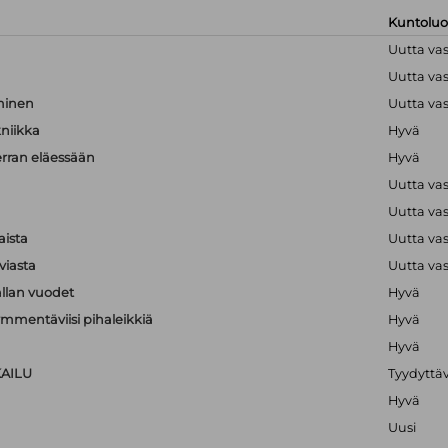
Kuntolu
Uutta va
Uutta va
hminen
Uutta va
kniikka
Hyvä
erran eläessään
Hyvä
Uutta va
Uutta va
aista
Uutta va
viasta
Uutta va
llan vuodet
Hyvä
mmentäviisi pihaleikkiä
Hyvä
Hyvä
KAILU
Tyydyttä
Hyvä
Uusi