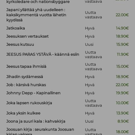
vastaava
kyrkoledare och nationsbyggare
Japani yllättää yhä uudelleen :
Uutta
kaksikymmentä vuotta lähetin
22.00€
vastaava
kyydissä
Jatkoaika
Hyvä
14.90€
Jeesuksen vertaukset
Hyvä
18.90€
Jeesus kutsuu
Uusi
15.90€
Uutta
JEESUS PARAS YSTÄVÄ - käännä esiin
11.90€
vastaava
Uutta
Jeesus tapaa ihmisiä
15.00€
vastaava
Jihadin sydämessä
Hyvä
18.90€
Job : kärsivä hurskas
Hyvä
22.00€
Johnny Depp - Kapinallinen
Hyvä
19.90€
Uutta
Joka lapsen rukouskirja
10.00€
vastaava
Joka yksin kulkee
Hyvä
13.90€
Joona ja suuri kala : kahvakirja
Uusi
8.90€
Joosuan kirja : seurakunta Joosuan
Uutta
18.00€
vastaava
kirjan valossa