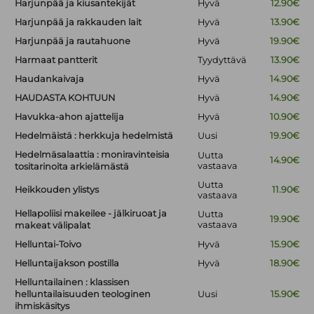
Harjunpää ja kiusantekijät
Hyvä
12.90€
Harjunpää ja rakkauden lait
Hyvä
13.90€
Harjunpää ja rautahuone
Hyvä
19.90€
Harmaat pantterit
Tyydyttävä
13.90€
Haudankaivaja
Hyvä
14.90€
HAUDASTA KOHTUUN
Hyvä
14.90€
Havukka-ahon ajattelija
Hyvä
10.90€
Hedelmäistä : herkkuja hedelmistä
Uusi
19.90€
Hedelmäsalaattia : moniravinteisia
Uutta
14.90€
vastaava
tositarinoita arkielämästä
Uutta
Heikkouden ylistys
11.90€
vastaava
Hellapoliisi makeilee - jälkiruoat ja
Uutta
19.90€
vastaava
makeat välipalat
Helluntai-Toivo
Hyvä
15.90€
Helluntaijakson postilla
Hyvä
18.90€
Helluntailainen : klassisen
helluntailaisuuden teologinen
Uusi
15.90€
ihmiskäsitys