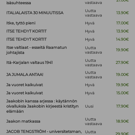
21.00€
vastaava
isäsuhteessa
Uutta
ITALIALAISTA 30 MINUUTISSA
13.90€
vastaava
Itke, tyttö pieni
Hyvä
17.00€
ITSE TEHDYT KORTIT
Hyvä
13.90€
ITSE TEHDYT KORTIT
Hyvä
14.90€
Itse valtiaat - esseitä Raamatun
Uutta
19.90€
vastaava
johtajista
Uutta
Itä-Karjalan valtaus 1941
27.90€
vastaava
Uutta
JA JUMALA ANTAA!
19.00€
vastaava
Ja vuoret kaikuivat
Hyvä
19.90€
Ja vuoret kaikuivat
Hyvä
15.00€
Jaakobin kanssa arjessa : käytännön
oivalluksia Jaakobin kirjeestä kristityn
Uusi
17.90€
elämään
Uutta
Jaakon matkassa
18.90€
vastaava
JACOB TENGSTRÖM - universitetsman,
Uutta
29.90€