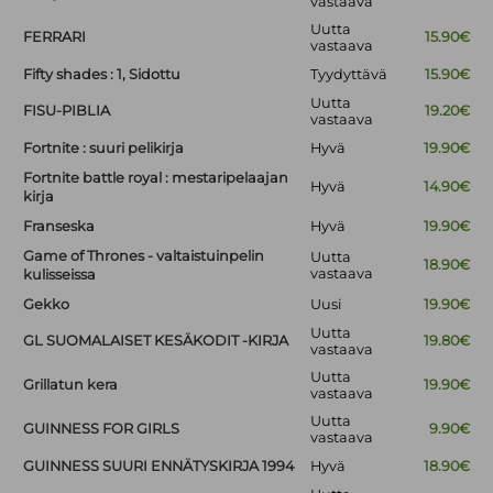
vastaava
Uutta
FERRARI
15.90€
vastaava
Fifty shades : 1, Sidottu
Tyydyttävä
15.90€
Uutta
FISU-PIBLIA
19.20€
vastaava
Fortnite : suuri pelikirja
Hyvä
19.90€
Fortnite battle royal : mestaripelaajan
Hyvä
14.90€
kirja
Franseska
Hyvä
19.90€
Game of Thrones - valtaistuinpelin
Uutta
18.90€
vastaava
kulisseissa
Gekko
Uusi
19.90€
Uutta
GL SUOMALAISET KESÄKODIT -KIRJA
19.80€
vastaava
Uutta
Grillatun kera
19.90€
vastaava
Uutta
GUINNESS FOR GIRLS
9.90€
vastaava
GUINNESS SUURI ENNÄTYSKIRJA 1994
Hyvä
18.90€