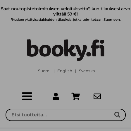
Siirry pääsisältöön
Saat noutopistetoimituksen veloituksetta*, kun tilauksesi arvo
ylittää 59 €!
*Koskee yksityisasiakkaiden tilauksia, jotka toimitetaan Suomeen.
Suomi
English
Svenska
|
|