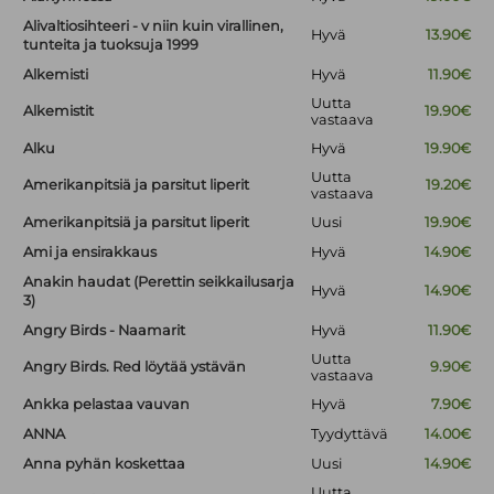
Alivaltiosihteeri - v niin kuin virallinen,
Hyvä
13.90€
tunteita ja tuoksuja 1999
Alkemisti
Hyvä
11.90€
Uutta
Alkemistit
19.90€
vastaava
Alku
Hyvä
19.90€
Uutta
Amerikanpitsiä ja parsitut liperit
19.20€
vastaava
Amerikanpitsiä ja parsitut liperit
Uusi
19.90€
Ami ja ensirakkaus
Hyvä
14.90€
Anakin haudat (Perettin seikkailusarja
Hyvä
14.90€
3)
Angry Birds - Naamarit
Hyvä
11.90€
Uutta
Angry Birds. Red löytää ystävän
9.90€
vastaava
Ankka pelastaa vauvan
Hyvä
7.90€
ANNA
Tyydyttävä
14.00€
Anna pyhän koskettaa
Uusi
14.90€
Uutta