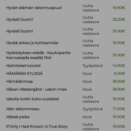
Uutta
Hyvän elämän rakennuspuut
19.90€
vastaava
Uutta
Hyvästi Suomi
25.20€
vastaava
Uutta
Hyvästi Suomi
19.90€
vastaava
Uutta
Hyvää arkea ja kohtaamisia
19.90€
vastaava
Hyökkäyksen edellä - Kaukopartio
Uutta
19.90€
vastaava
Kannaksella kesällä 1941
Hyönteiset tutuksi
Tyydyttävä
14.90€
HÄMÄRÄN SYLISSÄ
Hyvä
9.00€
Hämäränmaa
Hyvä
18.90€
Håkan Westergård - uskon mies
Hyvä
18.90€
Uutta
Ideoita kotiin koko vuodeksi
19.90€
vastaava
Idän sielunmessu
Tyydyttävä
17.90€
Idässä palaa
Hyvä
19.90€
Uutta
If Only I Had Known: A True Story
19.90€
vastaava