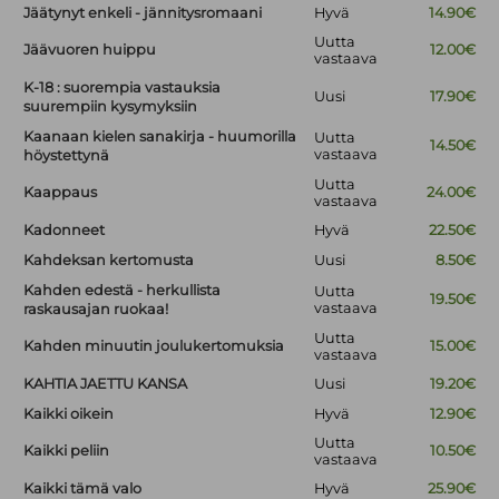
Jäätynyt enkeli - jännitysromaani
Hyvä
14.90€
Uutta
Jäävuoren huippu
12.00€
vastaava
K-18 : suorempia vastauksia
Uusi
17.90€
suurempiin kysymyksiin
Kaanaan kielen sanakirja - huumorilla
Uutta
14.50€
vastaava
höystettynä
Uutta
Kaappaus
24.00€
vastaava
Kadonneet
Hyvä
22.50€
Kahdeksan kertomusta
Uusi
8.50€
Kahden edestä - herkullista
Uutta
19.50€
vastaava
raskausajan ruokaa!
Uutta
Kahden minuutin joulukertomuksia
15.00€
vastaava
KAHTIA JAETTU KANSA
Uusi
19.20€
Kaikki oikein
Hyvä
12.90€
Uutta
Kaikki peliin
10.50€
vastaava
Kaikki tämä valo
Hyvä
25.90€