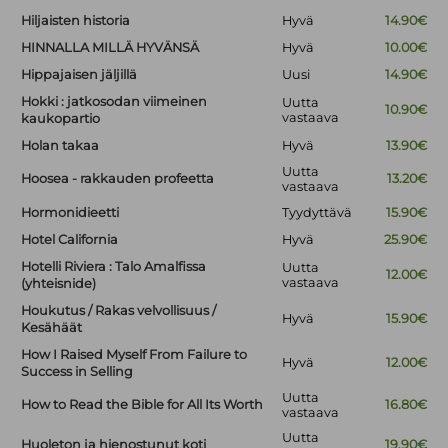
Hiljaisten historia
Hyvä
14.90€
HINNALLA MILLÄ HYVÄNSÄ
Hyvä
10.00€
Hippajaisen jäljillä
Uusi
14.90€
Hokki : jatkosodan viimeinen
Uutta
10.90€
vastaava
kaukopartio
Holan takaa
Hyvä
13.90€
Uutta
Hoosea - rakkauden profeetta
13.20€
vastaava
Hormonidieetti
Tyydyttävä
15.90€
Hotel California
Hyvä
25.90€
Hotelli Riviera : Talo Amalfissa
Uutta
12.00€
vastaava
(yhteisnide)
Houkutus / Rakas velvollisuus /
Hyvä
15.90€
Kesähäät
How I Raised Myself From Failure to
Hyvä
12.00€
Success in Selling
Uutta
How to Read the Bible for All Its Worth
16.80€
vastaava
Uutta
Huoleton ja hienostunut koti
19.90€