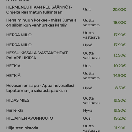
HERMENEUTIIKAN PELISÄÄNNÖT-
Uusi
20.00€
Ohjeita Raamatun tulkintaan
Herra minuun koskee - missä Jumala
Uutta
18.00€
vastaava
on silloin kun vanhurskas kärsii?
Uutta
HERRA NIILO
17.90€
vastaava
HERRA NIILO
Hyvä
17.90€
HESSU KISSALA. VASTAKOHDAT.
Uutta
13.90€
vastaava
PALAPELIKIRJA
HETKIÄ
Uusi
10.20€
Uutta
HETKIÄ
14.90€
vastaava
Hevosen ensiapu - Apua hevosellesi
Hyvä
8.50€
tapaturma- ja sairaustapauksiin
Uutta
HIDAS MIES
19.90€
vastaava
Hiirileikki
Hyvä
19.90€
HILJAINEN AVUNHUUTO
Uusi
19.20€
Uutta
Hiljaisten historia
11.90€
vastaava