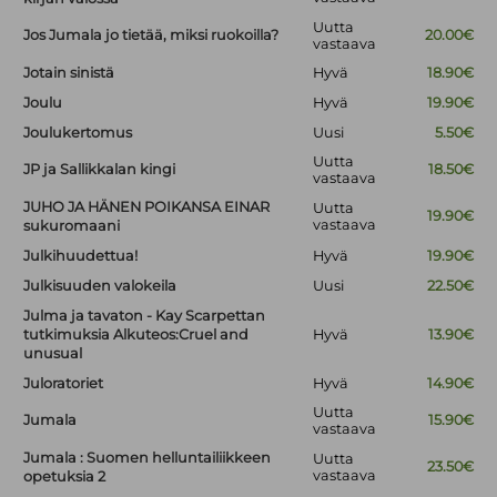
Uutta
Jos Jumala jo tietää, miksi ruokoilla?
20.00€
vastaava
Jotain sinistä
Hyvä
18.90€
Joulu
Hyvä
19.90€
Joulukertomus
Uusi
5.50€
Uutta
JP ja Sallikkalan kingi
18.50€
vastaava
JUHO JA HÄNEN POIKANSA EINAR
Uutta
19.90€
vastaava
sukuromaani
Julkihuudettua!
Hyvä
19.90€
Julkisuuden valokeila
Uusi
22.50€
Julma ja tavaton - Kay Scarpettan
tutkimuksia Alkuteos:Cruel and
Hyvä
13.90€
unusual
Juloratoriet
Hyvä
14.90€
Uutta
Jumala
15.90€
vastaava
Jumala : Suomen helluntailiikkeen
Uutta
23.50€
vastaava
opetuksia 2