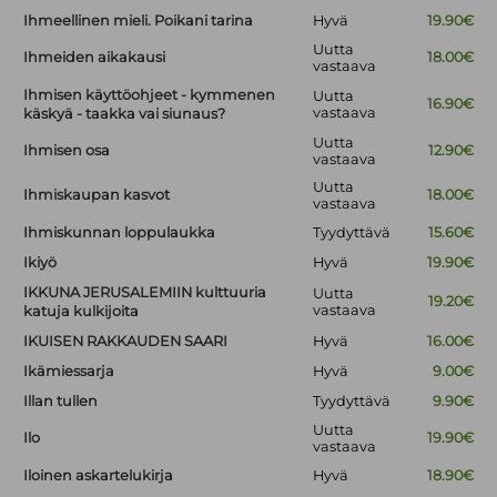
Ihmeellinen mieli. Poikani tarina
Hyvä
19.90€
Uutta
Ihmeiden aikakausi
18.00€
vastaava
Ihmisen käyttöohjeet - kymmenen
Uutta
16.90€
vastaava
käskyä - taakka vai siunaus?
Uutta
Ihmisen osa
12.90€
vastaava
Uutta
Ihmiskaupan kasvot
18.00€
vastaava
Ihmiskunnan loppulaukka
Tyydyttävä
15.60€
Ikiyö
Hyvä
19.90€
IKKUNA JERUSALEMIIN kulttuuria
Uutta
19.20€
vastaava
katuja kulkijoita
IKUISEN RAKKAUDEN SAARI
Hyvä
16.00€
Ikämiessarja
Hyvä
9.00€
Illan tullen
Tyydyttävä
9.90€
Uutta
Ilo
19.90€
vastaava
Iloinen askartelukirja
Hyvä
18.90€