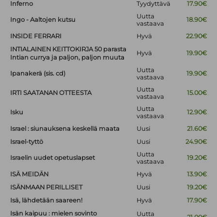
Inferno
Tyydyttävä
17.90€
Uutta
Ingo - Aaltojen kutsu
18.90€
vastaava
INSIDE FERRARI
Hyvä
22.90€
INTIALAINEN KEITTOKIRJA 50 parasta
Hyvä
19.90€
Intian currya ja paljon, paljon muuta
Uutta
Ipanakerä (sis. cd)
19.90€
vastaava
Uutta
IRTI SAATANAN OTTEESTA
15.00€
vastaava
Uutta
Isku
12.90€
vastaava
Israel : siunauksena keskellä maata
Uusi
21.60€
Israel-tyttö
Uusi
24.90€
Uutta
Israelin uudet opetuslapset
19.20€
vastaava
ISÄ MEIDÄN
Hyvä
13.90€
ISÄNMAAN PERILLISET
Uusi
19.20€
Isä, lähdetään saareen!
Hyvä
17.90€
Isän kaipuu : mielen sovinto
Uutta