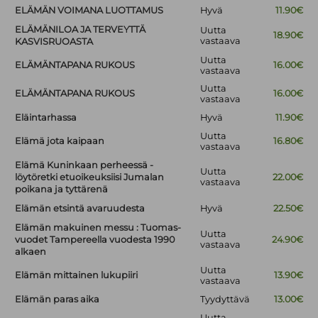
ELÄMÄN VOIMANA LUOTTAMUS
Hyvä
11.90€
ELÄMÄNILOA JA TERVEYTTÄ
Uutta
18.90€
vastaava
KASVISRUOASTA
Uutta
ELÄMÄNTAPANA RUKOUS
16.00€
vastaava
Uutta
ELÄMÄNTAPANA RUKOUS
16.00€
vastaava
Eläintarhassa
Hyvä
11.90€
Uutta
Elämä jota kaipaan
16.80€
vastaava
Elämä Kuninkaan perheessä -
Uutta
löytöretki etuoikeuksiisi Jumalan
22.00€
vastaava
poikana ja tyttärenä
Elämän etsintä avaruudesta
Hyvä
22.50€
Elämän makuinen messu : Tuomas-
Uutta
vuodet Tampereella vuodesta 1990
24.90€
vastaava
alkaen
Uutta
Elämän mittainen lukupiiri
13.90€
vastaava
Elämän paras aika
Tyydyttävä
13.00€
Uutta