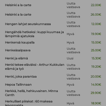
Uutta
Helsinki a la carte
22.00€
vastaava
Uutta
Helsinki a la carte
26.00€
vastaava
Uutta
Hengen lahjat seurakunnassa
12.00€
vastaava
Hengähdä hetkeksi : kuppi kuumaa ja
Hyvä
19.90€
lämpimiä ajatuksia
Henkensä kaupalla
Hyvä
15.00€
Uutta
Henkeäsalpaava
25.00€
vastaava
Henki ja elämä
Uusi
15.30€
Henki tekee eläväksi - Arthur Kukkulan
Uutta
19.20€
vastaava
elämä ja työ
Uutta
Henki, joka parantaa
20.00€
vastaava
Hepoa Tallinnaan
Hyvä
14.90€
Herkkä, hellä, hehkuvainen. Minna
Uutta
29.90€
vastaava
Canth
Herkulliset piirakat : 60 makeaa
Hyvä
18.90€
leivonnaista