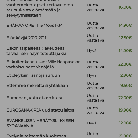
vanhempien lapset kertovat eron
Uutta
16.00€
vastaava
seurauksista elämässään ja
selviytymisestään
Uutta
ERÄMAA OPETTI 5 Moos 1-34
14.90€
vastaava
Uutta
Eränkävijä 2010-2011
12.50€
vastaava
Eskon taipaleelta : lakeudelta
Hyvä
14.90€
taivaallisen näyn toteuttajaksi
Et kuitenkaan usko : Ville Haapasalon
Uutta
22.80€
vastaava
varhaisvuodet Venäjällä
Et ole yksin : sanoja suruun
Hyvä
12.90€
Uutta
Ettemme menettäisi yhtäkään
19.50€
vastaava
Uutta
Euroopan juutalaisten kutsu
22.00€
vastaava
Uutta
EUROSANAKIRJA uudistettu laitos
19.90€
vastaava
EVANKELISEN HERÄTYSLIIKKEEN
Hyvä
12.00€
SYDÄNÄÄNIÄ
Uutta
Evelynin seitsemän kuolemaa
21.90€