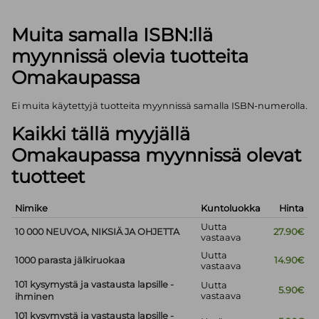
Muita samalla ISBN:llä
myynnissä olevia tuotteita
Omakaupassa
Ei muita käytettyjä tuotteita myynnissä samalla ISBN-numerolla.
Kaikki tällä myyjällä
Omakaupassa myynnissä olevat
tuotteet
Nimike
Kuntoluokka
Hinta
Uutta
10 000 NEUVOA, NIKSIÄ JA OHJETTA
27.90€
vastaava
Uutta
1000 parasta jälkiruokaa
14.90€
vastaava
101 kysymystä ja vastausta lapsille -
Uutta
5.90€
vastaava
ihminen
101 kysymystä ja vastausta lapsille -