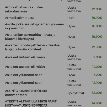
vastaava
Armolahjat seurakuntaa
Uutta
19.00€
vastaava
rakentamassa
Armosi soi minussa
Uusi
19.90€
Asioita jotka saavat sydämen lyömään
Hyvä
10.00€
nopeammin
Askartelijan aarrearkku - kivaa ja
Hyvä
19.90€
kätevää kierrätystä
Askartelun pikkujättiläinen. Tee itse
Hyvä
19.90€
lahjat ja kodin koristeet
Uutta
Askeleet uuteen elämään
12.00€
vastaava
Uutta
Askeleet uuteen elämään
12.00€
vastaava
Askeleet yliluonnolliseen
Hyvä
13.20€
Uutta
Askeleet yliluonnolliseen
15.90€
vastaava
ASUNTO-OSAKEYHTIÖLAKI
Tyydyttävä
35.00€
kommentaari
ATEISTIT ALTTARILLA MIKSI PAPIT
Uutta
14.90€
vastaava
KIISTÄVÄT USKONOPPEJA?