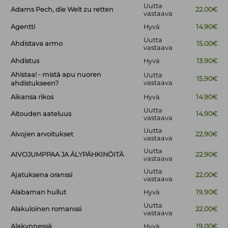
Uutta
Adams Pech, die Welt zu retten
22.00€
vastaava
Agentti
Hyvä
14.90€
Uutta
Ahdistava armo
15.00€
vastaava
Ahdistus
Hyvä
13.90€
Ahistaa! - mistä apu nuoren
Uutta
15.90€
vastaava
ahdistukseen?
Aikansa rikos
Hyvä
14.90€
Uutta
Aitouden aateluus
14.90€
vastaava
Uutta
Aivojen arvoitukset
22.90€
vastaava
Uutta
AIVOJUMPPAA JA ÄLYPÄHKINÖITÄ
22.90€
vastaava
Uutta
Ajatuksena oranssi
22.00€
vastaava
Alabaman hullut
Hyvä
19.90€
Uutta
Alakuloinen romanssi
22.00€
vastaava
Alakynnessä
Hyvä
19.00€