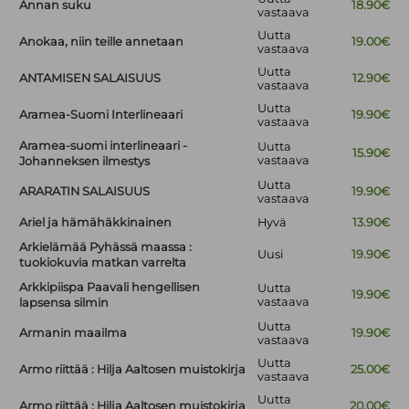
Annan suku
18.90€
vastaava
Uutta
Anokaa, niin teille annetaan
19.00€
vastaava
Uutta
ANTAMISEN SALAISUUS
12.90€
vastaava
Uutta
Aramea-Suomi Interlineaari
19.90€
vastaava
Aramea-suomi interlineaari -
Uutta
15.90€
vastaava
Johanneksen ilmestys
Uutta
ARARATIN SALAISUUS
19.90€
vastaava
Ariel ja hämähäkkinainen
Hyvä
13.90€
Arkielämää Pyhässä maassa :
Uusi
19.90€
tuokiokuvia matkan varrelta
Arkkipiispa Paavali hengellisen
Uutta
19.90€
vastaava
lapsensa silmin
Uutta
Armanin maailma
19.90€
vastaava
Uutta
Armo riittää : Hilja Aaltosen muistokirja
25.00€
vastaava
Uutta
Armo riittää : Hilja Aaltosen muistokirja
20.00€