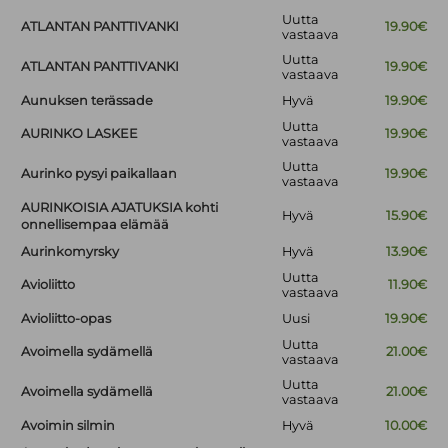
Uutta
ATLANTAN PANTTIVANKI
19.90€
vastaava
Uutta
ATLANTAN PANTTIVANKI
19.90€
vastaava
Aunuksen terässade
Hyvä
19.90€
Uutta
AURINKO LASKEE
19.90€
vastaava
Uutta
Aurinko pysyi paikallaan
19.90€
vastaava
AURINKOISIA AJATUKSIA kohti
Hyvä
15.90€
onnellisempaa elämää
Aurinkomyrsky
Hyvä
13.90€
Uutta
Avioliitto
11.90€
vastaava
Avioliitto-opas
Uusi
19.90€
Uutta
Avoimella sydämellä
21.00€
vastaava
Uutta
Avoimella sydämellä
21.00€
vastaava
Avoimin silmin
Hyvä
10.00€