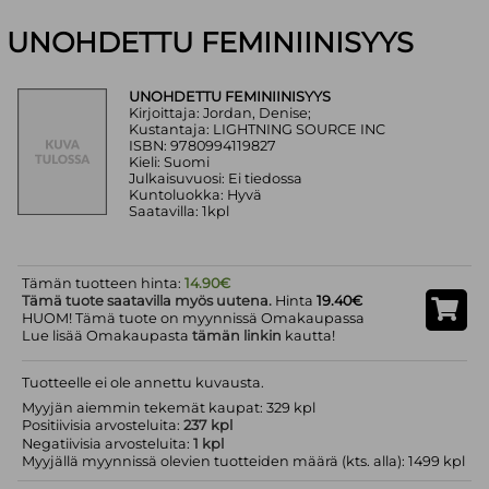
UNOHDETTU FEMINIINISYYS
UNOHDETTU FEMINIINISYYS
Kirjoittaja: Jordan, Denise;
Kustantaja: LIGHTNING SOURCE INC
ISBN: 9780994119827
Kieli: Suomi
Julkaisuvuosi: Ei tiedossa
Kuntoluokka: Hyvä
Saatavilla: 1kpl
Tämän tuotteen hinta:
14.90€
Tämä tuote saatavilla myös uutena.
Hinta
19.40€
HUOM! Tämä tuote on myynnissä Omakaupassa
Lue lisää Omakaupasta
tämän linkin
kautta!
Tuotteelle ei ole annettu kuvausta.
Myyjän aiemmin tekemät kaupat: 329 kpl
Positiivisia arvosteluita:
237 kpl
Negatiivisia arvosteluita:
1 kpl
Myyjällä myynnissä olevien tuotteiden määrä (kts. alla): 1499 kpl