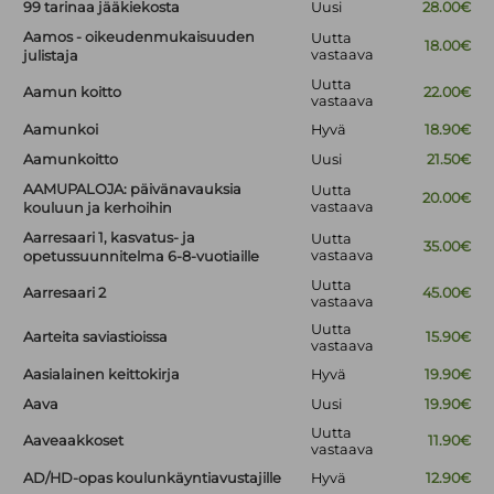
99 tarinaa jääkiekosta
Uusi
28.00€
Aamos - oikeudenmukaisuuden
Uutta
18.00€
vastaava
julistaja
Uutta
Aamun koitto
22.00€
vastaava
Aamunkoi
Hyvä
18.90€
Aamunkoitto
Uusi
21.50€
AAMUPALOJA: päivänavauksia
Uutta
20.00€
vastaava
kouluun ja kerhoihin
Aarresaari 1, kasvatus- ja
Uutta
35.00€
vastaava
opetussuunnitelma 6-8-vuotiaille
Uutta
Aarresaari 2
45.00€
vastaava
Uutta
Aarteita saviastioissa
15.90€
vastaava
Aasialainen keittokirja
Hyvä
19.90€
Aava
Uusi
19.90€
Uutta
Aaveaakkoset
11.90€
vastaava
AD/HD-opas koulunkäyntiavustajille
Hyvä
12.90€