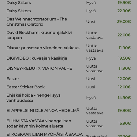
Daisy Sisters
Hyvä
19.90€
Daisy Sisters
Hyvä
22.90€
Das Weihnachtoratorium - The
Uusi
39.00€
Christmas Oratorio
David Beckham: kruununjalokivi
Uutta
22.00€
vastaava
kaupan
Uutta
Diana : prinsessan viimeinen rakkaus
11.90€
vastaava
DIGIVIDEO : kuvaajan käsikirja
Hyvä
19.50€
Uutta
DISNEY-KEIJUT 7: VIATON VALHE
11.90€
vastaava
Easter
Uusi
12.00€
Easter Sticker Book
Uusi
12.00€
Ehjäksi hoida - hengellisyys
Hyvä
14.90€
vanhuudessa
Uutta
EI APPELSIINI OLE AINOA HEDELMÄ
19.90€
vastaava
EI IHMISTÄ VASTAAN hengellisen
Uutta
15.90€
vastaava
sodankäynnin kolme aluetta
EI KOSKAAN LIIAN MYÖHÄISTÄ SAADA
Tyydyttävä
13.20€