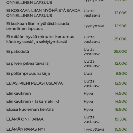
ONNELLINEN LAPSUUS
EI KOSKAAN LIIAN MYÖHÄISTÄ SAADA
Uutta
12.00€
vastaava
ONNELLINEN LAPSUUS
Ei koskaan liian myöhäistä saada
Tyydyttävä
12.90€
onnellinen lapsuus
Ei mitään hyvää minulle : kertomus
Uutta
25.00€
vastaava
kärsimyksestä ja selviytymisestä
Uutta
Ei pakotietä
25.00€
vastaava
Uutta
Ei pilven pilveä taivalla
12.00€
vastaava
Ei pöllömpi puuhakirja
Uusi
9.90€
Uutta
ELIAS, PIENI PELASTUSLAIVA
12.90€
vastaava
Elinkautinen
Hyvä
14.90€
Elinkautinen - Takamäki 1-3
Hyvä
14.90€
Elossa kuoleman kentillä
Hyvä
18.90€
Uutta
ELÄMÄ ON IHANAA
19.50€
vastaava
ELÄMÄN PARAS NYT
Tyydyttävä
15.90€