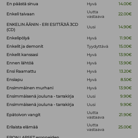
En päästä sinua
Hyvä
14.00€
Uutta
Enkeli taivaan
22.00€
vastaava
ENKELIN ÄÄNIN - ERI ESITTÄJIÄ 3CD
Uusi
14.90€
(CD)
Enkelipölyä
Hyvä
11.90€
Enkelit ja demonit
Tyydyttävä
15.00€
Enkelit kanssasi
Hyvä
13.90€
Ennen lähtöä
Hyvä
13.90€
Ensi Raamattu
Hyvä
13.20€
Ensiapu
Hyvä
8.50€
Ensimmäinen murhani
Hyvä
13.90€
Ensimmäisenä jouluna - tarrakirja
Uusi
9.90€
Ensimmäisenä jouluna - tarrakirja
Uusi
9.90€
Uutta
Epätoivon vangit
21.90€
vastaava
Uutta
Erilaista elämää
25.00€
vastaava
ERON LAPSET eronneiden