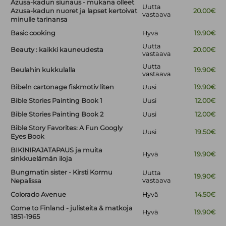
Azusa-kadun siunaus - mukana olleet
Uutta
Azusa-kadun nuoret ja lapset kertoivat
20.00€
vastaava
minulle tarinansa
Basic cooking
Hyvä
19.90€
Uutta
Beauty : kaikki kauneudesta
20.00€
vastaava
Uutta
Beulahin kukkulalla
19.90€
vastaava
Bibeln cartonage fiskmotiv liten
Uusi
19.90€
Bible Stories Painting Book 1
Uusi
12.00€
Bible Stories Painting Book 2
Uusi
12.00€
Bible Story Favorites: A Fun Googly
Uusi
19.50€
Eyes Book
BIKINIRAJATAPAUS ja muita
Hyvä
19.90€
sinkkuelämän iloja
Bungmatin sister - Kirsti Kormu
Uutta
19.90€
vastaava
Nepalissa
Colorado Avenue
Hyvä
14.50€
Come to Finland - julisteita & matkoja
Hyvä
19.90€
1851-1965