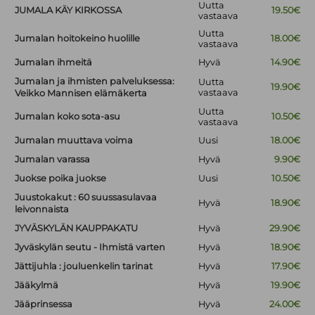
Uutta
JUMALA KÄY KIRKOSSA
19.50€
vastaava
Uutta
Jumalan hoitokeino huolille
18.00€
vastaava
Jumalan ihmeitä
Hyvä
14.90€
Jumalan ja ihmisten palveluksessa:
Uutta
19.90€
vastaava
Veikko Mannisen elämäkerta
Uutta
Jumalan koko sota-asu
10.50€
vastaava
Jumalan muuttava voima
Uusi
18.00€
Jumalan varassa
Hyvä
9.90€
Juokse poika juokse
Uusi
10.50€
Juustokakut : 60 suussasulavaa
Hyvä
18.90€
leivonnaista
JYVÄSKYLÄN KAUPPAKATU
Hyvä
29.90€
Jyväskylän seutu - Ihmistä varten
Hyvä
18.90€
Jättijuhla : jouluenkelin tarinat
Hyvä
17.90€
Jääkylmä
Hyvä
19.90€
Jääprinsessa
Hyvä
24.00€