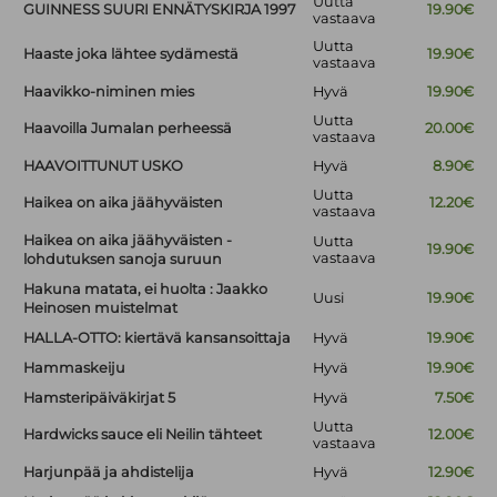
Uutta
GUINNESS SUURI ENNÄTYSKIRJA 1997
19.90€
vastaava
Uutta
Haaste joka lähtee sydämestä
19.90€
vastaava
Haavikko-niminen mies
Hyvä
19.90€
Uutta
Haavoilla Jumalan perheessä
20.00€
vastaava
HAAVOITTUNUT USKO
Hyvä
8.90€
Uutta
Haikea on aika jäähyväisten
12.20€
vastaava
Haikea on aika jäähyväisten -
Uutta
19.90€
vastaava
lohdutuksen sanoja suruun
Hakuna matata, ei huolta : Jaakko
Uusi
19.90€
Heinosen muistelmat
HALLA-OTTO: kiertävä kansansoittaja
Hyvä
19.90€
Hammaskeiju
Hyvä
19.90€
Hamsteripäiväkirjat 5
Hyvä
7.50€
Uutta
Hardwicks sauce eli Neilin tähteet
12.00€
vastaava
Harjunpää ja ahdistelija
Hyvä
12.90€