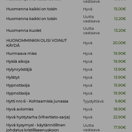
vastaava
Huomenna kaikki on toisin
Hyvä
15.00€
Uutta
Huomenna kaikki on toisin
12.20€
vastaava
Uutta
Huomenna kuolet
13.20€
vastaava
HUONOMMINKIN OLISI VOINUT
Hyvä
20.00€
KÄYDÄ
Hurmaava mies
Hyvä
19.90€
Hyisiä aikoja
Hyvä
19.90€
Hylynryöstäjä
Hyvä
13.90€
Hylätyt
Hyvä
13.90€
Hypnotisoija
Hyvä
15.90€
Hypnotisoija
Hyvä
19.90€
Hytti nro 6 - Kohtaamisia junassa
Tyydyttävä
9.80€
Hyvä aviomies
Hyvä
18.90€
Hyvä hyötytarha (Vihertieto-sarja)
Hyvä
22.90€
Hyvä kysymys! - käytännöllinen
Uutta
17.90€
vastaava
johdatus kristilliseenuskoon