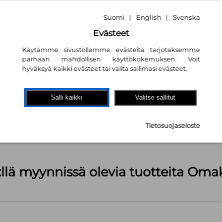
Suomi
English
Svenska
|
|
Evästeet
Käytämme sivustollamme evästeitä tarjotaksemme
parhaan mahdollisen käyttökokemuksen. Voit
hyväksyä kaikki evästeet tai valita sallimasi evästeet.
akaupassa
autta!
Salli kaikki
Valitse sallitut
kpl
Tietosuojaseloste
äärä (kts. alla): 1499 kpl
:llä myynnissä olevia tuotteita Om