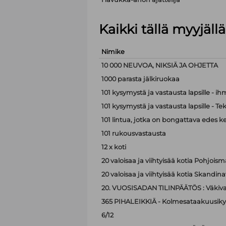
Kaikki tällä myyjäl
Nimike
10 000 NEUVOA, NIKSIÄ JA OHJETTA
1000 parasta jälkiruokaa
101 kysymystä ja vastausta lapsille - i
101 kysymystä ja vastausta lapsille - Te
101 lintua, jotka on bongattava edes k
101 rukousvastausta
12 x koti
20 valoisaa ja viihtyisää kotia Pohjoism
20 valoisaa ja viihtyisää kotia Skandina
20. VUOSISADAN TILINPÄÄTÖS : Väkiva
365 PIHALEIKKIÄ - Kolmesataakuusiky
6/12