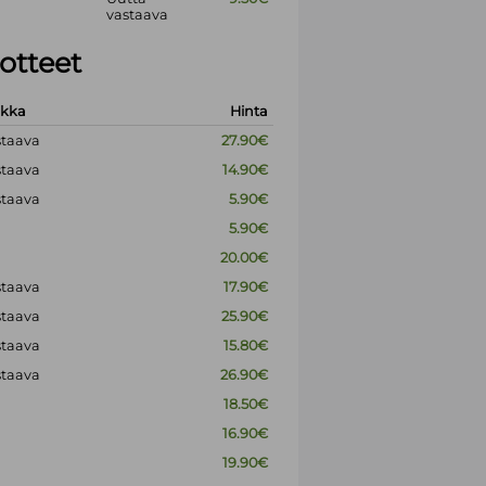
vastaava
otteet
okka
Hinta
staava
27.90€
staava
14.90€
staava
5.90€
5.90€
20.00€
staava
17.90€
staava
25.90€
staava
15.80€
staava
26.90€
18.50€
16.90€
19.90€