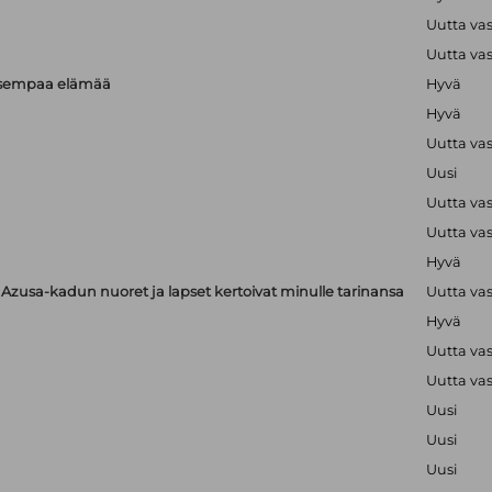
Uutta va
Uutta va
isempaa elämää
Hyvä
Hyvä
Uutta va
Uusi
Uutta va
Uutta va
Hyvä
zusa-kadun nuoret ja lapset kertoivat minulle tarinansa
Uutta va
Hyvä
Uutta va
Uutta va
Uusi
Uusi
Uusi