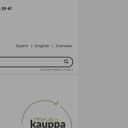
 59 €!
Suomi
English
Svenska
|
|
Tarkennettu haku