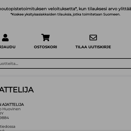
noutopistetoimituksen veloituksetta*, kun tilauksesi arvo ylittää
*Koskee yksityisasiakkaiden tilauksia, jotka toimitetaan Suomeen.
IRJAUDU
OSTOSKORI
TILAA UUTISKIRJE
TTELIJA
AJATTELIJA
kko Huovinen
OY
59884
 tiedossa
yvä