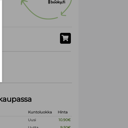
akaupassa
Kuntoluokka
Hinta
Uusi
10.90€
Uutta
9.50€