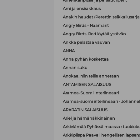
Amerikanpitsiä ja parsitut liperit
Ami ja ensirakkaus
Anakin haudat (Perettin seikkailusarja 
Angry Birds - Naamarit
Angry Birds. Red löytää ystävän
Ankka pelastaa vauvan
ANNA
Anna pyhän koskettaa
Annan suku
Anokaa, niin teille annetaan
ANTAMISEN SALAISUUS
Aramea-Suomi Interlineaari
Aramea-suomi interlineaari - Johanne
ARARATIN SALAISUUS
Ariel ja hämähäkkinainen
Arkielämää Pyhässä maassa : tuokioku
Arkkipiispa Paavali hengellisen lapsen