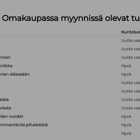
lä Omakaupassa myynnissä olevat tu
Kuntolu
Uutta va
Uutta va
hminen
Uutta va
kniikka
Hyvä
erran eläessään
Hyvä
Uutta va
Uutta va
aista
Uutta va
viasta
Uutta va
llan vuodet
Hyvä
mmentäviisi pihaleikkiä
Hyvä
Hyvä