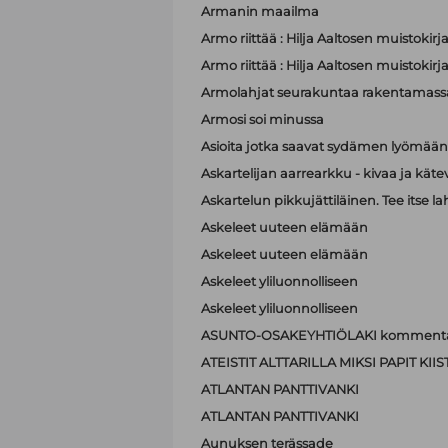
Armanin maailma
Armo riittää : Hilja Aaltosen muistokirj
Armo riittää : Hilja Aaltosen muistokirj
Armolahjat seurakuntaa rakentamass
Armosi soi minussa
Asioita jotka saavat sydämen lyömä
Askartelijan aarrearkku - kivaa ja käte
Askartelun pikkujättiläinen. Tee itse la
Askeleet uuteen elämään
Askeleet uuteen elämään
Askeleet yliluonnolliseen
Askeleet yliluonnolliseen
ASUNTO-OSAKEYHTIÖLAKI kommenta
ATEISTIT ALTTARILLA MIKSI PAPIT K
ATLANTAN PANTTIVANKI
ATLANTAN PANTTIVANKI
Aunuksen terässade