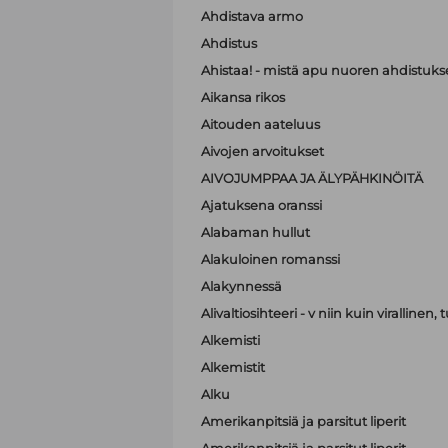
Ahdistava armo
Ahdistus
Ahistaa! - mistä apu nuoren ahdistuk
Aikansa rikos
Aitouden aateluus
Aivojen arvoitukset
AIVOJUMPPAA JA ÄLYPÄHKINÖITÄ
Ajatuksena oranssi
Alabaman hullut
Alakuloinen romanssi
Alakynnessä
Alivaltiosihteeri - v niin kuin virallinen
Alkemisti
Alkemistit
Alku
Amerikanpitsiä ja parsitut liperit