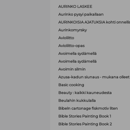
AURINKO LASKEE
Aurinko pysyi paikallaan
AURINKOISIA AJATUKSIA kohti onnell
Aurinkomyrsky
Avioliitto
Avioliitto-opas
Avoimella sydämellä
Avoimella sydämellä
Avoimin silmin
Azusa-kadun siunaus - mukana olleet A
Basic cooking
Beauty : kaikki kauneudesta
Beulahin kukkulalla
Bibeln cartonage fiskmotiv liten
Bible Stories Painting Book 1
Bible Stories Painting Book 2