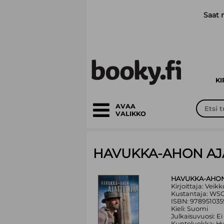
Siirry pääsisältöön
Saat 
K
AVAA
VALIKKO
HAVUKKA-AHON AJA
HAVUKKA-AHON 
Kirjoittaja: Vei
Kustantaja: WS
ISBN: 97895103
Kieli: Suomi
Julkaisuvuosi: Ei
Kuntoluokka: H