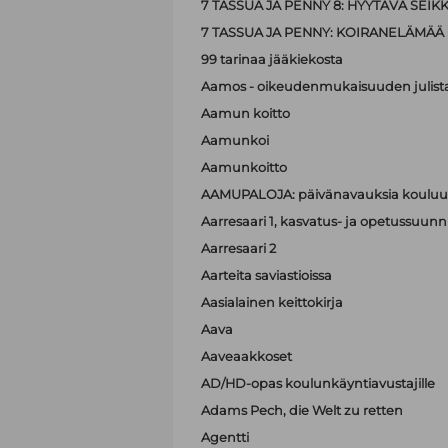
7 TASSUA JA PENNY 8: HYYTÄVÄ SEIK
7 TASSUA JA PENNY: KOIRANELÄMÄÄ
99 tarinaa jääkiekosta
Aamos - oikeudenmukaisuuden julist
Aamun koitto
Aamunkoi
Aamunkoitto
AAMUPALOJA: päivänavauksia kouluun
Aarresaari 1, kasvatus- ja opetussuunni
Aarresaari 2
Aarteita saviastioissa
Aasialainen keittokirja
Aava
Aaveaakkoset
AD/HD-opas koulunkäyntiavustajille
Adams Pech, die Welt zu retten
Agentti