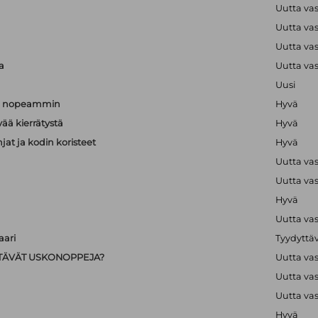
Uutta va
a
Uutta va
a
Uutta va
a
Uutta va
Uusi
än nopeammin
Hyvä
vää kierrätystä
Hyvä
hjat ja kodin koristeet
Hyvä
Uutta va
Uutta va
Hyvä
Uutta va
ari
Tyydyttä
IISTÄVÄT USKONOPPEJA?
Uutta va
Uutta va
Uutta va
Hyvä