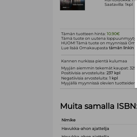
Saatavilla: 1kpl
Tämän tuotteen hinta:
10.90€
Tämä tuote on uutena loppuunmyyty.
HUOM! Tämä tuote on myynnissä Om
Lue lisää Omakaupasta
tämän linkin
k
Kannen nurkissa pientä kulumaa
Myyjän aiemmin tekemät kaupat: 329 
Positiivisia arvosteluita:
237 kpl
Negatiivisia arvosteluita:
1 kpl
Myyjällä myynnissä olevien tuotteiden m
Muita samalla ISBN
Nimike
Havukka-ahon ajattelija
Havukka-ahon ajattelija