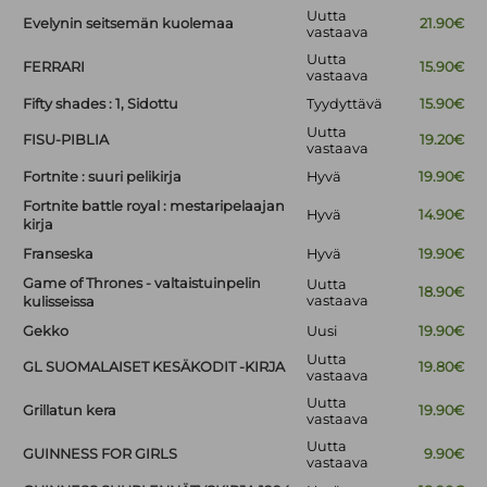
Uutta
Evelynin seitsemän kuolemaa
21.90€
vastaava
Uutta
FERRARI
15.90€
vastaava
Fifty shades : 1, Sidottu
Tyydyttävä
15.90€
Uutta
FISU-PIBLIA
19.20€
vastaava
Fortnite : suuri pelikirja
Hyvä
19.90€
Fortnite battle royal : mestaripelaajan
Hyvä
14.90€
kirja
Franseska
Hyvä
19.90€
Game of Thrones - valtaistuinpelin
Uutta
18.90€
vastaava
kulisseissa
Gekko
Uusi
19.90€
Uutta
GL SUOMALAISET KESÄKODIT -KIRJA
19.80€
vastaava
Uutta
Grillatun kera
19.90€
vastaava
Uutta
GUINNESS FOR GIRLS
9.90€
vastaava