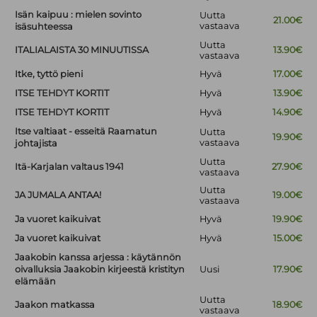
Isän kaipuu : mielen sovinto
Uutta
21.00€
vastaava
isäsuhteessa
Uutta
ITALIALAISTA 30 MINUUTISSA
13.90€
vastaava
Itke, tyttö pieni
Hyvä
17.00€
ITSE TEHDYT KORTIT
Hyvä
13.90€
ITSE TEHDYT KORTIT
Hyvä
14.90€
Itse valtiaat - esseitä Raamatun
Uutta
19.90€
vastaava
johtajista
Uutta
Itä-Karjalan valtaus 1941
27.90€
vastaava
Uutta
JA JUMALA ANTAA!
19.00€
vastaava
Ja vuoret kaikuivat
Hyvä
19.90€
Ja vuoret kaikuivat
Hyvä
15.00€
Jaakobin kanssa arjessa : käytännön
oivalluksia Jaakobin kirjeestä kristityn
Uusi
17.90€
elämään
Uutta
Jaakon matkassa
18.90€
vastaava