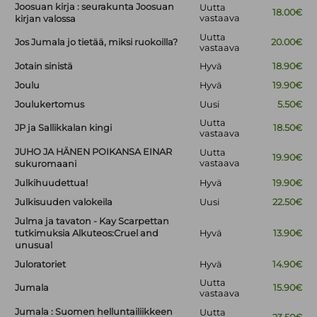
Joosuan kirja : seurakunta Joosuan
Uutta
18.00€
vastaava
kirjan valossa
Uutta
Jos Jumala jo tietää, miksi ruokoilla?
20.00€
vastaava
Jotain sinistä
Hyvä
18.90€
Joulu
Hyvä
19.90€
Joulukertomus
Uusi
5.50€
Uutta
JP ja Sallikkalan kingi
18.50€
vastaava
JUHO JA HÄNEN POIKANSA EINAR
Uutta
19.90€
vastaava
sukuromaani
Julkihuudettua!
Hyvä
19.90€
Julkisuuden valokeila
Uusi
22.50€
Julma ja tavaton - Kay Scarpettan
tutkimuksia Alkuteos:Cruel and
Hyvä
13.90€
unusual
Juloratoriet
Hyvä
14.90€
Uutta
Jumala
15.90€
vastaava
Jumala : Suomen helluntailiikkeen
Uutta