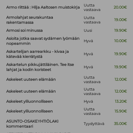
Uutta
Armo riittää : Hilja Aaltosen muistokirja
20.00€
vastaava
Armolahjat seurakuntaa
Uutta
19.00€
vastaava
rakentamassa
Armosi soi minussa
Uusi
19.90€
Asioita jotka saavat sydämen lyömään
Hyvä
10.00€
nopeammin
Askartelijan aarrearkku - kivaa ja
Hyvä
19.90€
kätevää kierrätystä
Askartelun pikkujättiläinen. Tee itse
Hyvä
19.90€
lahjat ja kodin koristeet
Uutta
Askeleet uuteen elämään
12.00€
vastaava
Uutta
Askeleet uuteen elämään
12.00€
vastaava
Askeleet yliluonnolliseen
Hyvä
13.20€
Uutta
Askeleet yliluonnolliseen
15.90€
vastaava
ASUNTO-OSAKEYHTIÖLAKI
Tyydyttävä
35.00€
kommentaari