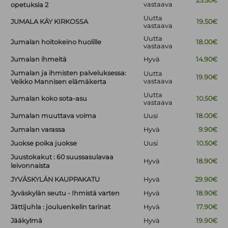
23.50€
vastaava
opetuksia 2
Uutta
JUMALA KÄY KIRKOSSA
19.50€
vastaava
Uutta
Jumalan hoitokeino huolille
18.00€
vastaava
Jumalan ihmeitä
Hyvä
14.90€
Jumalan ja ihmisten palveluksessa:
Uutta
19.90€
vastaava
Veikko Mannisen elämäkerta
Uutta
Jumalan koko sota-asu
10.50€
vastaava
Jumalan muuttava voima
Uusi
18.00€
Jumalan varassa
Hyvä
9.90€
Juokse poika juokse
Uusi
10.50€
Juustokakut : 60 suussasulavaa
Hyvä
18.90€
leivonnaista
JYVÄSKYLÄN KAUPPAKATU
Hyvä
29.90€
Jyväskylän seutu - Ihmistä varten
Hyvä
18.90€
Jättijuhla : jouluenkelin tarinat
Hyvä
17.90€
Jääkylmä
Hyvä
19.90€