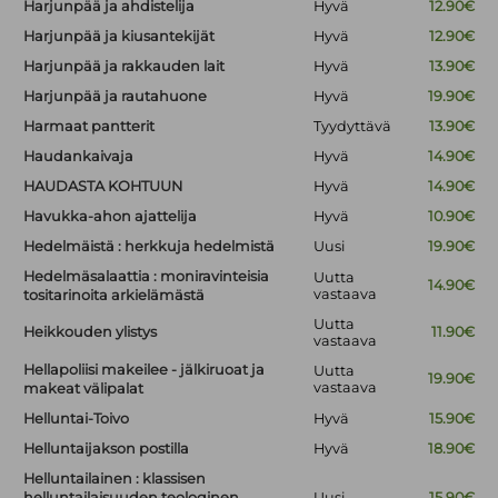
Harjunpää ja ahdistelija
Hyvä
12.90€
Harjunpää ja kiusantekijät
Hyvä
12.90€
Harjunpää ja rakkauden lait
Hyvä
13.90€
Harjunpää ja rautahuone
Hyvä
19.90€
Harmaat pantterit
Tyydyttävä
13.90€
Haudankaivaja
Hyvä
14.90€
HAUDASTA KOHTUUN
Hyvä
14.90€
Havukka-ahon ajattelija
Hyvä
10.90€
Hedelmäistä : herkkuja hedelmistä
Uusi
19.90€
Hedelmäsalaattia : moniravinteisia
Uutta
14.90€
vastaava
tositarinoita arkielämästä
Uutta
Heikkouden ylistys
11.90€
vastaava
Hellapoliisi makeilee - jälkiruoat ja
Uutta
19.90€
vastaava
makeat välipalat
Helluntai-Toivo
Hyvä
15.90€
Helluntaijakson postilla
Hyvä
18.90€
Helluntailainen : klassisen
helluntailaisuuden teologinen
Uusi
15.90€