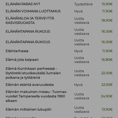
ELÄMÄN PARAS NYT
Tyydyttävä
15.90€
ELÄMÄN VOIMANA LUOTTAMUS
Hyvä
11.90€
ELÄMÄNILOA JA TERVEYTTÄ
Uutta
18.90€
vastaava
KASVISRUOASTA
Uutta
ELÄMÄNTAPANA RUKOUS
16.00€
vastaava
Uutta
ELÄMÄNTAPANA RUKOUS
16.00€
vastaava
Eläintarhassa
Hyvä
11.90€
Uutta
Elämä jota kaipaan
16.80€
vastaava
Elämä Kuninkaan perheessä -
Uutta
löytöretki etuoikeuksiisi Jumalan
22.00€
vastaava
poikana ja tyttärenä
Elämän etsintä avaruudesta
Hyvä
22.50€
Elämän makuinen messu : Tuomas-
Uutta
vuodet Tampereella vuodesta 1990
24.90€
vastaava
alkaen
Uutta
Elämän mittainen lukupiiri
13.90€
vastaava