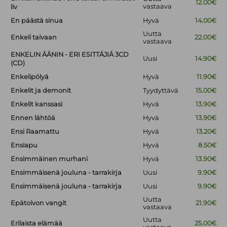
12.00€
vastaava
liv
En päästä sinua
Hyvä
14.00€
Uutta
Enkeli taivaan
22.00€
vastaava
ENKELIN ÄÄNIN - ERI ESITTÄJIÄ 3CD
Uusi
14.90€
(CD)
Enkelipölyä
Hyvä
11.90€
Enkelit ja demonit
Tyydyttävä
15.00€
Enkelit kanssasi
Hyvä
13.90€
Ennen lähtöä
Hyvä
13.90€
Ensi Raamattu
Hyvä
13.20€
Ensiapu
Hyvä
8.50€
Ensimmäinen murhani
Hyvä
13.90€
Ensimmäisenä jouluna - tarrakirja
Uusi
9.90€
Ensimmäisenä jouluna - tarrakirja
Uusi
9.90€
Uutta
Epätoivon vangit
21.90€
vastaava
Uutta
Erilaista elämää
25.00€