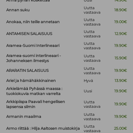
Anna pyhän koskettaa
Uusi
14.90€
Uutta
Annan suku
18.90€
vastaava
Uutta
Anokaa, niin teille annetaan
19.00€
vastaava
Uutta
ANTAMISEN SALAISUUS
12.90€
vastaava
Uutta
Aramea-Suomi Interlineaari
19.90€
vastaava
Aramea-suomi interlineaari -
Uutta
15.90€
vastaava
Johanneksen ilmestys
Uutta
ARARATIN SALAISUUS
19.90€
vastaava
Ariel ja hämähäkkinainen
Hyvä
13.90€
Arkielämää Pyhässä maassa :
Uusi
19.90€
tuokiokuvia matkan varrelta
Arkkipiispa Paavali hengellisen
Uutta
19.90€
vastaava
lapsensa silmin
Uutta
Armanin maailma
19.90€
vastaava
Uutta
Armo riittää : Hilja Aaltosen muistokirja
25.00€
vastaava