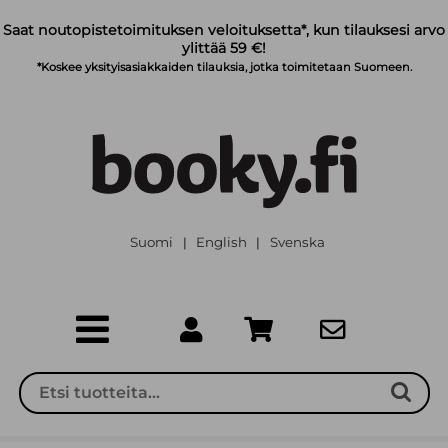
Siirry pääsisältöön
Saat noutopistetoimituksen veloituksetta*, kun tilauksesi arvo
ylittää 59 €!
*Koskee yksityisasiakkaiden tilauksia, jotka toimitetaan Suomeen.
Suomi
English
Svenska
|
|