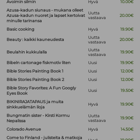
Avoimin silmin
Hyvä
10.00€
Azusa-kadun siunaus - mukana olleet
Uutta
Azusa-kadun nuoret ja lapset kertoivat
20.00€
vastaava
minulle tarinansa
Basic cooking
Hyvä
19.90€
Uutta
Beauty : kaikki kauneudesta
20.00€
vastaava
Uutta
Beulahin kukkulalla
19.90€
vastaava
Bibeln cartonage fiskmotiv liten
Uusi
19.90€
Bible Stories Painting Book 1
Uusi
12.00€
Bible Stories Painting Book 2
Uusi
12.00€
Bible Story Favorites: A Fun Googly
Uusi
19.50€
Eyes Book
BIKINIRAJATAPAUS ja muita
Hyvä
19.90€
sinkkuelämän iloja
Bungmatin sister - Kirsti Kormu
Uutta
19.90€
vastaava
Nepalissa
Colorado Avenue
Hyvä
14.50€
Come to Finland - julisteita & matkoja