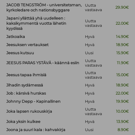
JACOB TENGSTRÖM - universitetsman,
Uutta
29.90€
vastaava
kyrkoledare och nationsbyggare
Japani yllättää yhä uudelleen :
Uutta
kaksikymmentä vuotta lähetin
22.00€
vastaava
kyydissä
Jatkoaika
Hyvä
14.90€
Jeesuksen vertaukset
Hyvä
18.90€
Jeesus kutsuu
Uusi
15.90€
Uutta
JEESUS PARAS YSTÄVÄ - käännä esiin
11.90€
vastaava
Uutta
Jeesus tapaa ihmisiä
15.00€
vastaava
Jihadin sydämessä
Hyvä
18.90€
Job : kärsivä hurskas
Hyvä
22.00€
Johnny Depp - Kapinallinen
Hyvä
19.90€
Uutta
Joka lapsen rukouskirja
10.00€
vastaava
Joka yksin kulkee
Hyvä
13.90€
Joona ja suuri kala : kahvakirja
Uusi
8.90€