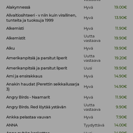
Alakynnessä
Hyvä
19.00€
Alivaltiosihteeri - v niin kuin virallinen,
Hyvä
13.90€
tunteita ja tuoksuja 1999
Alkemisti
Hyvä
11.90€
Uutta
Alkemistit
19.90€
vastaava
Alku
Hyvä
19.90€
Uutta
Amerikanpitsiä ja parsitut liperit
19.20€
vastaava
Amerikanpitsiä ja parsitut liperit
Uusi
19.90€
Ami ja ensirakkaus
Hyvä
14.90€
Anakin haudat (Perettin seikkailusarja
Hyvä
14.90€
3)
Angry Birds - Naamarit
Hyvä
11.90€
Uutta
Angry Birds. Red löytää ystävän
9.90€
vastaava
Ankka pelastaa vauvan
Hyvä
7.90€
ANNA
Tyydyttävä
14.00€