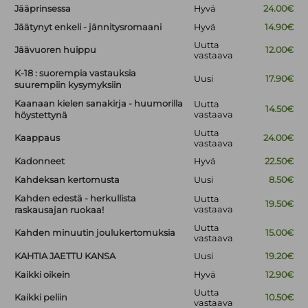
Jääprinsessa
Hyvä
24.00€
Jäätynyt enkeli - jännitysromaani
Hyvä
14.90€
Uutta
Jäävuoren huippu
12.00€
vastaava
K-18 : suorempia vastauksia
Uusi
17.90€
suurempiin kysymyksiin
Kaanaan kielen sanakirja - huumorilla
Uutta
14.50€
vastaava
höystettynä
Uutta
Kaappaus
24.00€
vastaava
Kadonneet
Hyvä
22.50€
Kahdeksan kertomusta
Uusi
8.50€
Kahden edestä - herkullista
Uutta
19.50€
vastaava
raskausajan ruokaa!
Uutta
Kahden minuutin joulukertomuksia
15.00€
vastaava
KAHTIA JAETTU KANSA
Uusi
19.20€
Kaikki oikein
Hyvä
12.90€
Uutta
Kaikki peliin
10.50€
vastaava