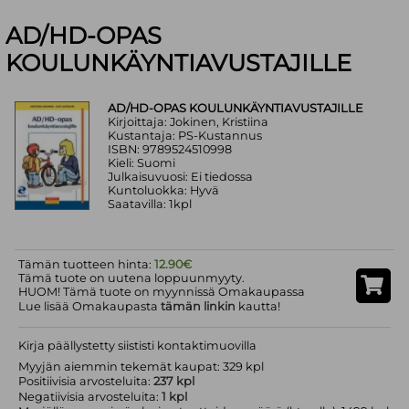
AD/HD-OPAS
KOULUNKÄYNTIAVUSTAJILLE
AD/HD-OPAS KOULUNKÄYNTIAVUSTAJILLE
Kirjoittaja: Jokinen, Kristiina
Kustantaja: PS-Kustannus
ISBN: 9789524510998
Kieli: Suomi
Julkaisuvuosi: Ei tiedossa
Kuntoluokka: Hyvä
Saatavilla: 1kpl
Tämän tuotteen hinta:
12.90€
Tämä tuote on uutena loppuunmyyty.
HUOM! Tämä tuote on myynnissä Omakaupassa
Lue lisää Omakaupasta
tämän linkin
kautta!
Kirja päällystetty siististi kontaktimuovilla
Myyjän aiemmin tekemät kaupat: 329 kpl
Positiivisia arvosteluita:
237 kpl
Negatiivisia arvosteluita:
1 kpl