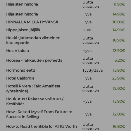
Uutta
Hiljaisten historia
11.90€
vastaava
Hiljaisten historia
Hyvä
14.90€
HINNALLA MILLÄ HYVÄNSÄ
Hyvä
10.00€
Hippajaisen jäljillä
Uusi
14.90€
Hokki : jatkosodan viimeinen
Uutta
10.90€
vastaava
kaukopartio
Holan takaa
Hyvä
13.90€
Uutta
Hoosea - rakkauden profeetta
13.20€
vastaava
Hormonidieetti
Tyydyttävä
15.90€
Hotel California
Hyvä
25.90€
Hotelli Riviera : Talo Amalfissa
Uutta
12.00€
vastaava
(yhteisnide)
Houkutus / Rakas velvollisuus /
Hyvä
15.90€
Kesähäät
How I Raised Myself From Failure to
Hyvä
12.00€
Success in Selling
Uutta
How to Read the Bible for All Its Worth
16.80€
vastaava