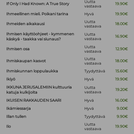
Uutta
If Only I Had Known: A True Story
19.90€
vastaava
Ihmeellinen mieli. Poikani tarina
Hyvä
19.90€
Uutta
Ihmeiden aikakausi
18.00€
vastaava
Ihmisen käyttöohjeet - kymmenen
Uutta
16.90€
vastaava
käskyä - taakka vai siunaus?
Uutta
Ihmisen osa
12.90€
vastaava
Uutta
Ihmiskaupan kasvot
18.00€
vastaava
Ihmiskunnan loppulaukka
Tyydyttävä
15.60€
Ikiyö
Hyvä
19.90€
IKKUNA JERUSALEMIIN kulttuuria
Uutta
19.20€
vastaava
katuja kulkijoita
IKUISEN RAKKAUDEN SAARI
Hyvä
16.00€
Ikämiessarja
Hyvä
9.00€
Illan tullen
Tyydyttävä
9.90€
Uutta
Ilo
19.90€
vastaava