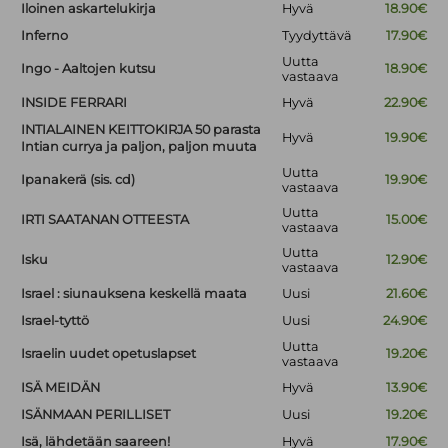
Iloinen askartelukirja
Hyvä
18.90€
Inferno
Tyydyttävä
17.90€
Uutta
Ingo - Aaltojen kutsu
18.90€
vastaava
INSIDE FERRARI
Hyvä
22.90€
INTIALAINEN KEITTOKIRJA 50 parasta
Hyvä
19.90€
Intian currya ja paljon, paljon muuta
Uutta
Ipanakerä (sis. cd)
19.90€
vastaava
Uutta
IRTI SAATANAN OTTEESTA
15.00€
vastaava
Uutta
Isku
12.90€
vastaava
Israel : siunauksena keskellä maata
Uusi
21.60€
Israel-tyttö
Uusi
24.90€
Uutta
Israelin uudet opetuslapset
19.20€
vastaava
ISÄ MEIDÄN
Hyvä
13.90€
ISÄNMAAN PERILLISET
Uusi
19.20€
Isä, lähdetään saareen!
Hyvä
17.90€