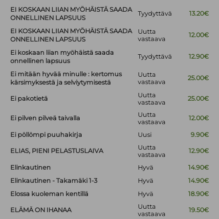
EI KOSKAAN LIIAN MYÖHÄISTÄ SAADA
Tyydyttävä
13.20€
ONNELLINEN LAPSUUS
EI KOSKAAN LIIAN MYÖHÄISTÄ SAADA
Uutta
12.00€
vastaava
ONNELLINEN LAPSUUS
Ei koskaan liian myöhäistä saada
Tyydyttävä
12.90€
onnellinen lapsuus
Ei mitään hyvää minulle : kertomus
Uutta
25.00€
vastaava
kärsimyksestä ja selviytymisestä
Uutta
Ei pakotietä
25.00€
vastaava
Uutta
Ei pilven pilveä taivalla
12.00€
vastaava
Ei pöllömpi puuhakirja
Uusi
9.90€
Uutta
ELIAS, PIENI PELASTUSLAIVA
12.90€
vastaava
Elinkautinen
Hyvä
14.90€
Elinkautinen - Takamäki 1-3
Hyvä
14.90€
Elossa kuoleman kentillä
Hyvä
18.90€
Uutta
ELÄMÄ ON IHANAA
19.50€
vastaava