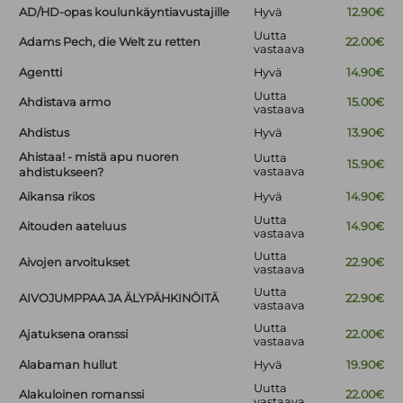
AD/HD-opas koulunkäyntiavustajille
Hyvä
12.90€
Uutta
Adams Pech, die Welt zu retten
22.00€
vastaava
Agentti
Hyvä
14.90€
Uutta
Ahdistava armo
15.00€
vastaava
Ahdistus
Hyvä
13.90€
Ahistaa! - mistä apu nuoren
Uutta
15.90€
vastaava
ahdistukseen?
Aikansa rikos
Hyvä
14.90€
Uutta
Aitouden aateluus
14.90€
vastaava
Uutta
Aivojen arvoitukset
22.90€
vastaava
Uutta
AIVOJUMPPAA JA ÄLYPÄHKINÖITÄ
22.90€
vastaava
Uutta
Ajatuksena oranssi
22.00€
vastaava
Alabaman hullut
Hyvä
19.90€
Uutta
Alakuloinen romanssi
22.00€
vastaava