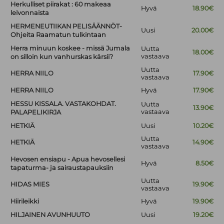
Herkulliset piirakat : 60 makeaa
Hyvä
18.90€
leivonnaista
HERMENEUTIIKAN PELISÄÄNNÖT-
Uusi
20.00€
Ohjeita Raamatun tulkintaan
Herra minuun koskee - missä Jumala
Uutta
18.00€
vastaava
on silloin kun vanhurskas kärsii?
Uutta
HERRA NIILO
17.90€
vastaava
HERRA NIILO
Hyvä
17.90€
HESSU KISSALA. VASTAKOHDAT.
Uutta
13.90€
vastaava
PALAPELIKIRJA
HETKIÄ
Uusi
10.20€
Uutta
HETKIÄ
14.90€
vastaava
Hevosen ensiapu - Apua hevosellesi
Hyvä
8.50€
tapaturma- ja sairaustapauksiin
Uutta
HIDAS MIES
19.90€
vastaava
Hiirileikki
Hyvä
19.90€
HILJAINEN AVUNHUUTO
Uusi
19.20€