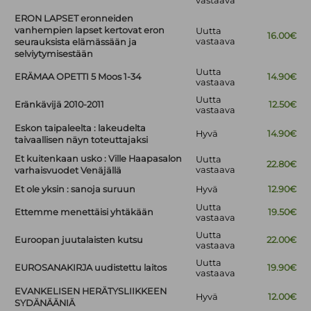
vastaava
ERON LAPSET eronneiden
vanhempien lapset kertovat eron
Uutta
16.00€
vastaava
seurauksista elämässään ja
selviytymisestään
Uutta
ERÄMAA OPETTI 5 Moos 1-34
14.90€
vastaava
Uutta
Eränkävijä 2010-2011
12.50€
vastaava
Eskon taipaleelta : lakeudelta
Hyvä
14.90€
taivaallisen näyn toteuttajaksi
Et kuitenkaan usko : Ville Haapasalon
Uutta
22.80€
vastaava
varhaisvuodet Venäjällä
Et ole yksin : sanoja suruun
Hyvä
12.90€
Uutta
Ettemme menettäisi yhtäkään
19.50€
vastaava
Uutta
Euroopan juutalaisten kutsu
22.00€
vastaava
Uutta
EUROSANAKIRJA uudistettu laitos
19.90€
vastaava
EVANKELISEN HERÄTYSLIIKKEEN
Hyvä
12.00€
SYDÄNÄÄNIÄ