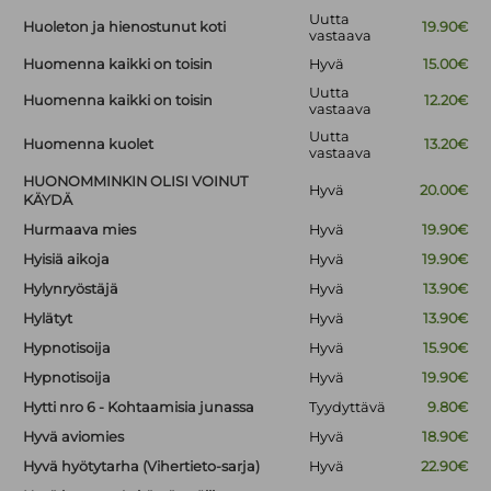
Uutta
Huoleton ja hienostunut koti
19.90€
vastaava
Huomenna kaikki on toisin
Hyvä
15.00€
Uutta
Huomenna kaikki on toisin
12.20€
vastaava
Uutta
Huomenna kuolet
13.20€
vastaava
HUONOMMINKIN OLISI VOINUT
Hyvä
20.00€
KÄYDÄ
Hurmaava mies
Hyvä
19.90€
Hyisiä aikoja
Hyvä
19.90€
Hylynryöstäjä
Hyvä
13.90€
Hylätyt
Hyvä
13.90€
Hypnotisoija
Hyvä
15.90€
Hypnotisoija
Hyvä
19.90€
Hytti nro 6 - Kohtaamisia junassa
Tyydyttävä
9.80€
Hyvä aviomies
Hyvä
18.90€
Hyvä hyötytarha (Vihertieto-sarja)
Hyvä
22.90€