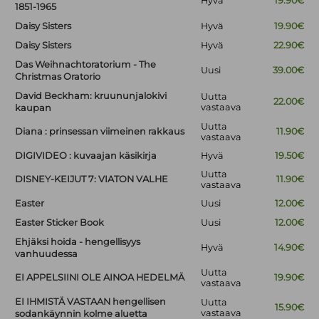
Hyvä
19.90€
1851-1965
Daisy Sisters
Hyvä
19.90€
Daisy Sisters
Hyvä
22.90€
Das Weihnachtoratorium - The
Uusi
39.00€
Christmas Oratorio
David Beckham: kruununjalokivi
Uutta
22.00€
vastaava
kaupan
Uutta
Diana : prinsessan viimeinen rakkaus
11.90€
vastaava
DIGIVIDEO : kuvaajan käsikirja
Hyvä
19.50€
Uutta
DISNEY-KEIJUT 7: VIATON VALHE
11.90€
vastaava
Easter
Uusi
12.00€
Easter Sticker Book
Uusi
12.00€
Ehjäksi hoida - hengellisyys
Hyvä
14.90€
vanhuudessa
Uutta
EI APPELSIINI OLE AINOA HEDELMÄ
19.90€
vastaava
EI IHMISTÄ VASTAAN hengellisen
Uutta
15.90€
vastaava
sodankäynnin kolme aluetta