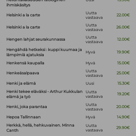
ihmiskäsitys
Uutta
Helsinki a la carte
22.00€
vastaava
Uutta
Helsinki a la carte
26.00€
vastaava
Uutta
Hengen lahjat seurakunnassa
12.00€
vastaava
Hengähdä hetkeksi : kuppi kuumaa ja
Hyvä
19.90€
lämpimiä ajatuksia
Henkensä kaupalla
Hyvä
15.00€
Uutta
Henkeäsalpaava
25.00€
vastaava
Henki ja elämä
Uusi
15.30€
Henki tekee eläväksi - Arthur Kukkulan
Uutta
19.20€
vastaava
elämä ja työ
Uutta
Henki, joka parantaa
20.00€
vastaava
Hepoa Tallinnaan
Hyvä
14.90€
Herkkä, hellä, hehkuvainen. Minna
Uutta
29.90€
vastaava
Canth