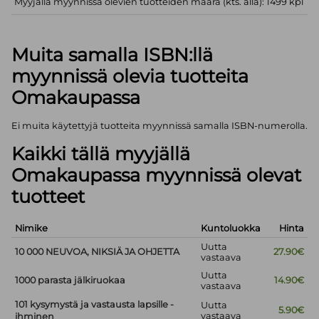
Myyjällä myynnissä olevien tuotteiden määrä (kts. alla): 1499 kpl
Muita samalla ISBN:llä
myynnissä olevia tuotteita
Omakaupassa
Ei muita käytettyjä tuotteita myynnissä samalla ISBN-numerolla.
Kaikki tällä myyjällä
Omakaupassa myynnissä olevat
tuotteet
Nimike
Kuntoluokka
Hinta
Uutta
10 000 NEUVOA, NIKSIÄ JA OHJETTA
27.90€
vastaava
Uutta
1000 parasta jälkiruokaa
14.90€
vastaava
101 kysymystä ja vastausta lapsille -
Uutta
5.90€
vastaava
ihminen