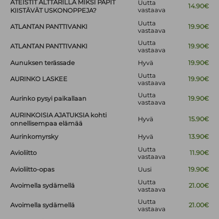
ATEISTIT ALTTARILLA MIKSI PAPIT
Uutta
14.90€
vastaava
KIISTÄVÄT USKONOPPEJA?
Uutta
ATLANTAN PANTTIVANKI
19.90€
vastaava
Uutta
ATLANTAN PANTTIVANKI
19.90€
vastaava
Aunuksen terässade
Hyvä
19.90€
Uutta
AURINKO LASKEE
19.90€
vastaava
Uutta
Aurinko pysyi paikallaan
19.90€
vastaava
AURINKOISIA AJATUKSIA kohti
Hyvä
15.90€
onnellisempaa elämää
Aurinkomyrsky
Hyvä
13.90€
Uutta
Avioliitto
11.90€
vastaava
Avioliitto-opas
Uusi
19.90€
Uutta
Avoimella sydämellä
21.00€
vastaava
Uutta
Avoimella sydämellä
21.00€
vastaava