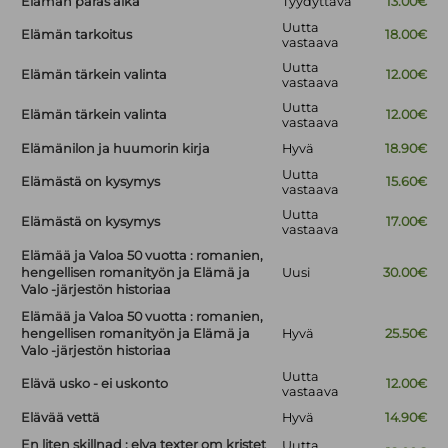
Elämän paras aika
Tyydyttävä
13.00€
Uutta
Elämän tarkoitus
18.00€
vastaava
Uutta
Elämän tärkein valinta
12.00€
vastaava
Uutta
Elämän tärkein valinta
12.00€
vastaava
Elämänilon ja huumorin kirja
Hyvä
18.90€
Uutta
Elämästä on kysymys
15.60€
vastaava
Uutta
Elämästä on kysymys
17.00€
vastaava
Elämää ja Valoa 50 vuotta : romanien,
hengellisen romanityön ja Elämä ja
Uusi
30.00€
Valo -järjestön historiaa
Elämää ja Valoa 50 vuotta : romanien,
hengellisen romanityön ja Elämä ja
Hyvä
25.50€
Valo -järjestön historiaa
Uutta
Elävä usko - ei uskonto
12.00€
vastaava
Elävää vettä
Hyvä
14.90€
En liten skillnad : elva texter om kristet
Uutta