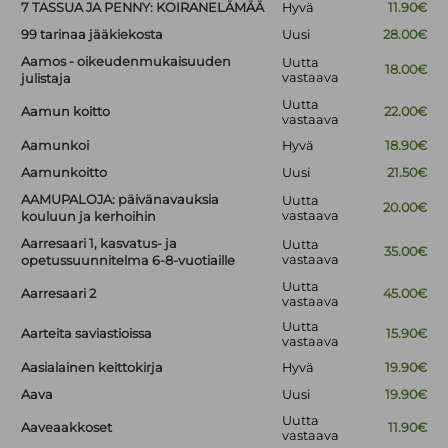
7 TASSUA JA PENNY: KOIRANELÄMÄÄ
Hyvä
11.90€
99 tarinaa jääkiekosta
Uusi
28.00€
Aamos - oikeudenmukaisuuden
Uutta
18.00€
vastaava
julistaja
Uutta
Aamun koitto
22.00€
vastaava
Aamunkoi
Hyvä
18.90€
Aamunkoitto
Uusi
21.50€
AAMUPALOJA: päivänavauksia
Uutta
20.00€
vastaava
kouluun ja kerhoihin
Aarresaari 1, kasvatus- ja
Uutta
35.00€
vastaava
opetussuunnitelma 6-8-vuotiaille
Uutta
Aarresaari 2
45.00€
vastaava
Uutta
Aarteita saviastioissa
15.90€
vastaava
Aasialainen keittokirja
Hyvä
19.90€
Aava
Uusi
19.90€
Uutta
Aaveaakkoset
11.90€
vastaava