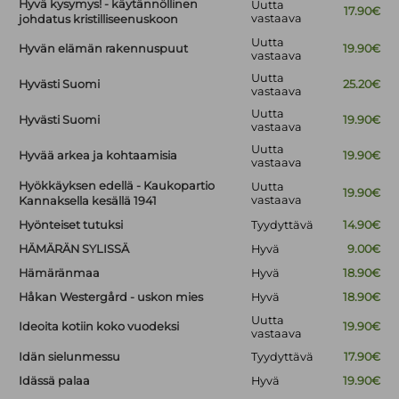
Hyvä kysymys! - käytännöllinen
Uutta
17.90€
vastaava
johdatus kristilliseenuskoon
Uutta
Hyvän elämän rakennuspuut
19.90€
vastaava
Uutta
Hyvästi Suomi
25.20€
vastaava
Uutta
Hyvästi Suomi
19.90€
vastaava
Uutta
Hyvää arkea ja kohtaamisia
19.90€
vastaava
Hyökkäyksen edellä - Kaukopartio
Uutta
19.90€
vastaava
Kannaksella kesällä 1941
Hyönteiset tutuksi
Tyydyttävä
14.90€
HÄMÄRÄN SYLISSÄ
Hyvä
9.00€
Hämäränmaa
Hyvä
18.90€
Håkan Westergård - uskon mies
Hyvä
18.90€
Uutta
Ideoita kotiin koko vuodeksi
19.90€
vastaava
Idän sielunmessu
Tyydyttävä
17.90€
Idässä palaa
Hyvä
19.90€