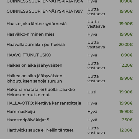
GUINNESS SUURI ENNÄTYSKIRJA 1994
Hyvä
18.90€
Uutta
GUINNESS SUURI ENNÄTYSKIRJA 1997
19.90€
vastaava
Uutta
Haaste joka lähtee sydämestä
19.90€
vastaava
Haavikko-niminen mies
Hyvä
19.90€
Uutta
Haavoilla Jumalan perheessä
20.00€
vastaava
HAAVOITTUNUT USKO
Hyvä
8.90€
Uutta
Haikea on aika jäähyväisten
12.20€
vastaava
Haikea on aika jäähyväisten -
Uutta
19.90€
vastaava
lohdutuksen sanoja suruun
Hakuna matata, ei huolta : Jaakko
Uusi
19.90€
Heinosen muistelmat
HALLA-OTTO: kiertävä kansansoittaja
Hyvä
19.90€
Hammaskeiju
Hyvä
19.90€
Hamsteripäiväkirjat 5
Hyvä
7.50€
Uutta
Hardwicks sauce eli Neilin tähteet
12.00€
vastaava