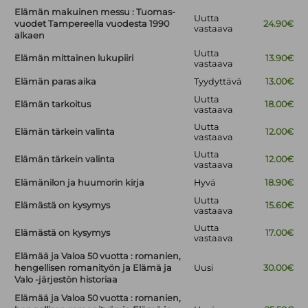
Elämän makuinen messu : Tuomas-
Uutta
vuodet Tampereella vuodesta 1990
24.90€
vastaava
alkaen
Uutta
Elämän mittainen lukupiiri
13.90€
vastaava
Elämän paras aika
Tyydyttävä
13.00€
Uutta
Elämän tarkoitus
18.00€
vastaava
Uutta
Elämän tärkein valinta
12.00€
vastaava
Uutta
Elämän tärkein valinta
12.00€
vastaava
Elämänilon ja huumorin kirja
Hyvä
18.90€
Uutta
Elämästä on kysymys
15.60€
vastaava
Uutta
Elämästä on kysymys
17.00€
vastaava
Elämää ja Valoa 50 vuotta : romanien,
hengellisen romanityön ja Elämä ja
Uusi
30.00€
Valo -järjestön historiaa
Elämää ja Valoa 50 vuotta : romanien,