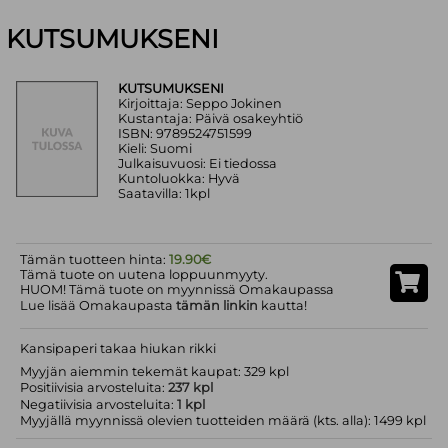
KUTSUMUKSENI
KUTSUMUKSENI
Kirjoittaja: Seppo Jokinen
Kustantaja: Päivä osakeyhtiö
ISBN: 9789524751599
Kieli: Suomi
Julkaisuvuosi: Ei tiedossa
Kuntoluokka: Hyvä
Saatavilla: 1kpl
Tämän tuotteen hinta:
19.90€
Tämä tuote on uutena loppuunmyyty.
HUOM! Tämä tuote on myynnissä Omakaupassa
Lue lisää Omakaupasta
tämän linkin
kautta!
Kansipaperi takaa hiukan rikki
Myyjän aiemmin tekemät kaupat: 329 kpl
Positiivisia arvosteluita:
237 kpl
Negatiivisia arvosteluita:
1 kpl
Myyjällä myynnissä olevien tuotteiden määrä (kts. alla): 1499 kpl