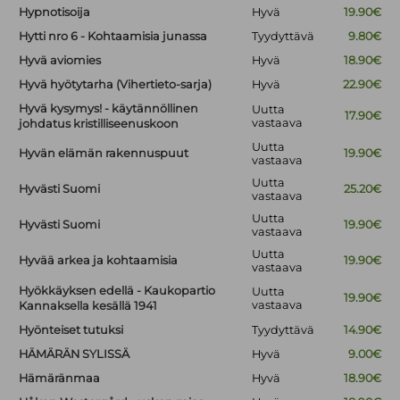
Hypnotisoija
Hyvä
19.90€
Hytti nro 6 - Kohtaamisia junassa
Tyydyttävä
9.80€
Hyvä aviomies
Hyvä
18.90€
Hyvä hyötytarha (Vihertieto-sarja)
Hyvä
22.90€
Hyvä kysymys! - käytännöllinen
Uutta
17.90€
vastaava
johdatus kristilliseenuskoon
Uutta
Hyvän elämän rakennuspuut
19.90€
vastaava
Uutta
Hyvästi Suomi
25.20€
vastaava
Uutta
Hyvästi Suomi
19.90€
vastaava
Uutta
Hyvää arkea ja kohtaamisia
19.90€
vastaava
Hyökkäyksen edellä - Kaukopartio
Uutta
19.90€
vastaava
Kannaksella kesällä 1941
Hyönteiset tutuksi
Tyydyttävä
14.90€
HÄMÄRÄN SYLISSÄ
Hyvä
9.00€
Hämäränmaa
Hyvä
18.90€