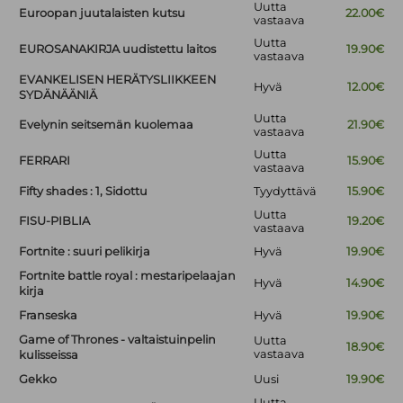
Uutta
Euroopan juutalaisten kutsu
22.00€
vastaava
Uutta
EUROSANAKIRJA uudistettu laitos
19.90€
vastaava
EVANKELISEN HERÄTYSLIIKKEEN
Hyvä
12.00€
SYDÄNÄÄNIÄ
Uutta
Evelynin seitsemän kuolemaa
21.90€
vastaava
Uutta
FERRARI
15.90€
vastaava
Fifty shades : 1, Sidottu
Tyydyttävä
15.90€
Uutta
FISU-PIBLIA
19.20€
vastaava
Fortnite : suuri pelikirja
Hyvä
19.90€
Fortnite battle royal : mestaripelaajan
Hyvä
14.90€
kirja
Franseska
Hyvä
19.90€
Game of Thrones - valtaistuinpelin
Uutta
18.90€
vastaava
kulisseissa
Gekko
Uusi
19.90€
Uutta