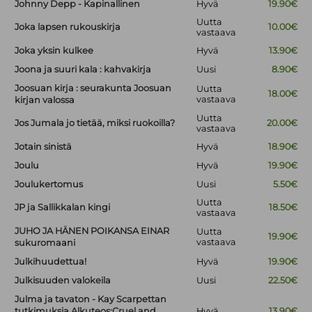
Johnny Depp - Kapinallinen
Hyvä
19.90€
Uutta
Joka lapsen rukouskirja
10.00€
vastaava
Joka yksin kulkee
Hyvä
13.90€
Joona ja suuri kala : kahvakirja
Uusi
8.90€
Joosuan kirja : seurakunta Joosuan
Uutta
18.00€
vastaava
kirjan valossa
Uutta
Jos Jumala jo tietää, miksi ruokoilla?
20.00€
vastaava
Jotain sinistä
Hyvä
18.90€
Joulu
Hyvä
19.90€
Joulukertomus
Uusi
5.50€
Uutta
JP ja Sallikkalan kingi
18.50€
vastaava
JUHO JA HÄNEN POIKANSA EINAR
Uutta
19.90€
vastaava
sukuromaani
Julkihuudettua!
Hyvä
19.90€
Julkisuuden valokeila
Uusi
22.50€
Julma ja tavaton - Kay Scarpettan
tutkimuksia Alkuteos:Cruel and
Hyvä
13.90€