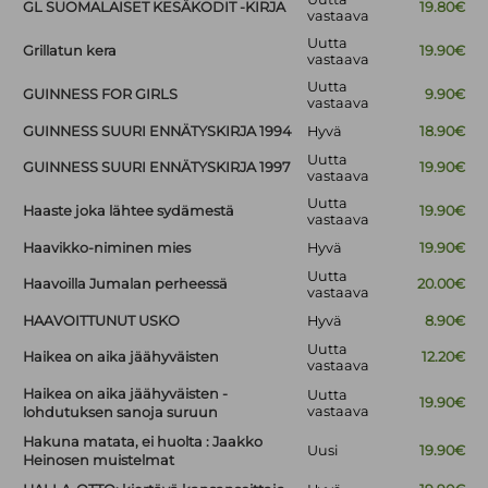
GL SUOMALAISET KESÄKODIT -KIRJA
19.80€
vastaava
Uutta
Grillatun kera
19.90€
vastaava
Uutta
GUINNESS FOR GIRLS
9.90€
vastaava
GUINNESS SUURI ENNÄTYSKIRJA 1994
Hyvä
18.90€
Uutta
GUINNESS SUURI ENNÄTYSKIRJA 1997
19.90€
vastaava
Uutta
Haaste joka lähtee sydämestä
19.90€
vastaava
Haavikko-niminen mies
Hyvä
19.90€
Uutta
Haavoilla Jumalan perheessä
20.00€
vastaava
HAAVOITTUNUT USKO
Hyvä
8.90€
Uutta
Haikea on aika jäähyväisten
12.20€
vastaava
Haikea on aika jäähyväisten -
Uutta
19.90€
vastaava
lohdutuksen sanoja suruun
Hakuna matata, ei huolta : Jaakko
Uusi
19.90€
Heinosen muistelmat