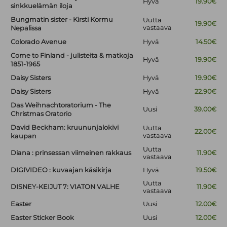
Hyvä
19.90€
sinkkuelämän iloja
Bungmatin sister - Kirsti Kormu
Uutta
19.90€
vastaava
Nepalissa
Colorado Avenue
Hyvä
14.50€
Come to Finland - julisteita & matkoja
Hyvä
19.90€
1851-1965
Daisy Sisters
Hyvä
19.90€
Daisy Sisters
Hyvä
22.90€
Das Weihnachtoratorium - The
Uusi
39.00€
Christmas Oratorio
David Beckham: kruununjalokivi
Uutta
22.00€
vastaava
kaupan
Uutta
Diana : prinsessan viimeinen rakkaus
11.90€
vastaava
DIGIVIDEO : kuvaajan käsikirja
Hyvä
19.50€
Uutta
DISNEY-KEIJUT 7: VIATON VALHE
11.90€
vastaava
Easter
Uusi
12.00€
Easter Sticker Book
Uusi
12.00€