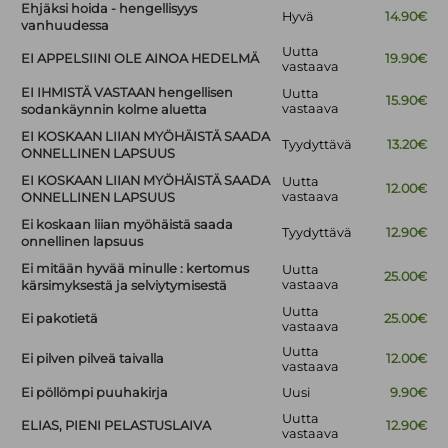
Ehjäksi hoida - hengellisyys
Hyvä
14.90€
vanhuudessa
Uutta
EI APPELSIINI OLE AINOA HEDELMÄ
19.90€
vastaava
EI IHMISTÄ VASTAAN hengellisen
Uutta
15.90€
vastaava
sodankäynnin kolme aluetta
EI KOSKAAN LIIAN MYÖHÄISTÄ SAADA
Tyydyttävä
13.20€
ONNELLINEN LAPSUUS
EI KOSKAAN LIIAN MYÖHÄISTÄ SAADA
Uutta
12.00€
vastaava
ONNELLINEN LAPSUUS
Ei koskaan liian myöhäistä saada
Tyydyttävä
12.90€
onnellinen lapsuus
Ei mitään hyvää minulle : kertomus
Uutta
25.00€
vastaava
kärsimyksestä ja selviytymisestä
Uutta
Ei pakotietä
25.00€
vastaava
Uutta
Ei pilven pilveä taivalla
12.00€
vastaava
Ei pöllömpi puuhakirja
Uusi
9.90€
Uutta
ELIAS, PIENI PELASTUSLAIVA
12.90€
vastaava