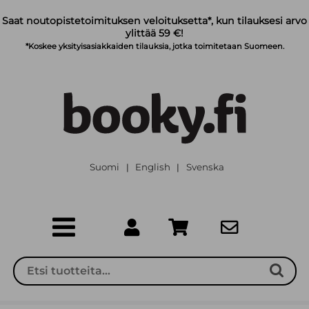
Siirry pääsisältöön
Saat noutopistetoimituksen veloituksetta*, kun tilauksesi arvo
ylittää 59 €!
*Koskee yksityisasiakkaiden tilauksia, jotka toimitetaan Suomeen.
Suomi
English
Svenska
|
|