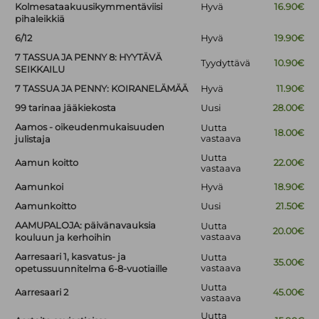
Kolmesataakuusikymmentäviisi
Hyvä
16.90€
pihaleikkiä
6/12
Hyvä
19.90€
7 TASSUA JA PENNY 8: HYYTÄVÄ
Tyydyttävä
10.90€
SEIKKAILU
7 TASSUA JA PENNY: KOIRANELÄMÄÄ
Hyvä
11.90€
99 tarinaa jääkiekosta
Uusi
28.00€
Aamos - oikeudenmukaisuuden
Uutta
18.00€
vastaava
julistaja
Uutta
Aamun koitto
22.00€
vastaava
Aamunkoi
Hyvä
18.90€
Aamunkoitto
Uusi
21.50€
AAMUPALOJA: päivänavauksia
Uutta
20.00€
vastaava
kouluun ja kerhoihin
Aarresaari 1, kasvatus- ja
Uutta
35.00€
vastaava
opetussuunnitelma 6-8-vuotiaille
Uutta
Aarresaari 2
45.00€
vastaava
Uutta