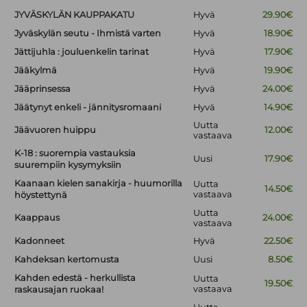
JYVÄSKYLÄN KAUPPAKATU
Hyvä
29.90€
Jyväskylän seutu - Ihmistä varten
Hyvä
18.90€
Jättijuhla : jouluenkelin tarinat
Hyvä
17.90€
Jääkylmä
Hyvä
19.90€
Jääprinsessa
Hyvä
24.00€
Jäätynyt enkeli - jännitysromaani
Hyvä
14.90€
Uutta
Jäävuoren huippu
12.00€
vastaava
K-18 : suorempia vastauksia
Uusi
17.90€
suurempiin kysymyksiin
Kaanaan kielen sanakirja - huumorilla
Uutta
14.50€
vastaava
höystettynä
Uutta
Kaappaus
24.00€
vastaava
Kadonneet
Hyvä
22.50€
Kahdeksan kertomusta
Uusi
8.50€
Kahden edestä - herkullista
Uutta
19.50€
vastaava
raskausajan ruokaa!