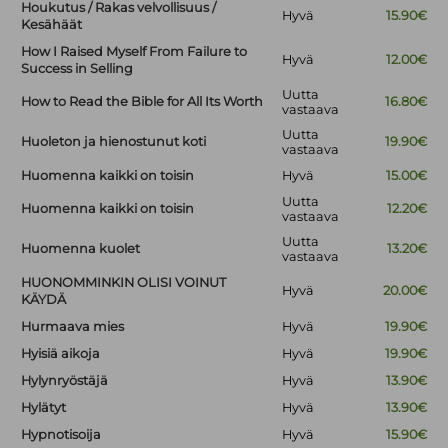
Houkutus / Rakas velvollisuus /
Hyvä
15.90€
Kesähäät
How I Raised Myself From Failure to
Hyvä
12.00€
Success in Selling
Uutta
How to Read the Bible for All Its Worth
16.80€
vastaava
Uutta
Huoleton ja hienostunut koti
19.90€
vastaava
Huomenna kaikki on toisin
Hyvä
15.00€
Uutta
Huomenna kaikki on toisin
12.20€
vastaava
Uutta
Huomenna kuolet
13.20€
vastaava
HUONOMMINKIN OLISI VOINUT
Hyvä
20.00€
KÄYDÄ
Hurmaava mies
Hyvä
19.90€
Hyisiä aikoja
Hyvä
19.90€
Hylynryöstäjä
Hyvä
13.90€
Hylätyt
Hyvä
13.90€
Hypnotisoija
Hyvä
15.90€