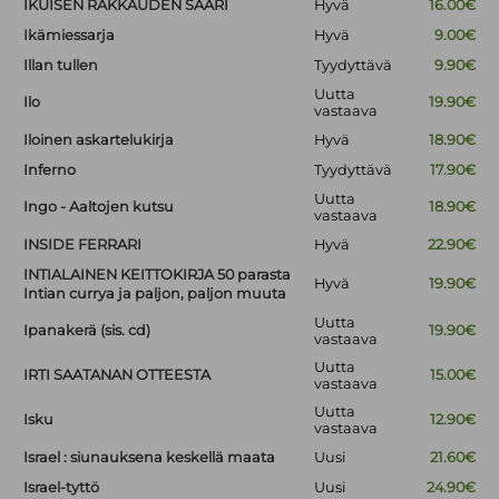
IKUISEN RAKKAUDEN SAARI
Hyvä
16.00€
Ikämiessarja
Hyvä
9.00€
Illan tullen
Tyydyttävä
9.90€
Uutta
Ilo
19.90€
vastaava
Iloinen askartelukirja
Hyvä
18.90€
Inferno
Tyydyttävä
17.90€
Uutta
Ingo - Aaltojen kutsu
18.90€
vastaava
INSIDE FERRARI
Hyvä
22.90€
INTIALAINEN KEITTOKIRJA 50 parasta
Hyvä
19.90€
Intian currya ja paljon, paljon muuta
Uutta
Ipanakerä (sis. cd)
19.90€
vastaava
Uutta
IRTI SAATANAN OTTEESTA
15.00€
vastaava
Uutta
Isku
12.90€
vastaava
Israel : siunauksena keskellä maata
Uusi
21.60€
Israel-tyttö
Uusi
24.90€