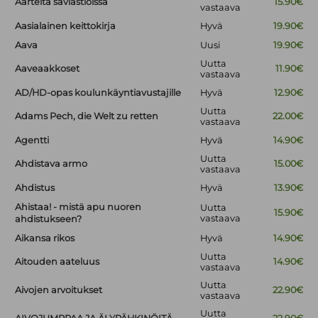
Aarteita saviastioissa
15.90€
vastaava
Aasialainen keittokirja
Hyvä
19.90€
Aava
Uusi
19.90€
Uutta
Aaveaakkoset
11.90€
vastaava
AD/HD-opas koulunkäyntiavustajille
Hyvä
12.90€
Uutta
Adams Pech, die Welt zu retten
22.00€
vastaava
Agentti
Hyvä
14.90€
Uutta
Ahdistava armo
15.00€
vastaava
Ahdistus
Hyvä
13.90€
Ahistaa! - mistä apu nuoren
Uutta
15.90€
vastaava
ahdistukseen?
Aikansa rikos
Hyvä
14.90€
Uutta
Aitouden aateluus
14.90€
vastaava
Uutta
Aivojen arvoitukset
22.90€
vastaava
Uutta