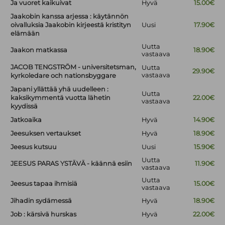
Ja vuoret kaikuivat
Hyvä
15.00€
Jaakobin kanssa arjessa : käytännön
oivalluksia Jaakobin kirjeestä kristityn
Uusi
17.90€
elämään
Uutta
Jaakon matkassa
18.90€
vastaava
JACOB TENGSTRÖM - universitetsman,
Uutta
29.90€
vastaava
kyrkoledare och nationsbyggare
Japani yllättää yhä uudelleen :
Uutta
kaksikymmentä vuotta lähetin
22.00€
vastaava
kyydissä
Jatkoaika
Hyvä
14.90€
Jeesuksen vertaukset
Hyvä
18.90€
Jeesus kutsuu
Uusi
15.90€
Uutta
JEESUS PARAS YSTÄVÄ - käännä esiin
11.90€
vastaava
Uutta
Jeesus tapaa ihmisiä
15.00€
vastaava
Jihadin sydämessä
Hyvä
18.90€
Job : kärsivä hurskas
Hyvä
22.00€