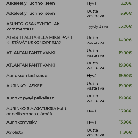
Askeleet yliluonnolliseen
Hyvä
13.20€
Uutta
Askeleet yliluonnolliseen
15.90€
vastaava
ASUNTO-OSAKEYHTIÖLAKI
Tyydyttävä
35.00€
kommentaari
ATEISTIT ALTTARILLA MIKSI PAPIT
Uutta
14.90€
vastaava
KIISTÄVÄT USKONOPPEJA?
Uutta
ATLANTAN PANTTIVANKI
19.90€
vastaava
Uutta
ATLANTAN PANTTIVANKI
19.90€
vastaava
Aunuksen terässade
Hyvä
19.90€
Uutta
AURINKO LASKEE
19.90€
vastaava
Uutta
Aurinko pysyi paikallaan
19.90€
vastaava
AURINKOISIA AJATUKSIA kohti
Hyvä
15.90€
onnellisempaa elämää
Aurinkomyrsky
Hyvä
13.90€
Uutta
Avioliitto
11.90€
vastaava