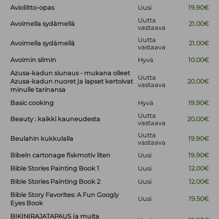
Avioliitto-opas
Uusi
19.90€
Uutta
Avoimella sydämellä
21.00€
vastaava
Uutta
Avoimella sydämellä
21.00€
vastaava
Avoimin silmin
Hyvä
10.00€
Azusa-kadun siunaus - mukana olleet
Uutta
Azusa-kadun nuoret ja lapset kertoivat
20.00€
vastaava
minulle tarinansa
Basic cooking
Hyvä
19.90€
Uutta
Beauty : kaikki kauneudesta
20.00€
vastaava
Uutta
Beulahin kukkulalla
19.90€
vastaava
Bibeln cartonage fiskmotiv liten
Uusi
19.90€
Bible Stories Painting Book 1
Uusi
12.00€
Bible Stories Painting Book 2
Uusi
12.00€
Bible Story Favorites: A Fun Googly
Uusi
19.50€
Eyes Book
BIKINIRAJATAPAUS ja muita