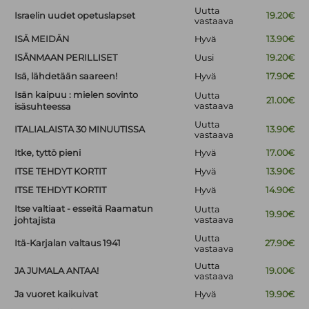
Uutta
Israelin uudet opetuslapset
19.20€
vastaava
ISÄ MEIDÄN
Hyvä
13.90€
ISÄNMAAN PERILLISET
Uusi
19.20€
Isä, lähdetään saareen!
Hyvä
17.90€
Isän kaipuu : mielen sovinto
Uutta
21.00€
vastaava
isäsuhteessa
Uutta
ITALIALAISTA 30 MINUUTISSA
13.90€
vastaava
Itke, tyttö pieni
Hyvä
17.00€
ITSE TEHDYT KORTIT
Hyvä
13.90€
ITSE TEHDYT KORTIT
Hyvä
14.90€
Itse valtiaat - esseitä Raamatun
Uutta
19.90€
vastaava
johtajista
Uutta
Itä-Karjalan valtaus 1941
27.90€
vastaava
Uutta
JA JUMALA ANTAA!
19.00€
vastaava
Ja vuoret kaikuivat
Hyvä
19.90€