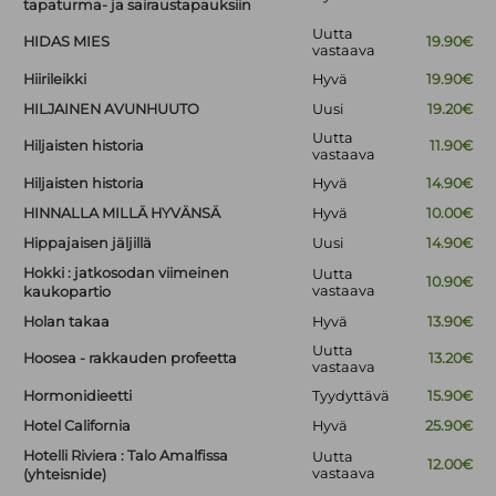
tapaturma- ja sairaustapauksiin
Uutta
HIDAS MIES
19.90€
vastaava
Hiirileikki
Hyvä
19.90€
HILJAINEN AVUNHUUTO
Uusi
19.20€
Uutta
Hiljaisten historia
11.90€
vastaava
Hiljaisten historia
Hyvä
14.90€
HINNALLA MILLÄ HYVÄNSÄ
Hyvä
10.00€
Hippajaisen jäljillä
Uusi
14.90€
Hokki : jatkosodan viimeinen
Uutta
10.90€
vastaava
kaukopartio
Holan takaa
Hyvä
13.90€
Uutta
Hoosea - rakkauden profeetta
13.20€
vastaava
Hormonidieetti
Tyydyttävä
15.90€
Hotel California
Hyvä
25.90€
Hotelli Riviera : Talo Amalfissa
Uutta
12.00€
vastaava
(yhteisnide)