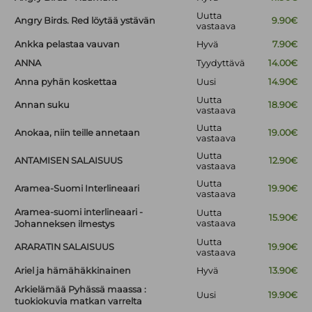
Uutta
Angry Birds. Red löytää ystävän
9.90€
vastaava
Ankka pelastaa vauvan
Hyvä
7.90€
ANNA
Tyydyttävä
14.00€
Anna pyhän koskettaa
Uusi
14.90€
Uutta
Annan suku
18.90€
vastaava
Uutta
Anokaa, niin teille annetaan
19.00€
vastaava
Uutta
ANTAMISEN SALAISUUS
12.90€
vastaava
Uutta
Aramea-Suomi Interlineaari
19.90€
vastaava
Aramea-suomi interlineaari -
Uutta
15.90€
vastaava
Johanneksen ilmestys
Uutta
ARARATIN SALAISUUS
19.90€
vastaava
Ariel ja hämähäkkinainen
Hyvä
13.90€
Arkielämää Pyhässä maassa :
Uusi
19.90€
tuokiokuvia matkan varrelta