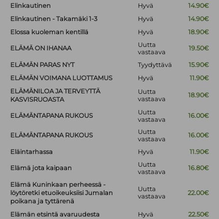
Elinkautinen
Hyvä
14.90€
Elinkautinen - Takamäki 1-3
Hyvä
14.90€
Elossa kuoleman kentillä
Hyvä
18.90€
Uutta
ELÄMÄ ON IHANAA
19.50€
vastaava
ELÄMÄN PARAS NYT
Tyydyttävä
15.90€
ELÄMÄN VOIMANA LUOTTAMUS
Hyvä
11.90€
ELÄMÄNILOA JA TERVEYTTÄ
Uutta
18.90€
vastaava
KASVISRUOASTA
Uutta
ELÄMÄNTAPANA RUKOUS
16.00€
vastaava
Uutta
ELÄMÄNTAPANA RUKOUS
16.00€
vastaava
Eläintarhassa
Hyvä
11.90€
Uutta
Elämä jota kaipaan
16.80€
vastaava
Elämä Kuninkaan perheessä -
Uutta
löytöretki etuoikeuksiisi Jumalan
22.00€
vastaava
poikana ja tyttärenä
Elämän etsintä avaruudesta
Hyvä
22.50€