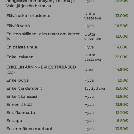
hengellisen romanityön ja Elämä ja
Hyvä
25.50€
Valo -järjestön historiaa
Uutta
Elävä usko - ei uskonto
12.00€
vastaava
Elävää vettä
Hyvä
14.90€
En liten skillnad : elva texter om kristet
Uutta
12.00€
vastaava
liv
En päästä sinua
Hyvä
14.00€
Uutta
Enkeli taivaan
22.00€
vastaava
ENKELIN ÄÄNIN - ERI ESITTÄJIÄ 3CD
Uusi
14.90€
(CD)
Enkelipölyä
Hyvä
11.90€
Enkelit ja demonit
Tyydyttävä
15.00€
Enkelit kanssasi
Hyvä
13.90€
Ennen lähtöä
Hyvä
13.90€
Ensi Raamattu
Hyvä
13.20€
Ensiapu
Hyvä
8.50€
Ensimmäinen murhani
Hyvä
13.90€