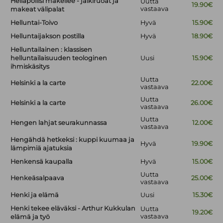
Hellapoliisi makeilee - jälkiruoat ja
Uutta
19.90€
vastaava
makeat välipalat
Helluntai-Toivo
Hyvä
15.90€
Helluntaijakson postilla
Hyvä
18.90€
Helluntailainen : klassisen
helluntailaisuuden teologinen
Uusi
15.90€
ihmiskäsitys
Uutta
Helsinki a la carte
22.00€
vastaava
Uutta
Helsinki a la carte
26.00€
vastaava
Uutta
Hengen lahjat seurakunnassa
12.00€
vastaava
Hengähdä hetkeksi : kuppi kuumaa ja
Hyvä
19.90€
lämpimiä ajatuksia
Henkensä kaupalla
Hyvä
15.00€
Uutta
Henkeäsalpaava
25.00€
vastaava
Henki ja elämä
Uusi
15.30€
Henki tekee eläväksi - Arthur Kukkulan
Uutta
19.20€
vastaava
elämä ja työ