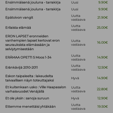
Ensimmäisenä jouluna - tarrakirja
Uusi
9.90€
Ensimmäisenä jouluna - tarrakirja
Uusi
9.90€
Uutta
Epätoivon vangit
21.90€
vastaava
Uutta
Erilaista elämää
25.00€
vastaava
ERON LAPSET eronneiden
vanhempien lapset kertovat eron
Uutta
16.00€
vastaava
seurauksista elämässään ja
selviytymisestään
Uutta
ERÄMAA OPETTI 5 Moos 1-34
14.90€
vastaava
Uutta
Eränkävijä 2010-2011
12.50€
vastaava
Eskon taipaleelta : lakeudelta
Hyvä
14.90€
taivaallisen näyn toteuttajaksi
Et kuitenkaan usko : Ville Haapasalon
Uutta
22.80€
vastaava
varhaisvuodet Venäjällä
Et ole yksin : sanoja suruun
Hyvä
12.90€
Uutta
Ettemme menettäisi yhtäkään
19.50€
vastaava