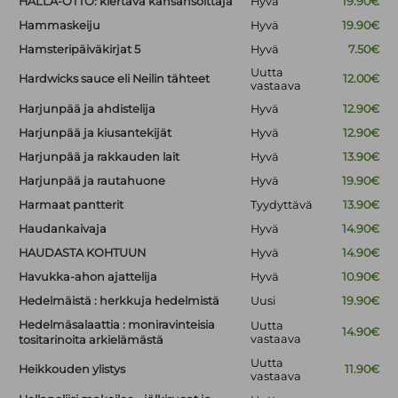
HALLA-OTTO: kiertävä kansansoittaja
Hyvä
19.90€
Hammaskeiju
Hyvä
19.90€
Hamsteripäiväkirjat 5
Hyvä
7.50€
Uutta
Hardwicks sauce eli Neilin tähteet
12.00€
vastaava
Harjunpää ja ahdistelija
Hyvä
12.90€
Harjunpää ja kiusantekijät
Hyvä
12.90€
Harjunpää ja rakkauden lait
Hyvä
13.90€
Harjunpää ja rautahuone
Hyvä
19.90€
Harmaat pantterit
Tyydyttävä
13.90€
Haudankaivaja
Hyvä
14.90€
HAUDASTA KOHTUUN
Hyvä
14.90€
Havukka-ahon ajattelija
Hyvä
10.90€
Hedelmäistä : herkkuja hedelmistä
Uusi
19.90€
Hedelmäsalaattia : moniravinteisia
Uutta
14.90€
vastaava
tositarinoita arkielämästä
Uutta
Heikkouden ylistys
11.90€
vastaava