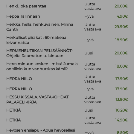
Uutta
Henki, joka parantaa
20.00€
vastaava
Hepoa Tallinnaan
Hyvä
14.90€
Herkkä, hellä, hehkuvainen. Minna
Uutta
29.90€
vastaava
Canth
Herkulliset piirakat : 60 makeaa
Hyvä
18.90€
leivonnaista
HERMENEUTIIKAN PELISÄÄNNÖT-
Uusi
20.00€
Ohjeita Raamatun tulkintaan
Herra minuun koskee - missä Jumala
Uutta
18.00€
vastaava
on silloin kun vanhurskas kärsii?
Uutta
HERRA NIILO
17.90€
vastaava
HERRA NIILO
Hyvä
17.90€
HESSU KISSALA. VASTAKOHDAT.
Uutta
13.90€
vastaava
PALAPELIKIRJA
HETKIÄ
Uusi
10.20€
Uutta
HETKIÄ
14.90€
vastaava
Hevosen ensiapu - Apua hevosellesi
Hyvä
8.50€