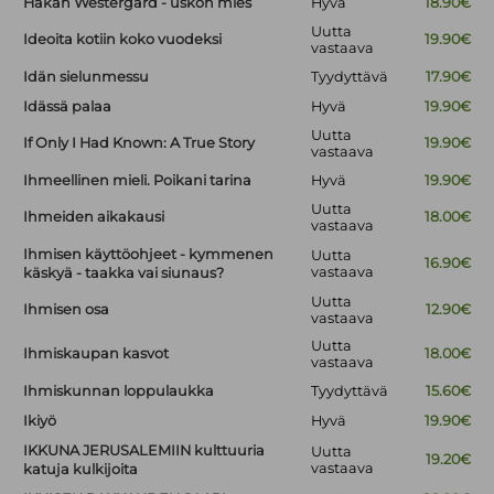
Håkan Westergård - uskon mies
Hyvä
18.90€
Uutta
Ideoita kotiin koko vuodeksi
19.90€
vastaava
Idän sielunmessu
Tyydyttävä
17.90€
Idässä palaa
Hyvä
19.90€
Uutta
If Only I Had Known: A True Story
19.90€
vastaava
Ihmeellinen mieli. Poikani tarina
Hyvä
19.90€
Uutta
Ihmeiden aikakausi
18.00€
vastaava
Ihmisen käyttöohjeet - kymmenen
Uutta
16.90€
vastaava
käskyä - taakka vai siunaus?
Uutta
Ihmisen osa
12.90€
vastaava
Uutta
Ihmiskaupan kasvot
18.00€
vastaava
Ihmiskunnan loppulaukka
Tyydyttävä
15.60€
Ikiyö
Hyvä
19.90€
IKKUNA JERUSALEMIIN kulttuuria
Uutta
19.20€
vastaava
katuja kulkijoita