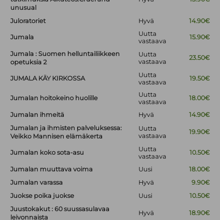
unusual
Juloratoriet
Hyvä
14.90€
Uutta
Jumala
15.90€
vastaava
Jumala : Suomen helluntailiikkeen
Uutta
23.50€
vastaava
opetuksia 2
Uutta
JUMALA KÄY KIRKOSSA
19.50€
vastaava
Uutta
Jumalan hoitokeino huolille
18.00€
vastaava
Jumalan ihmeitä
Hyvä
14.90€
Jumalan ja ihmisten palveluksessa:
Uutta
19.90€
vastaava
Veikko Mannisen elämäkerta
Uutta
Jumalan koko sota-asu
10.50€
vastaava
Jumalan muuttava voima
Uusi
18.00€
Jumalan varassa
Hyvä
9.90€
Juokse poika juokse
Uusi
10.50€
Juustokakut : 60 suussasulavaa
Hyvä
18.90€
leivonnaista