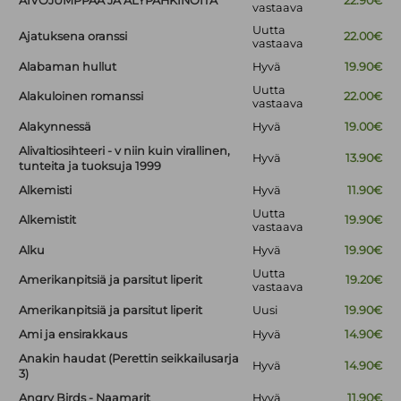
AIVOJUMPPAA JA ÄLYPÄHKINÖITÄ
22.90€
vastaava
Uutta
Ajatuksena oranssi
22.00€
vastaava
Alabaman hullut
Hyvä
19.90€
Uutta
Alakuloinen romanssi
22.00€
vastaava
Alakynnessä
Hyvä
19.00€
Alivaltiosihteeri - v niin kuin virallinen,
Hyvä
13.90€
tunteita ja tuoksuja 1999
Alkemisti
Hyvä
11.90€
Uutta
Alkemistit
19.90€
vastaava
Alku
Hyvä
19.90€
Uutta
Amerikanpitsiä ja parsitut liperit
19.20€
vastaava
Amerikanpitsiä ja parsitut liperit
Uusi
19.90€
Ami ja ensirakkaus
Hyvä
14.90€
Anakin haudat (Perettin seikkailusarja
Hyvä
14.90€
3)
Angry Birds - Naamarit
Hyvä
11.90€