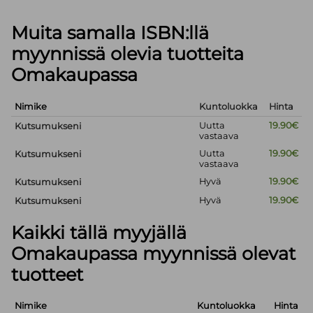
Muita samalla ISBN:llä
myynnissä olevia tuotteita
Omakaupassa
Nimike
Kuntoluokka
Hinta
Uutta
19.90€
Kutsumukseni
vastaava
Uutta
19.90€
Kutsumukseni
vastaava
Hyvä
19.90€
Kutsumukseni
Hyvä
19.90€
Kutsumukseni
Kaikki tällä myyjällä
Omakaupassa myynnissä olevat
tuotteet
Nimike
Kuntoluokka
Hinta