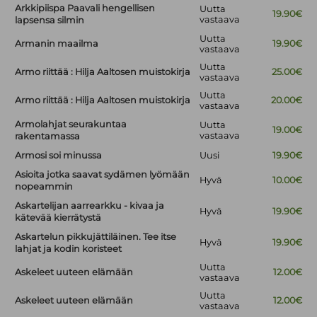
Arkkipiispa Paavali hengellisen
Uutta
19.90€
vastaava
lapsensa silmin
Uutta
Armanin maailma
19.90€
vastaava
Uutta
Armo riittää : Hilja Aaltosen muistokirja
25.00€
vastaava
Uutta
Armo riittää : Hilja Aaltosen muistokirja
20.00€
vastaava
Armolahjat seurakuntaa
Uutta
19.00€
vastaava
rakentamassa
Armosi soi minussa
Uusi
19.90€
Asioita jotka saavat sydämen lyömään
Hyvä
10.00€
nopeammin
Askartelijan aarrearkku - kivaa ja
Hyvä
19.90€
kätevää kierrätystä
Askartelun pikkujättiläinen. Tee itse
Hyvä
19.90€
lahjat ja kodin koristeet
Uutta
Askeleet uuteen elämään
12.00€
vastaava
Uutta
Askeleet uuteen elämään
12.00€
vastaava