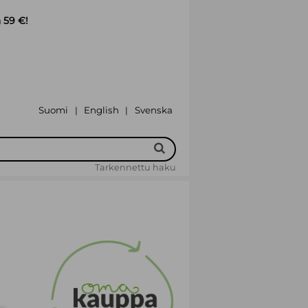
 59 €!
Suomi
English
Svenska
|
|
Tarkennettu haku