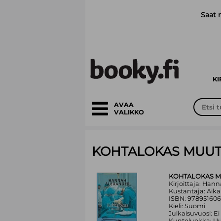
Siirry pääsisältöön
Saat 
K
AVAA
VALIKKO
KOHTALOKAS MUU
KOHTALOKAS 
Kirjoittaja: Han
Kustantaja: Aik
ISBN: 97895160
Kieli: Suomi
Julkaisuvuosi: Ei
Kuntoluokka: Uu