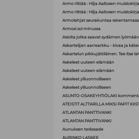
Armo riittää : Hilja Aaltosen muistokirj
Armo riittää : Hilja Aaltosen muistokirj
Armolahjat seurakuntaa rakentamass
Armosi soi minussa
Asioita jotka saavat sydämen lyömä
Askartelijan aarrearkku - kivaa ja käte
Askartelun pikkujättiläinen. Tee itse la
Askeleet uuteen elämään
Askeleet uuteen elämään
Askeleet yliluonnolliseen
Askeleet yliluonnolliseen
ASUNTO-OSAKEYHTIÖLAKI kommenta
ATEISTIT ALTTARILLA MIKSI PAPIT K
ATLANTAN PANTTIVANKI
ATLANTAN PANTTIVANKI
Aunuksen terässade
AURINKO LASKEE