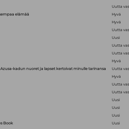
Uutta va
isempaa elämää
Hyvä
Hyvä
Uutta va
Uusi
Uutta va
Uutta va
Hyvä
zusa-kadun nuoret ja lapset kertoivat minulle tarinansa
Uutta va
Hyvä
Uutta va
Uutta va
Uusi
Uusi
Uusi
es Book
Uusi