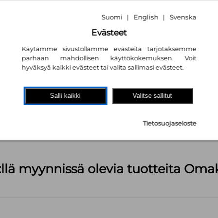
Suomi
English
Svenska
|
|
Evästeet
Käytämme sivustollamme evästeitä tarjotaksemme
parhaan mahdollisen käyttökokemuksen. Voit
hyväksyä kaikki evästeet tai valita sallimasi evästeet.
akaupassa
autta!
Salli kaikki
Valitse sallitut
kpl
Tietosuojaseloste
äärä (kts. alla): 1499 kpl
:llä myynnissä olevia tuotteita Om