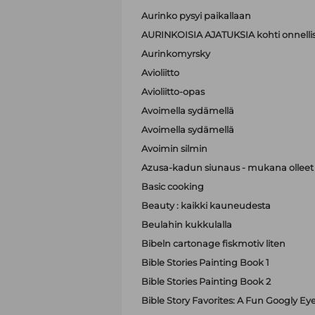
Aurinko pysyi paikallaan
AURINKOISIA AJATUKSIA kohti onnell
Aurinkomyrsky
Avioliitto
Avioliitto-opas
Avoimella sydämellä
Avoimella sydämellä
Avoimin silmin
Azusa-kadun siunaus - mukana olleet A
Basic cooking
Beauty : kaikki kauneudesta
Beulahin kukkulalla
Bibeln cartonage fiskmotiv liten
Bible Stories Painting Book 1
Bible Stories Painting Book 2
Bible Story Favorites: A Fun Googly Ey