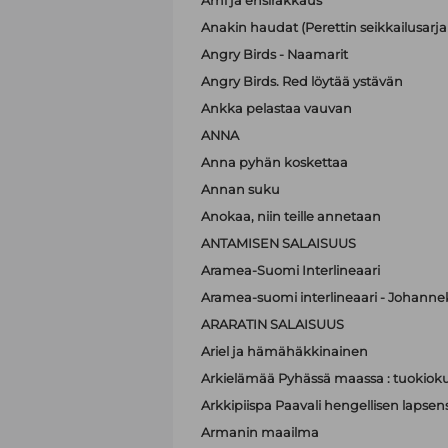
Ami ja ensirakkaus
Anakin haudat (Perettin seikkailusarja 
Angry Birds - Naamarit
Angry Birds. Red löytää ystävän
Ankka pelastaa vauvan
ANNA
Anna pyhän koskettaa
Annan suku
Anokaa, niin teille annetaan
ANTAMISEN SALAISUUS
Aramea-Suomi Interlineaari
Aramea-suomi interlineaari - Johanne
ARARATIN SALAISUUS
Ariel ja hämähäkkinainen
Arkielämää Pyhässä maassa : tuokioku
Arkkipiispa Paavali hengellisen lapsen
Armanin maailma