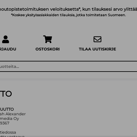
noutopistetoimituksen veloituksetta*, kun tilauksesi arvo ylittää
*Koskee yksityisasiakkaiden tilauksia, jotka toimitetaan Suomeen.
IRJAUDU
OSTOSKORI
TILAA UUTISKIRJE
TTO
MUUTTO
nah Alexander
amedia Oy
69367
 tiedossa
tta vastaava