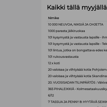
Kaikki tällä myyjäl
Nimike
10 000 NEUVOA, NIKSIÄ JA OHJETTA
1000 parasta jälkiruokaa
101 kysymystä ja vastausta lapsille - i
101 kysymystä ja vastausta lapsille - Te
101 lintua, jotka on bongattava edes k
101 rukousvastausta
12 x koti
20 valoisaa ja viihtyisää kotia Pohjoism
20 valoisaa ja viihtyisää kotia Skandina
20. VUOSISADAN TILINPÄÄTÖS : Väkiva
365 PIHALEIKKIÄ - Kolmesataakuusiky
6/12
7 TASSUA JA PENNY 8: HYYTÄVÄ SEIK