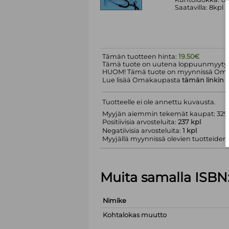
Saatavilla: 8kpl
Tämän tuotteen hinta:
19.50€
Tämä tuote on uutena loppuunmyyty.
HUOM! Tämä tuote on myynnissä Om
Lue lisää Omakaupasta
tämän linkin
k
Tuotteelle ei ole annettu kuvausta.
Myyjän aiemmin tekemät kaupat: 329 
Positiivisia arvosteluita:
237 kpl
Negatiivisia arvosteluita:
1 kpl
Myyjällä myynnissä olevien tuotteiden m
Muita samalla ISBN
Nimike
Kohtalokas muutto