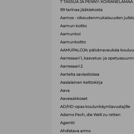
7 TASSUA JA PENNY: KOIRANELÄMÄÄ
99 tarinaa jääkiekosta
Aamos - oikeudenmukaisuuden julist
Aamun koitto
Aamunkoi
Aamunkoitto
AAMUPALOJA: päivänavauksia kouluun
Aarresaari 1, kasvatus- ja opetussuunni
Aarresaari 2
Aarteita saviastioissa
Aasialainen keittokirja
Aava
Aaveaakkoset
AD/HD-opas koulunkäyntiavustajille
Adams Pech, die Welt zu retten
Agentti
Ahdistava armo