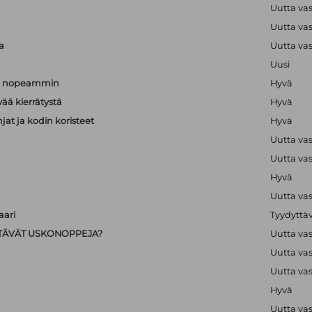
a
Uutta va
a
Uutta va
a
Uutta va
Uusi
än nopeammin
Hyvä
vää kierrätystä
Hyvä
hjat ja kodin koristeet
Hyvä
Uutta va
Uutta va
Hyvä
Uutta va
ari
Tyydyttä
IISTÄVÄT USKONOPPEJA?
Uutta va
Uutta va
Uutta va
Hyvä
Uutta va