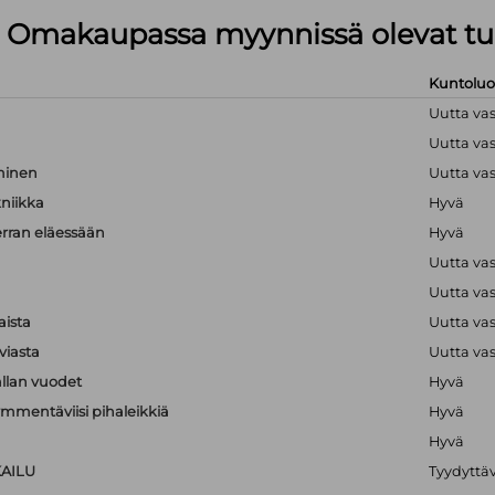
lä Omakaupassa myynnissä olevat tu
Kuntolu
Uutta va
Uutta va
hminen
Uutta va
kniikka
Hyvä
erran eläessään
Hyvä
Uutta va
Uutta va
aista
Uutta va
viasta
Uutta va
llan vuodet
Hyvä
mmentäviisi pihaleikkiä
Hyvä
Hyvä
KAILU
Tyydyttä