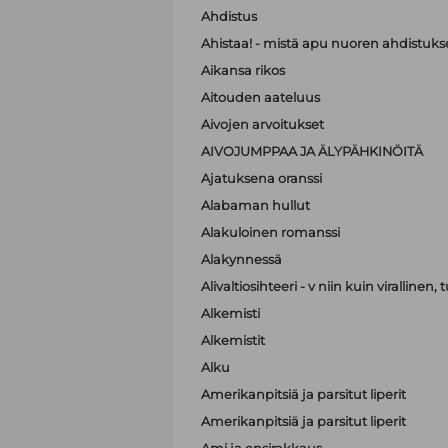
Ahdistus
Ahistaa! - mistä apu nuoren ahdistuk
Aikansa rikos
Aitouden aateluus
Aivojen arvoitukset
AIVOJUMPPAA JA ÄLYPÄHKINÖITÄ
Ajatuksena oranssi
Alabaman hullut
Alakuloinen romanssi
Alakynnessä
Alivaltiosihteeri - v niin kuin virallinen
Alkemisti
Alkemistit
Alku
Amerikanpitsiä ja parsitut liperit
Amerikanpitsiä ja parsitut liperit