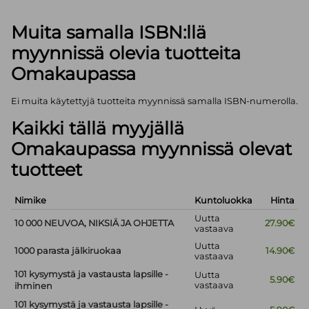
Muita samalla ISBN:llä
myynnissä olevia tuotteita
Omakaupassa
Ei muita käytettyjä tuotteita myynnissä samalla ISBN-numerolla.
Kaikki tällä myyjällä
Omakaupassa myynnissä olevat
tuotteet
Nimike
Kuntoluokka
Hinta
Uutta
10 000 NEUVOA, NIKSIÄ JA OHJETTA
27.90€
vastaava
Uutta
1000 parasta jälkiruokaa
14.90€
vastaava
101 kysymystä ja vastausta lapsille -
Uutta
5.90€
vastaava
ihminen
101 kysymystä ja vastausta lapsille -