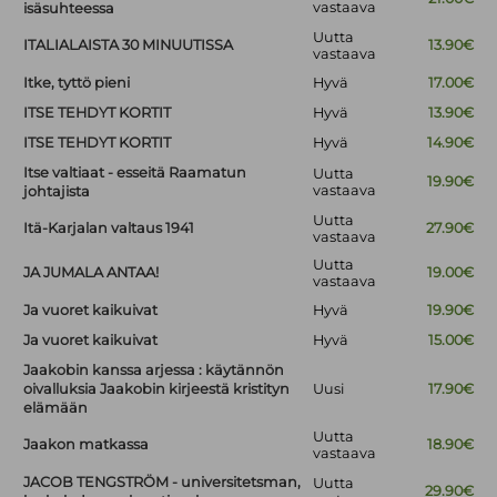
vastaava
isäsuhteessa
Uutta
ITALIALAISTA 30 MINUUTISSA
13.90€
vastaava
Itke, tyttö pieni
Hyvä
17.00€
ITSE TEHDYT KORTIT
Hyvä
13.90€
ITSE TEHDYT KORTIT
Hyvä
14.90€
Itse valtiaat - esseitä Raamatun
Uutta
19.90€
vastaava
johtajista
Uutta
Itä-Karjalan valtaus 1941
27.90€
vastaava
Uutta
JA JUMALA ANTAA!
19.00€
vastaava
Ja vuoret kaikuivat
Hyvä
19.90€
Ja vuoret kaikuivat
Hyvä
15.00€
Jaakobin kanssa arjessa : käytännön
oivalluksia Jaakobin kirjeestä kristityn
Uusi
17.90€
elämään
Uutta
Jaakon matkassa
18.90€
vastaava
JACOB TENGSTRÖM - universitetsman,
Uutta
29.90€