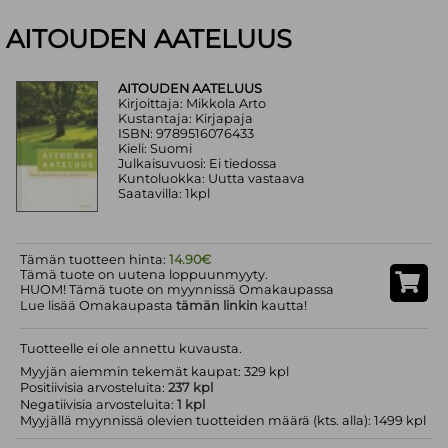
AITOUDEN AATELUUS
AITOUDEN AATELUUS
Kirjoittaja: Mikkola Arto
Kustantaja: Kirjapaja
ISBN: 9789516076433
Kieli: Suomi
Julkaisuvuosi: Ei tiedossa
Kuntoluokka: Uutta vastaava
Saatavilla: 1kpl
Tämän tuotteen hinta:
14.90€
Tämä tuote on uutena loppuunmyyty.
HUOM! Tämä tuote on myynnissä Omakaupassa
Lue lisää Omakaupasta
tämän linkin
kautta!
Tuotteelle ei ole annettu kuvausta.
Myyjän aiemmin tekemät kaupat: 329 kpl
Positiivisia arvosteluita:
237 kpl
Negatiivisia arvosteluita:
1 kpl
Myyjällä myynnissä olevien tuotteiden määrä (kts. alla): 1499 kpl