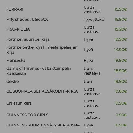
Uutta
FERRARI
15.90€
vastaava
Fifty shades : 1, Sidottu
Tyydyttävä
15.90€
Uutta
FISU-PIBLIA
19.20€
vastaava
Fortnite : suuri pelikirja
Hyvä
19.90€
Fortnite battle royal : mestaripelaajan
Hyvä
14.90€
kirja
Franseska
Hyvä
19.90€
Game of Thrones - valtaistuinpelin
Uutta
18.90€
vastaava
kulisseissa
Gekko
Uusi
19.90€
Uutta
GL SUOMALAISET KESÄKODIT -KIRJA
19.80€
vastaava
Uutta
Grillatun kera
19.90€
vastaava
Uutta
GUINNESS FOR GIRLS
9.90€
vastaava
GUINNESS SUURI ENNÄTYSKIRJA 1994
Hyvä
18.90€
Uutta