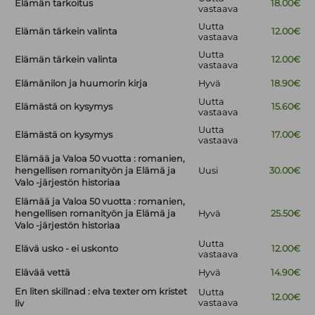
Elämän tarkoitus
18.00€
vastaava
Uutta
Elämän tärkein valinta
12.00€
vastaava
Uutta
Elämän tärkein valinta
12.00€
vastaava
Elämänilon ja huumorin kirja
Hyvä
18.90€
Uutta
Elämästä on kysymys
15.60€
vastaava
Uutta
Elämästä on kysymys
17.00€
vastaava
Elämää ja Valoa 50 vuotta : romanien,
hengellisen romanityön ja Elämä ja
Uusi
30.00€
Valo -järjestön historiaa
Elämää ja Valoa 50 vuotta : romanien,
hengellisen romanityön ja Elämä ja
Hyvä
25.50€
Valo -järjestön historiaa
Uutta
Elävä usko - ei uskonto
12.00€
vastaava
Elävää vettä
Hyvä
14.90€
En liten skillnad : elva texter om kristet
Uutta
12.00€
vastaava
liv