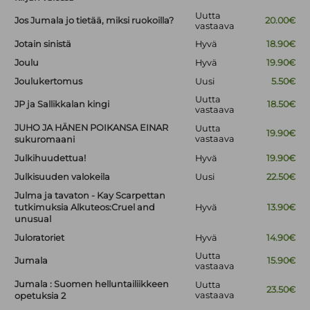
Uutta
Jos Jumala jo tietää, miksi ruokoilla?
20.00€
vastaava
Jotain sinistä
Hyvä
18.90€
Joulu
Hyvä
19.90€
Joulukertomus
Uusi
5.50€
Uutta
JP ja Sallikkalan kingi
18.50€
vastaava
JUHO JA HÄNEN POIKANSA EINAR
Uutta
19.90€
vastaava
sukuromaani
Julkihuudettua!
Hyvä
19.90€
Julkisuuden valokeila
Uusi
22.50€
Julma ja tavaton - Kay Scarpettan
tutkimuksia Alkuteos:Cruel and
Hyvä
13.90€
unusual
Juloratoriet
Hyvä
14.90€
Uutta
Jumala
15.90€
vastaava
Jumala : Suomen helluntailiikkeen
Uutta
23.50€
vastaava
opetuksia 2