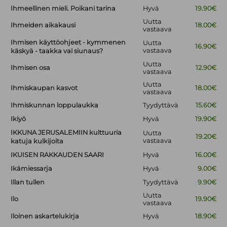
Ihmeellinen mieli. Poikani tarina
Hyvä
19.90€
Uutta
Ihmeiden aikakausi
18.00€
vastaava
Ihmisen käyttöohjeet - kymmenen
Uutta
16.90€
vastaava
käskyä - taakka vai siunaus?
Uutta
Ihmisen osa
12.90€
vastaava
Uutta
Ihmiskaupan kasvot
18.00€
vastaava
Ihmiskunnan loppulaukka
Tyydyttävä
15.60€
Ikiyö
Hyvä
19.90€
IKKUNA JERUSALEMIIN kulttuuria
Uutta
19.20€
vastaava
katuja kulkijoita
IKUISEN RAKKAUDEN SAARI
Hyvä
16.00€
Ikämiessarja
Hyvä
9.00€
Illan tullen
Tyydyttävä
9.90€
Uutta
Ilo
19.90€
vastaava
Iloinen askartelukirja
Hyvä
18.90€