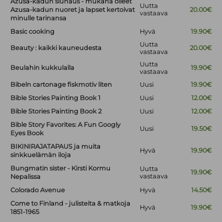
Azusa-kadun siunaus - mukana olleet
Uutta
Azusa-kadun nuoret ja lapset kertoivat
20.00€
vastaava
minulle tarinansa
Basic cooking
Hyvä
19.90€
Uutta
Beauty : kaikki kauneudesta
20.00€
vastaava
Uutta
Beulahin kukkulalla
19.90€
vastaava
Bibeln cartonage fiskmotiv liten
Uusi
19.90€
Bible Stories Painting Book 1
Uusi
12.00€
Bible Stories Painting Book 2
Uusi
12.00€
Bible Story Favorites: A Fun Googly
Uusi
19.50€
Eyes Book
BIKINIRAJATAPAUS ja muita
Hyvä
19.90€
sinkkuelämän iloja
Bungmatin sister - Kirsti Kormu
Uutta
19.90€
vastaava
Nepalissa
Colorado Avenue
Hyvä
14.50€
Come to Finland - julisteita & matkoja
Hyvä
19.90€
1851-1965