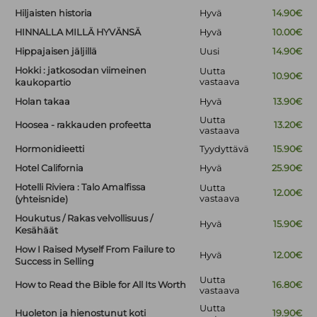
Hiljaisten historia
Hyvä
14.90€
HINNALLA MILLÄ HYVÄNSÄ
Hyvä
10.00€
Hippajaisen jäljillä
Uusi
14.90€
Hokki : jatkosodan viimeinen
Uutta
10.90€
vastaava
kaukopartio
Holan takaa
Hyvä
13.90€
Uutta
Hoosea - rakkauden profeetta
13.20€
vastaava
Hormonidieetti
Tyydyttävä
15.90€
Hotel California
Hyvä
25.90€
Hotelli Riviera : Talo Amalfissa
Uutta
12.00€
vastaava
(yhteisnide)
Houkutus / Rakas velvollisuus /
Hyvä
15.90€
Kesähäät
How I Raised Myself From Failure to
Hyvä
12.00€
Success in Selling
Uutta
How to Read the Bible for All Its Worth
16.80€
vastaava
Uutta
Huoleton ja hienostunut koti
19.90€