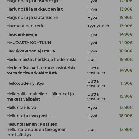
Harjunpää ja kiusantekijät
Hyvä
12.90€
Harjunpää ja rakkauden lait
Hyvä
13.90€
Harjunpää ja rautahuone
Hyvä
19.90€
Harmaat pantterit
Tyydyttävä
13.90€
Haudankaivaja
Hyvä
14.90€
HAUDASTA KOHTUUN
Hyvä
14.90€
Havukka-ahon ajattelija
Hyvä
10.90€
Hedelmäistä : herkkuja hedelmistä
Uusi
19.90€
Hedelmäsalaattia : moniravinteisia
Uutta
14.90€
vastaava
tositarinoita arkielämästä
Uutta
Heikkouden ylistys
11.90€
vastaava
Hellapoliisi makeilee - jälkiruoat ja
Uutta
19.90€
vastaava
makeat välipalat
Helluntai-Toivo
Hyvä
15.90€
Helluntaijakson postilla
Hyvä
18.90€
Helluntailainen : klassisen
helluntailaisuuden teologinen
Uusi
15.90€
ihmiskäsitys