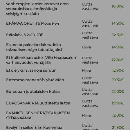
vanhempien lapset kertovat eron
Uutta
16.00€
vastaava
seurauksista elämässään ja
selviytymisestään
Uutta
ERÄMAA OPETTI 5 Moos 1-34
14.90€
vastaava
Uutta
Eränkävijä 2010-2011
12.50€
vastaava
Eskon taipaleelta : lakeudelta
Hyvä
14.90€
taivaallisen näyn toteuttajaksi
Et kuitenkaan usko : Ville Haapasalon
Uutta
22.80€
vastaava
varhaisvuodet Venäjällä
Et ole yksin : sanoja suruun
Hyvä
12.90€
Uutta
Ettemme menettäisi yhtäkään
19.50€
vastaava
Uutta
Euroopan juutalaisten kutsu
22.00€
vastaava
Uutta
EUROSANAKIRJA uudistettu laitos
19.90€
vastaava
EVANKELISEN HERÄTYSLIIKKEEN
Hyvä
12.00€
SYDÄNÄÄNIÄ
Uutta
Evelynin seitsemän kuolemaa
21.90€
vastaava