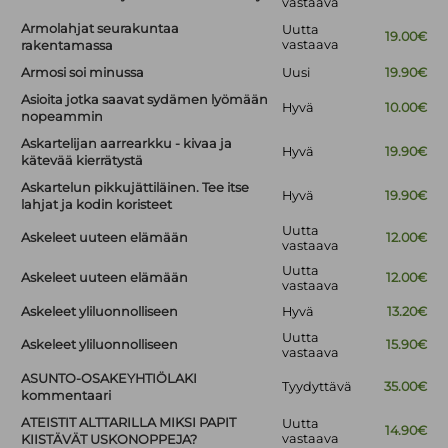
vastaava
Armolahjat seurakuntaa
Uutta
19.00€
vastaava
rakentamassa
Armosi soi minussa
Uusi
19.90€
Asioita jotka saavat sydämen lyömään
Hyvä
10.00€
nopeammin
Askartelijan aarrearkku - kivaa ja
Hyvä
19.90€
kätevää kierrätystä
Askartelun pikkujättiläinen. Tee itse
Hyvä
19.90€
lahjat ja kodin koristeet
Uutta
Askeleet uuteen elämään
12.00€
vastaava
Uutta
Askeleet uuteen elämään
12.00€
vastaava
Askeleet yliluonnolliseen
Hyvä
13.20€
Uutta
Askeleet yliluonnolliseen
15.90€
vastaava
ASUNTO-OSAKEYHTIÖLAKI
Tyydyttävä
35.00€
kommentaari
ATEISTIT ALTTARILLA MIKSI PAPIT
Uutta
14.90€
vastaava
KIISTÄVÄT USKONOPPEJA?