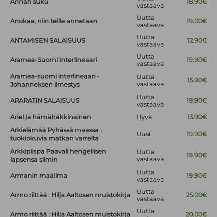
Annan suku
18.90€
vastaava
Uutta
Anokaa, niin teille annetaan
19.00€
vastaava
Uutta
ANTAMISEN SALAISUUS
12.90€
vastaava
Uutta
Aramea-Suomi Interlineaari
19.90€
vastaava
Aramea-suomi interlineaari -
Uutta
15.90€
vastaava
Johanneksen ilmestys
Uutta
ARARATIN SALAISUUS
19.90€
vastaava
Ariel ja hämähäkkinainen
Hyvä
13.90€
Arkielämää Pyhässä maassa :
Uusi
19.90€
tuokiokuvia matkan varrelta
Arkkipiispa Paavali hengellisen
Uutta
19.90€
vastaava
lapsensa silmin
Uutta
Armanin maailma
19.90€
vastaava
Uutta
Armo riittää : Hilja Aaltosen muistokirja
25.00€
vastaava
Uutta
Armo riittää : Hilja Aaltosen muistokirja
20.00€