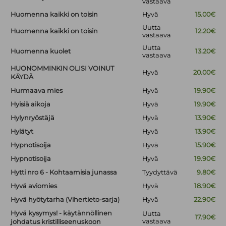
vastaava
Huomenna kaikki on toisin
Hyvä
15.00€
Uutta
Huomenna kaikki on toisin
12.20€
vastaava
Uutta
Huomenna kuolet
13.20€
vastaava
HUONOMMINKIN OLISI VOINUT
Hyvä
20.00€
KÄYDÄ
Hurmaava mies
Hyvä
19.90€
Hyisiä aikoja
Hyvä
19.90€
Hylynryöstäjä
Hyvä
13.90€
Hylätyt
Hyvä
13.90€
Hypnotisoija
Hyvä
15.90€
Hypnotisoija
Hyvä
19.90€
Hytti nro 6 - Kohtaamisia junassa
Tyydyttävä
9.80€
Hyvä aviomies
Hyvä
18.90€
Hyvä hyötytarha (Vihertieto-sarja)
Hyvä
22.90€
Hyvä kysymys! - käytännöllinen
Uutta
17.90€
vastaava
johdatus kristilliseenuskoon