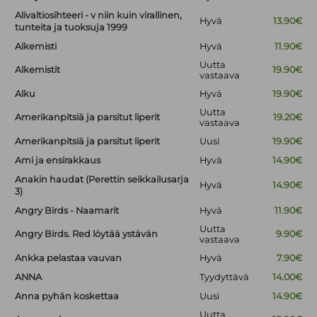
Alivaltiosihteeri - v niin kuin virallinen,
Hyvä
13.90€
tunteita ja tuoksuja 1999
Alkemisti
Hyvä
11.90€
Uutta
Alkemistit
19.90€
vastaava
Alku
Hyvä
19.90€
Uutta
Amerikanpitsiä ja parsitut liperit
19.20€
vastaava
Amerikanpitsiä ja parsitut liperit
Uusi
19.90€
Ami ja ensirakkaus
Hyvä
14.90€
Anakin haudat (Perettin seikkailusarja
Hyvä
14.90€
3)
Angry Birds - Naamarit
Hyvä
11.90€
Uutta
Angry Birds. Red löytää ystävän
9.90€
vastaava
Ankka pelastaa vauvan
Hyvä
7.90€
ANNA
Tyydyttävä
14.00€
Anna pyhän koskettaa
Uusi
14.90€
Uutta