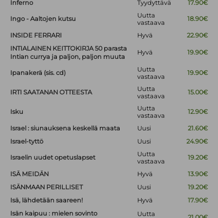
Inferno
Tyydyttävä
17.90€
Uutta
Ingo - Aaltojen kutsu
18.90€
vastaava
INSIDE FERRARI
Hyvä
22.90€
INTIALAINEN KEITTOKIRJA 50 parasta
Hyvä
19.90€
Intian currya ja paljon, paljon muuta
Uutta
Ipanakerä (sis. cd)
19.90€
vastaava
Uutta
IRTI SAATANAN OTTEESTA
15.00€
vastaava
Uutta
Isku
12.90€
vastaava
Israel : siunauksena keskellä maata
Uusi
21.60€
Israel-tyttö
Uusi
24.90€
Uutta
Israelin uudet opetuslapset
19.20€
vastaava
ISÄ MEIDÄN
Hyvä
13.90€
ISÄNMAAN PERILLISET
Uusi
19.20€
Isä, lähdetään saareen!
Hyvä
17.90€
Isän kaipuu : mielen sovinto
Uutta
21.00€