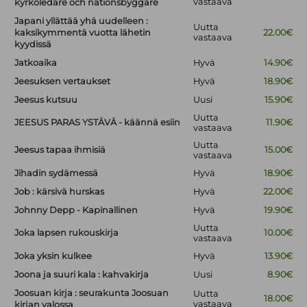
vastaava
kyrkoledare och nationsbyggare
Japani yllättää yhä uudelleen :
Uutta
kaksikymmentä vuotta lähetin
22.00€
vastaava
kyydissä
Jatkoaika
Hyvä
14.90€
Jeesuksen vertaukset
Hyvä
18.90€
Jeesus kutsuu
Uusi
15.90€
Uutta
JEESUS PARAS YSTÄVÄ - käännä esiin
11.90€
vastaava
Uutta
Jeesus tapaa ihmisiä
15.00€
vastaava
Jihadin sydämessä
Hyvä
18.90€
Job : kärsivä hurskas
Hyvä
22.00€
Johnny Depp - Kapinallinen
Hyvä
19.90€
Uutta
Joka lapsen rukouskirja
10.00€
vastaava
Joka yksin kulkee
Hyvä
13.90€
Joona ja suuri kala : kahvakirja
Uusi
8.90€
Joosuan kirja : seurakunta Joosuan
Uutta
18.00€
vastaava
kirjan valossa