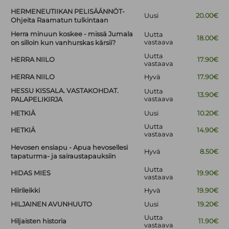
HERMENEUTIIKAN PELISÄÄNNÖT-
Uusi
20.00€
Ohjeita Raamatun tulkintaan
Herra minuun koskee - missä Jumala
Uutta
18.00€
vastaava
on silloin kun vanhurskas kärsii?
Uutta
HERRA NIILO
17.90€
vastaava
HERRA NIILO
Hyvä
17.90€
HESSU KISSALA. VASTAKOHDAT.
Uutta
13.90€
vastaava
PALAPELIKIRJA
HETKIÄ
Uusi
10.20€
Uutta
HETKIÄ
14.90€
vastaava
Hevosen ensiapu - Apua hevosellesi
Hyvä
8.50€
tapaturma- ja sairaustapauksiin
Uutta
HIDAS MIES
19.90€
vastaava
Hiirileikki
Hyvä
19.90€
HILJAINEN AVUNHUUTO
Uusi
19.20€
Uutta
Hiljaisten historia
11.90€
vastaava