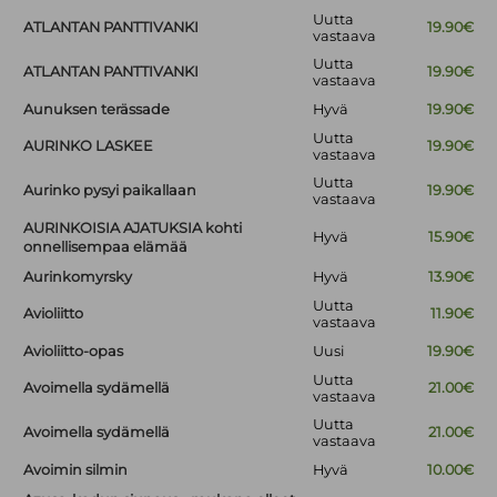
Uutta
ATLANTAN PANTTIVANKI
19.90€
vastaava
Uutta
ATLANTAN PANTTIVANKI
19.90€
vastaava
Aunuksen terässade
Hyvä
19.90€
Uutta
AURINKO LASKEE
19.90€
vastaava
Uutta
Aurinko pysyi paikallaan
19.90€
vastaava
AURINKOISIA AJATUKSIA kohti
Hyvä
15.90€
onnellisempaa elämää
Aurinkomyrsky
Hyvä
13.90€
Uutta
Avioliitto
11.90€
vastaava
Avioliitto-opas
Uusi
19.90€
Uutta
Avoimella sydämellä
21.00€
vastaava
Uutta
Avoimella sydämellä
21.00€
vastaava
Avoimin silmin
Hyvä
10.00€