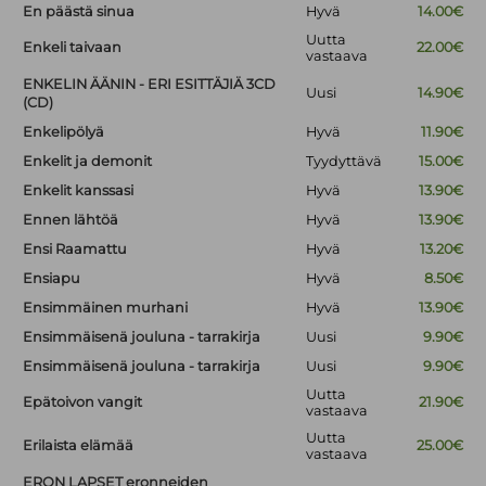
En päästä sinua
Hyvä
14.00€
Uutta
Enkeli taivaan
22.00€
vastaava
ENKELIN ÄÄNIN - ERI ESITTÄJIÄ 3CD
Uusi
14.90€
(CD)
Enkelipölyä
Hyvä
11.90€
Enkelit ja demonit
Tyydyttävä
15.00€
Enkelit kanssasi
Hyvä
13.90€
Ennen lähtöä
Hyvä
13.90€
Ensi Raamattu
Hyvä
13.20€
Ensiapu
Hyvä
8.50€
Ensimmäinen murhani
Hyvä
13.90€
Ensimmäisenä jouluna - tarrakirja
Uusi
9.90€
Ensimmäisenä jouluna - tarrakirja
Uusi
9.90€
Uutta
Epätoivon vangit
21.90€
vastaava
Uutta
Erilaista elämää
25.00€
vastaava
ERON LAPSET eronneiden