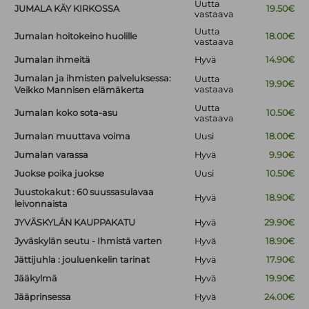
Uutta
JUMALA KÄY KIRKOSSA
19.50€
vastaava
Uutta
Jumalan hoitokeino huolille
18.00€
vastaava
Jumalan ihmeitä
Hyvä
14.90€
Jumalan ja ihmisten palveluksessa:
Uutta
19.90€
vastaava
Veikko Mannisen elämäkerta
Uutta
Jumalan koko sota-asu
10.50€
vastaava
Jumalan muuttava voima
Uusi
18.00€
Jumalan varassa
Hyvä
9.90€
Juokse poika juokse
Uusi
10.50€
Juustokakut : 60 suussasulavaa
Hyvä
18.90€
leivonnaista
JYVÄSKYLÄN KAUPPAKATU
Hyvä
29.90€
Jyväskylän seutu - Ihmistä varten
Hyvä
18.90€
Jättijuhla : jouluenkelin tarinat
Hyvä
17.90€
Jääkylmä
Hyvä
19.90€
Jääprinsessa
Hyvä
24.00€