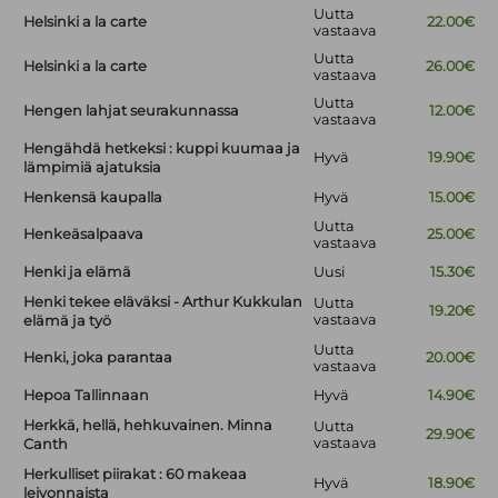
Uutta
Helsinki a la carte
22.00€
vastaava
Uutta
Helsinki a la carte
26.00€
vastaava
Uutta
Hengen lahjat seurakunnassa
12.00€
vastaava
Hengähdä hetkeksi : kuppi kuumaa ja
Hyvä
19.90€
lämpimiä ajatuksia
Henkensä kaupalla
Hyvä
15.00€
Uutta
Henkeäsalpaava
25.00€
vastaava
Henki ja elämä
Uusi
15.30€
Henki tekee eläväksi - Arthur Kukkulan
Uutta
19.20€
vastaava
elämä ja työ
Uutta
Henki, joka parantaa
20.00€
vastaava
Hepoa Tallinnaan
Hyvä
14.90€
Herkkä, hellä, hehkuvainen. Minna
Uutta
29.90€
vastaava
Canth
Herkulliset piirakat : 60 makeaa
Hyvä
18.90€
leivonnaista