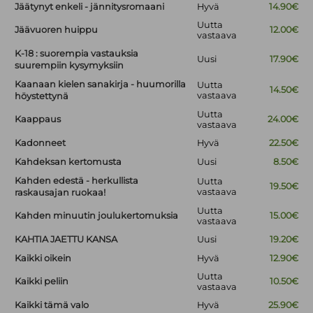
Jäätynyt enkeli - jännitysromaani
Hyvä
14.90€
Uutta
Jäävuoren huippu
12.00€
vastaava
K-18 : suorempia vastauksia
Uusi
17.90€
suurempiin kysymyksiin
Kaanaan kielen sanakirja - huumorilla
Uutta
14.50€
vastaava
höystettynä
Uutta
Kaappaus
24.00€
vastaava
Kadonneet
Hyvä
22.50€
Kahdeksan kertomusta
Uusi
8.50€
Kahden edestä - herkullista
Uutta
19.50€
vastaava
raskausajan ruokaa!
Uutta
Kahden minuutin joulukertomuksia
15.00€
vastaava
KAHTIA JAETTU KANSA
Uusi
19.20€
Kaikki oikein
Hyvä
12.90€
Uutta
Kaikki peliin
10.50€
vastaava
Kaikki tämä valo
Hyvä
25.90€