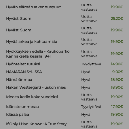
Uutta
Hyvän elämän rakennuspuut
19.90€
vastaava
Uutta
Hyvästi Suomi
25.20€
vastaava
Uutta
Hyvästi Suomi
19.90€
vastaava
Uutta
Hyvää arkea ja kohtaamisia
19.90€
vastaava
Hyökkäyksen edellä - Kaukopartio
Uutta
19.90€
vastaava
Kannaksella kesällä 1941
Hyönteiset tutuksi
Tyydyttävä
14.90€
HÄMÄRÄN SYLISSÄ
Hyvä
9.00€
Hämäränmaa
Hyvä
18.90€
Håkan Westergård - uskon mies
Hyvä
18.90€
Uutta
Ideoita kotiin koko vuodeksi
19.90€
vastaava
Idän sielunmessu
Tyydyttävä
17.90€
Idässä palaa
Hyvä
19.90€
Uutta
If Only I Had Known: A True Story
19.90€
vastaava