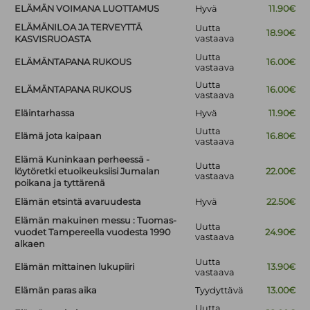
ELÄMÄN VOIMANA LUOTTAMUS
Hyvä
11.90€
ELÄMÄNILOA JA TERVEYTTÄ
Uutta
18.90€
vastaava
KASVISRUOASTA
Uutta
ELÄMÄNTAPANA RUKOUS
16.00€
vastaava
Uutta
ELÄMÄNTAPANA RUKOUS
16.00€
vastaava
Eläintarhassa
Hyvä
11.90€
Uutta
Elämä jota kaipaan
16.80€
vastaava
Elämä Kuninkaan perheessä -
Uutta
löytöretki etuoikeuksiisi Jumalan
22.00€
vastaava
poikana ja tyttärenä
Elämän etsintä avaruudesta
Hyvä
22.50€
Elämän makuinen messu : Tuomas-
Uutta
vuodet Tampereella vuodesta 1990
24.90€
vastaava
alkaen
Uutta
Elämän mittainen lukupiiri
13.90€
vastaava
Elämän paras aika
Tyydyttävä
13.00€
Uutta