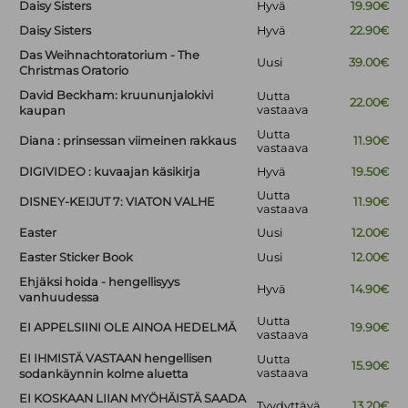
Daisy Sisters
Hyvä
19.90€
Daisy Sisters
Hyvä
22.90€
Das Weihnachtoratorium - The
Uusi
39.00€
Christmas Oratorio
David Beckham: kruununjalokivi
Uutta
22.00€
vastaava
kaupan
Uutta
Diana : prinsessan viimeinen rakkaus
11.90€
vastaava
DIGIVIDEO : kuvaajan käsikirja
Hyvä
19.50€
Uutta
DISNEY-KEIJUT 7: VIATON VALHE
11.90€
vastaava
Easter
Uusi
12.00€
Easter Sticker Book
Uusi
12.00€
Ehjäksi hoida - hengellisyys
Hyvä
14.90€
vanhuudessa
Uutta
EI APPELSIINI OLE AINOA HEDELMÄ
19.90€
vastaava
EI IHMISTÄ VASTAAN hengellisen
Uutta
15.90€
vastaava
sodankäynnin kolme aluetta
EI KOSKAAN LIIAN MYÖHÄISTÄ SAADA
Tyydyttävä
13.20€