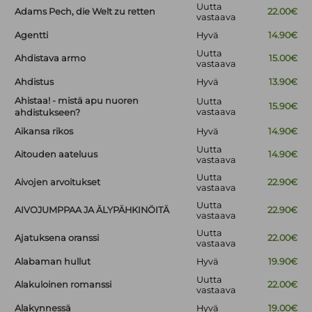
Uutta
Adams Pech, die Welt zu retten
22.00€
vastaava
Agentti
Hyvä
14.90€
Uutta
Ahdistava armo
15.00€
vastaava
Ahdistus
Hyvä
13.90€
Ahistaa! - mistä apu nuoren
Uutta
15.90€
vastaava
ahdistukseen?
Aikansa rikos
Hyvä
14.90€
Uutta
Aitouden aateluus
14.90€
vastaava
Uutta
Aivojen arvoitukset
22.90€
vastaava
Uutta
AIVOJUMPPAA JA ÄLYPÄHKINÖITÄ
22.90€
vastaava
Uutta
Ajatuksena oranssi
22.00€
vastaava
Alabaman hullut
Hyvä
19.90€
Uutta
Alakuloinen romanssi
22.00€
vastaava
Alakynnessä
Hyvä
19.00€