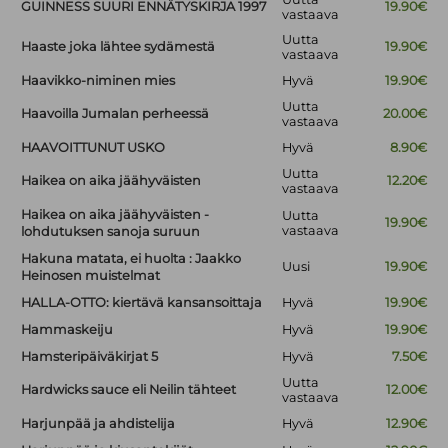
GUINNESS SUURI ENNÄTYSKIRJA 1997
19.90€
vastaava
Uutta
Haaste joka lähtee sydämestä
19.90€
vastaava
Haavikko-niminen mies
Hyvä
19.90€
Uutta
Haavoilla Jumalan perheessä
20.00€
vastaava
HAAVOITTUNUT USKO
Hyvä
8.90€
Uutta
Haikea on aika jäähyväisten
12.20€
vastaava
Haikea on aika jäähyväisten -
Uutta
19.90€
vastaava
lohdutuksen sanoja suruun
Hakuna matata, ei huolta : Jaakko
Uusi
19.90€
Heinosen muistelmat
HALLA-OTTO: kiertävä kansansoittaja
Hyvä
19.90€
Hammaskeiju
Hyvä
19.90€
Hamsteripäiväkirjat 5
Hyvä
7.50€
Uutta
Hardwicks sauce eli Neilin tähteet
12.00€
vastaava
Harjunpää ja ahdistelija
Hyvä
12.90€