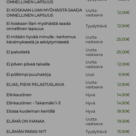
ONNELLINEN LAPSUUS
EI KOSKAAN LIIAN MYÖHÄISTÄ SAADA
Uutta
12.00€
vastaava
ONNELLINEN LAPSUUS
Ei koskaan liian myöhäistä saada
Tyydyttävä
12.90€
onnellinen lapsuus
Ei mitään hyvää minulle : kertomus
Uutta
25.00€
vastaava
kärsimyksestä ja selviytymisestä
Uutta
Ei pakotietä
25.00€
vastaava
Uutta
Ei pilven pilveä taivalla
12.00€
vastaava
Ei pöllömpi puuhakirja
Uusi
9.90€
Uutta
ELIAS, PIENI PELASTUSLAIVA
12.90€
vastaava
Elinkautinen
Hyvä
14.90€
Elinkautinen - Takamäki 1-3
Hyvä
14.90€
Elossa kuoleman kentillä
Hyvä
18.90€
Uutta
ELÄMÄ ON IHANAA
19.50€
vastaava
ELÄMÄN PARAS NYT
Tyydyttävä
15.90€