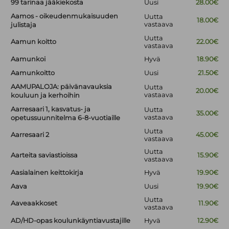
99 tarinaa jääkiekosta
Uusi
28.00€
Aamos - oikeudenmukaisuuden
Uutta
18.00€
vastaava
julistaja
Uutta
Aamun koitto
22.00€
vastaava
Aamunkoi
Hyvä
18.90€
Aamunkoitto
Uusi
21.50€
AAMUPALOJA: päivänavauksia
Uutta
20.00€
vastaava
kouluun ja kerhoihin
Aarresaari 1, kasvatus- ja
Uutta
35.00€
vastaava
opetussuunnitelma 6-8-vuotiaille
Uutta
Aarresaari 2
45.00€
vastaava
Uutta
Aarteita saviastioissa
15.90€
vastaava
Aasialainen keittokirja
Hyvä
19.90€
Aava
Uusi
19.90€
Uutta
Aaveaakkoset
11.90€
vastaava
AD/HD-opas koulunkäyntiavustajille
Hyvä
12.90€