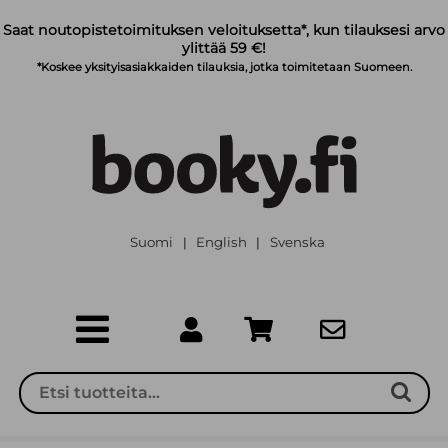
Siirry pääsisältöön
Saat noutopistetoimituksen veloituksetta*, kun tilauksesi arvo
ylittää 59 €!
*Koskee yksityisasiakkaiden tilauksia, jotka toimitetaan Suomeen.
Suomi
English
Svenska
|
|