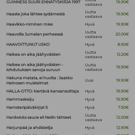
GUINNESS SUURI ENNÄTYSKIRJA 1997
19.90€
vastaava
Uutta
Haaste joka lähtee sydämestä
19.90€
vastaava
Haavikko-niminen mies
Hyvä
19.90€
Uutta
Haavoilla Jumalan perheessä
20.00€
vastaava
HAAVOITTUNUT USKO
Hyvä
8.90€
Uutta
Haikea on aika jäähyväisten
12.20€
vastaava
Haikea on aika jäähyväisten -
Uutta
19.90€
vastaava
lohdutuksen sanoja suruun
Hakuna matata, ei huolta : Jaakko
Uusi
19.90€
Heinosen muistelmat
HALLA-OTTO: kiertävä kansansoittaja
Hyvä
19.90€
Hammaskeiju
Hyvä
19.90€
Hamsteripäiväkirjat 5
Hyvä
7.50€
Uutta
Hardwicks sauce eli Neilin tähteet
12.00€
vastaava
Harjunpää ja ahdistelija
Hyvä
12.90€