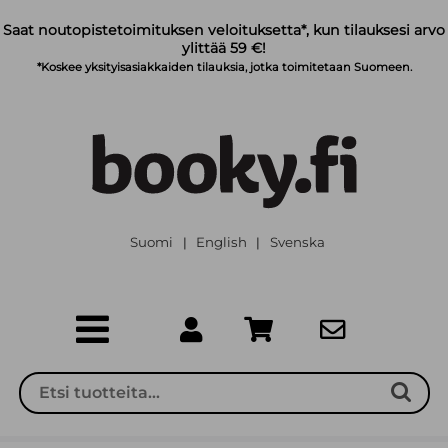
Siirry pääsisältöön
Saat noutopistetoimituksen veloituksetta*, kun tilauksesi arvo
ylittää 59 €!
*Koskee yksityisasiakkaiden tilauksia, jotka toimitetaan Suomeen.
Suomi
English
Svenska
|
|