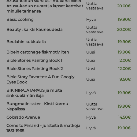
Azusa-kadun siunaus - mukana olleet
Uutta
Azusa-kadun nuoret ja lapset kertoivat
20.00€
vastaava
minulle tarinansa
Basic cooking
Hyvä
19.90€
Uutta
Beauty : kaikki kauneudesta
20.00€
vastaava
Uutta
Beulahin kukkulalla
19.90€
vastaava
Bibeln cartonage fiskmotiv liten
Uusi
19.90€
Bible Stories Painting Book 1
Uusi
12.00€
Bible Stories Painting Book 2
Uusi
12.00€
Bible Story Favorites: A Fun Googly
Uusi
19.50€
Eyes Book
BIKINIRAJATAPAUS ja muita
Hyvä
19.90€
sinkkuelämän iloja
Bungmatin sister - Kirsti Kormu
Uutta
19.90€
vastaava
Nepalissa
Colorado Avenue
Hyvä
14.50€
Come to Finland - julisteita & matkoja
Hyvä
19.90€
1851-1965