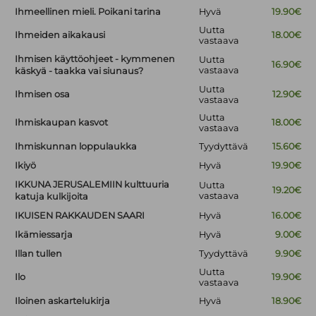
Ihmeellinen mieli. Poikani tarina
Hyvä
19.90€
Uutta
Ihmeiden aikakausi
18.00€
vastaava
Ihmisen käyttöohjeet - kymmenen
Uutta
16.90€
vastaava
käskyä - taakka vai siunaus?
Uutta
Ihmisen osa
12.90€
vastaava
Uutta
Ihmiskaupan kasvot
18.00€
vastaava
Ihmiskunnan loppulaukka
Tyydyttävä
15.60€
Ikiyö
Hyvä
19.90€
IKKUNA JERUSALEMIIN kulttuuria
Uutta
19.20€
vastaava
katuja kulkijoita
IKUISEN RAKKAUDEN SAARI
Hyvä
16.00€
Ikämiessarja
Hyvä
9.00€
Illan tullen
Tyydyttävä
9.90€
Uutta
Ilo
19.90€
vastaava
Iloinen askartelukirja
Hyvä
18.90€