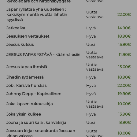
vastaava
kyrkoledare och nationsbyggare
Japani yllättää yhä uudelleen :
Uutta
kaksikymmentä vuotta lähetin
22.00€
vastaava
kyydissä
Jatkoaika
Hyvä
14.90€
Jeesuksen vertaukset
Hyvä
18.90€
Jeesus kutsuu
Uusi
15.90€
Uutta
JEESUS PARAS YSTÄVÄ - käännä esiin
11.90€
vastaava
Uutta
Jeesus tapaa ihmisiä
15.00€
vastaava
Jihadin sydämessä
Hyvä
18.90€
Job : kärsivä hurskas
Hyvä
22.00€
Johnny Depp - Kapinallinen
Hyvä
19.90€
Uutta
Joka lapsen rukouskirja
10.00€
vastaava
Joka yksin kulkee
Hyvä
13.90€
Joona ja suuri kala : kahvakirja
Uusi
8.90€
Joosuan kirja : seurakunta Joosuan
Uutta
18.00€
vastaava
kirjan valossa