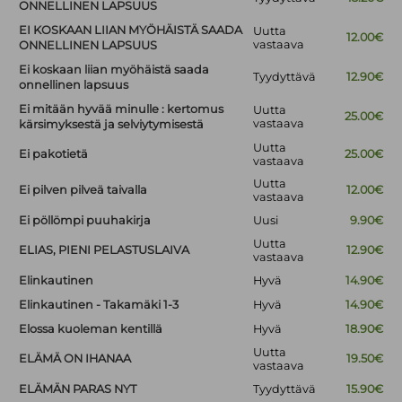
ONNELLINEN LAPSUUS
EI KOSKAAN LIIAN MYÖHÄISTÄ SAADA
Uutta
12.00€
vastaava
ONNELLINEN LAPSUUS
Ei koskaan liian myöhäistä saada
Tyydyttävä
12.90€
onnellinen lapsuus
Ei mitään hyvää minulle : kertomus
Uutta
25.00€
vastaava
kärsimyksestä ja selviytymisestä
Uutta
Ei pakotietä
25.00€
vastaava
Uutta
Ei pilven pilveä taivalla
12.00€
vastaava
Ei pöllömpi puuhakirja
Uusi
9.90€
Uutta
ELIAS, PIENI PELASTUSLAIVA
12.90€
vastaava
Elinkautinen
Hyvä
14.90€
Elinkautinen - Takamäki 1-3
Hyvä
14.90€
Elossa kuoleman kentillä
Hyvä
18.90€
Uutta
ELÄMÄ ON IHANAA
19.50€
vastaava
ELÄMÄN PARAS NYT
Tyydyttävä
15.90€