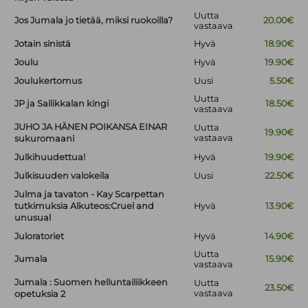
Uutta
Jos Jumala jo tietää, miksi ruokoilla?
20.00€
vastaava
Jotain sinistä
Hyvä
18.90€
Joulu
Hyvä
19.90€
Joulukertomus
Uusi
5.50€
Uutta
JP ja Sallikkalan kingi
18.50€
vastaava
JUHO JA HÄNEN POIKANSA EINAR
Uutta
19.90€
vastaava
sukuromaani
Julkihuudettua!
Hyvä
19.90€
Julkisuuden valokeila
Uusi
22.50€
Julma ja tavaton - Kay Scarpettan
tutkimuksia Alkuteos:Cruel and
Hyvä
13.90€
unusual
Juloratoriet
Hyvä
14.90€
Uutta
Jumala
15.90€
vastaava
Jumala : Suomen helluntailiikkeen
Uutta
23.50€
vastaava
opetuksia 2