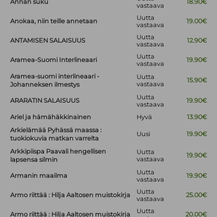
Annan suku
18.90€
vastaava
Uutta
Anokaa, niin teille annetaan
19.00€
vastaava
Uutta
ANTAMISEN SALAISUUS
12.90€
vastaava
Uutta
Aramea-Suomi Interlineaari
19.90€
vastaava
Aramea-suomi interlineaari -
Uutta
15.90€
vastaava
Johanneksen ilmestys
Uutta
ARARATIN SALAISUUS
19.90€
vastaava
Ariel ja hämähäkkinainen
Hyvä
13.90€
Arkielämää Pyhässä maassa :
Uusi
19.90€
tuokiokuvia matkan varrelta
Arkkipiispa Paavali hengellisen
Uutta
19.90€
vastaava
lapsensa silmin
Uutta
Armanin maailma
19.90€
vastaava
Uutta
Armo riittää : Hilja Aaltosen muistokirja
25.00€
vastaava
Uutta
Armo riittää : Hilja Aaltosen muistokirja
20.00€