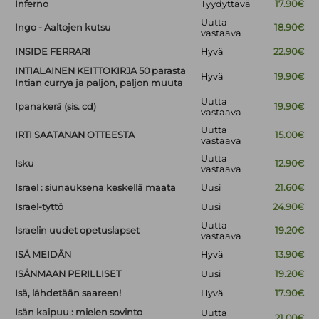
Inferno
Tyydyttävä
17.90€
Uutta
Ingo - Aaltojen kutsu
18.90€
vastaava
INSIDE FERRARI
Hyvä
22.90€
INTIALAINEN KEITTOKIRJA 50 parasta
Hyvä
19.90€
Intian currya ja paljon, paljon muuta
Uutta
Ipanakerä (sis. cd)
19.90€
vastaava
Uutta
IRTI SAATANAN OTTEESTA
15.00€
vastaava
Uutta
Isku
12.90€
vastaava
Israel : siunauksena keskellä maata
Uusi
21.60€
Israel-tyttö
Uusi
24.90€
Uutta
Israelin uudet opetuslapset
19.20€
vastaava
ISÄ MEIDÄN
Hyvä
13.90€
ISÄNMAAN PERILLISET
Uusi
19.20€
Isä, lähdetään saareen!
Hyvä
17.90€
Isän kaipuu : mielen sovinto
Uutta
21.00€