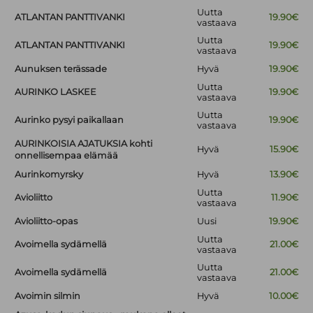
Uutta
ATLANTAN PANTTIVANKI
19.90€
vastaava
Uutta
ATLANTAN PANTTIVANKI
19.90€
vastaava
Aunuksen terässade
Hyvä
19.90€
Uutta
AURINKO LASKEE
19.90€
vastaava
Uutta
Aurinko pysyi paikallaan
19.90€
vastaava
AURINKOISIA AJATUKSIA kohti
Hyvä
15.90€
onnellisempaa elämää
Aurinkomyrsky
Hyvä
13.90€
Uutta
Avioliitto
11.90€
vastaava
Avioliitto-opas
Uusi
19.90€
Uutta
Avoimella sydämellä
21.00€
vastaava
Uutta
Avoimella sydämellä
21.00€
vastaava
Avoimin silmin
Hyvä
10.00€