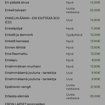
En päästä sinua
Hyvä
14.00€
Uutta
Enkeli taivaan
22.00€
vastaava
ENKELIN ÄÄNIN - ERI ESITTÄJIÄ 3CD
Uusi
14.90€
(CD)
Enkelipölyä
Hyvä
11.90€
Enkelit ja demonit
Tyydyttävä
15.00€
Enkelit kanssasi
Hyvä
13.90€
Ennen lähtöä
Hyvä
13.90€
Ensi Raamattu
Hyvä
13.20€
Ensiapu
Hyvä
8.50€
Ensimmäinen murhani
Hyvä
13.90€
Ensimmäisenä jouluna - tarrakirja
Uusi
9.90€
Ensimmäisenä jouluna - tarrakirja
Uusi
9.90€
Uutta
Epätoivon vangit
21.90€
vastaava
Uutta
Erilaista elämää
25.00€
vastaava
ERON LAPSET eronneiden