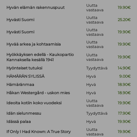
Uutta
Hyvän elämän rakennuspuut
19.90€
vastaava
Uutta
Hyvästi Suomi
25.20€
vastaava
Uutta
Hyvästi Suomi
19.90€
vastaava
Uutta
Hyvää arkea ja kohtaamisia
19.90€
vastaava
Hyökkäyksen edellä - Kaukopartio
Uutta
19.90€
vastaava
Kannaksella kesällä 1941
Hyönteiset tutuksi
Tyydyttävä
14.90€
HÄMÄRÄN SYLISSÄ
Hyvä
9.00€
Hämäränmaa
Hyvä
18.90€
Håkan Westergård - uskon mies
Hyvä
18.90€
Uutta
Ideoita kotiin koko vuodeksi
19.90€
vastaava
Idän sielunmessu
Tyydyttävä
17.90€
Idässä palaa
Hyvä
19.90€
Uutta
If Only I Had Known: A True Story
19.90€
vastaava