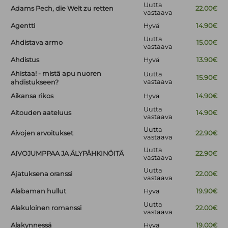
Uutta
Adams Pech, die Welt zu retten
22.00€
vastaava
Agentti
Hyvä
14.90€
Uutta
Ahdistava armo
15.00€
vastaava
Ahdistus
Hyvä
13.90€
Ahistaa! - mistä apu nuoren
Uutta
15.90€
vastaava
ahdistukseen?
Aikansa rikos
Hyvä
14.90€
Uutta
Aitouden aateluus
14.90€
vastaava
Uutta
Aivojen arvoitukset
22.90€
vastaava
Uutta
AIVOJUMPPAA JA ÄLYPÄHKINÖITÄ
22.90€
vastaava
Uutta
Ajatuksena oranssi
22.00€
vastaava
Alabaman hullut
Hyvä
19.90€
Uutta
Alakuloinen romanssi
22.00€
vastaava
Alakynnessä
Hyvä
19.00€