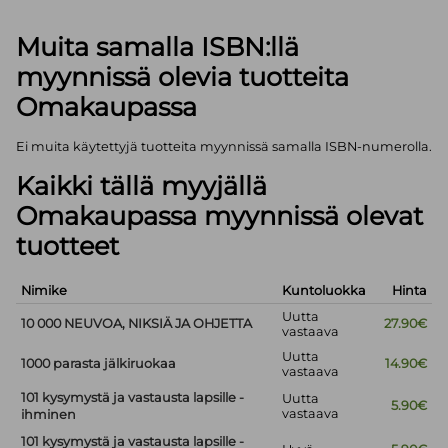
Muita samalla ISBN:llä
myynnissä olevia tuotteita
Omakaupassa
Ei muita käytettyjä tuotteita myynnissä samalla ISBN-numerolla.
Kaikki tällä myyjällä
Omakaupassa myynnissä olevat
tuotteet
Nimike
Kuntoluokka
Hinta
Uutta
10 000 NEUVOA, NIKSIÄ JA OHJETTA
27.90€
vastaava
Uutta
1000 parasta jälkiruokaa
14.90€
vastaava
101 kysymystä ja vastausta lapsille -
Uutta
5.90€
vastaava
ihminen
101 kysymystä ja vastausta lapsille -