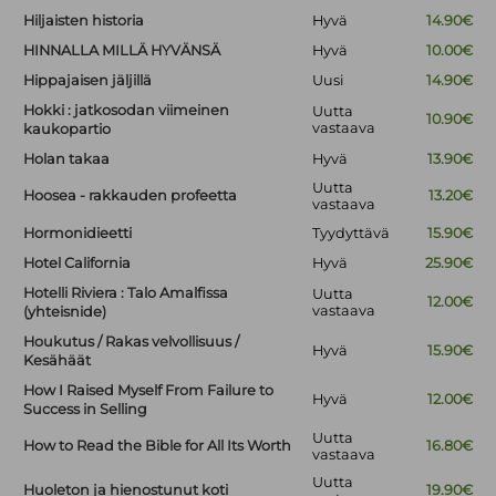
Hiljaisten historia
Hyvä
14.90€
HINNALLA MILLÄ HYVÄNSÄ
Hyvä
10.00€
Hippajaisen jäljillä
Uusi
14.90€
Hokki : jatkosodan viimeinen
Uutta
10.90€
vastaava
kaukopartio
Holan takaa
Hyvä
13.90€
Uutta
Hoosea - rakkauden profeetta
13.20€
vastaava
Hormonidieetti
Tyydyttävä
15.90€
Hotel California
Hyvä
25.90€
Hotelli Riviera : Talo Amalfissa
Uutta
12.00€
vastaava
(yhteisnide)
Houkutus / Rakas velvollisuus /
Hyvä
15.90€
Kesähäät
How I Raised Myself From Failure to
Hyvä
12.00€
Success in Selling
Uutta
How to Read the Bible for All Its Worth
16.80€
vastaava
Uutta
Huoleton ja hienostunut koti
19.90€