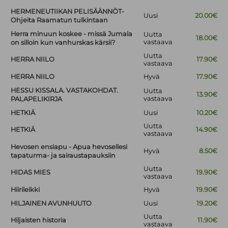
HERMENEUTIIKAN PELISÄÄNNÖT-
Uusi
20.00€
Ohjeita Raamatun tulkintaan
Herra minuun koskee - missä Jumala
Uutta
18.00€
vastaava
on silloin kun vanhurskas kärsii?
Uutta
HERRA NIILO
17.90€
vastaava
HERRA NIILO
Hyvä
17.90€
HESSU KISSALA. VASTAKOHDAT.
Uutta
13.90€
vastaava
PALAPELIKIRJA
HETKIÄ
Uusi
10.20€
Uutta
HETKIÄ
14.90€
vastaava
Hevosen ensiapu - Apua hevosellesi
Hyvä
8.50€
tapaturma- ja sairaustapauksiin
Uutta
HIDAS MIES
19.90€
vastaava
Hiirileikki
Hyvä
19.90€
HILJAINEN AVUNHUUTO
Uusi
19.20€
Uutta
Hiljaisten historia
11.90€
vastaava