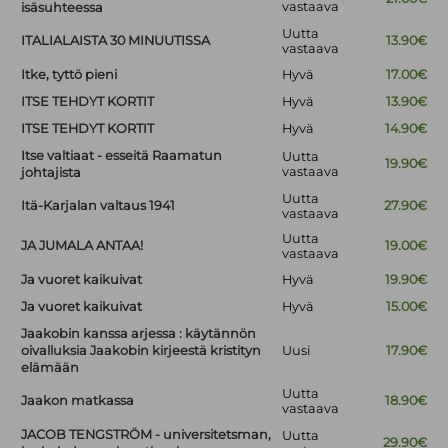
vastaava
isäsuhteessa
Uutta
ITALIALAISTA 30 MINUUTISSA
13.90€
vastaava
Itke, tyttö pieni
Hyvä
17.00€
ITSE TEHDYT KORTIT
Hyvä
13.90€
ITSE TEHDYT KORTIT
Hyvä
14.90€
Itse valtiaat - esseitä Raamatun
Uutta
19.90€
vastaava
johtajista
Uutta
Itä-Karjalan valtaus 1941
27.90€
vastaava
Uutta
JA JUMALA ANTAA!
19.00€
vastaava
Ja vuoret kaikuivat
Hyvä
19.90€
Ja vuoret kaikuivat
Hyvä
15.00€
Jaakobin kanssa arjessa : käytännön
oivalluksia Jaakobin kirjeestä kristityn
Uusi
17.90€
elämään
Uutta
Jaakon matkassa
18.90€
vastaava
JACOB TENGSTRÖM - universitetsman,
Uutta
29.90€