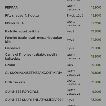
Uutta
FERRARI
15.90€
vastaava
Fifty shades : 1, Sidottu
Tyydyttävä
15.90€
Uutta
FISU-PIBLIA
19.20€
vastaava
Fortnite : suuri pelikirja
Hyvä
19.90€
Fortnite battle royal : mestaripelaajan
Hyvä
14.90€
kirja
Franseska
Hyvä
19.90€
Game of Thrones - valtaistuinpelin
Uutta
18.90€
vastaava
kulisseissa
Gekko
Uusi
19.90€
Uutta
GL SUOMALAISET KESÄKODIT -KIRJA
19.80€
vastaava
Uutta
Grillatun kera
19.90€
vastaava
Uutta
GUINNESS FOR GIRLS
9.90€
vastaava
GUINNESS SUURI ENNÄTYSKIRJA 1994
Hyvä
18.90€
Uutta