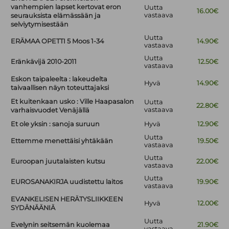
vanhempien lapset kertovat eron
Uutta
16.00€
vastaava
seurauksista elämässään ja
selviytymisestään
Uutta
ERÄMAA OPETTI 5 Moos 1-34
14.90€
vastaava
Uutta
Eränkävijä 2010-2011
12.50€
vastaava
Eskon taipaleelta : lakeudelta
Hyvä
14.90€
taivaallisen näyn toteuttajaksi
Et kuitenkaan usko : Ville Haapasalon
Uutta
22.80€
vastaava
varhaisvuodet Venäjällä
Et ole yksin : sanoja suruun
Hyvä
12.90€
Uutta
Ettemme menettäisi yhtäkään
19.50€
vastaava
Uutta
Euroopan juutalaisten kutsu
22.00€
vastaava
Uutta
EUROSANAKIRJA uudistettu laitos
19.90€
vastaava
EVANKELISEN HERÄTYSLIIKKEEN
Hyvä
12.00€
SYDÄNÄÄNIÄ
Uutta
Evelynin seitsemän kuolemaa
21.90€
vastaava