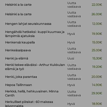
Uutta
Helsinki a la carte
22.00€
vastaava
Uutta
Helsinki a la carte
26.00€
vastaava
Uutta
Hengen lahjat seurakunnassa
12.00€
vastaava
Hengähdä hetkeksi : kuppi kuumaa ja
Hyvä
19.90€
lämpimiä ajatuksia
Henkensä kaupalla
Hyvä
15.00€
Uutta
Henkeäsalpaava
25.00€
vastaava
Henki ja elämä
Uusi
15.30€
Henki tekee eläväksi - Arthur Kukkulan
Uutta
19.20€
vastaava
elämä ja työ
Uutta
Henki, joka parantaa
20.00€
vastaava
Hepoa Tallinnaan
Hyvä
14.90€
Herkkä, hellä, hehkuvainen. Minna
Uutta
29.90€
vastaava
Canth
Herkulliset piirakat : 60 makeaa
Hyvä
18.90€
leivonnaista