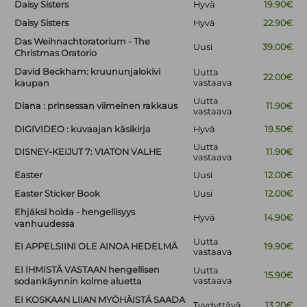
Daisy Sisters
Hyvä
19.90€
Daisy Sisters
Hyvä
22.90€
Das Weihnachtoratorium - The
Uusi
39.00€
Christmas Oratorio
David Beckham: kruununjalokivi
Uutta
22.00€
vastaava
kaupan
Uutta
Diana : prinsessan viimeinen rakkaus
11.90€
vastaava
DIGIVIDEO : kuvaajan käsikirja
Hyvä
19.50€
Uutta
DISNEY-KEIJUT 7: VIATON VALHE
11.90€
vastaava
Easter
Uusi
12.00€
Easter Sticker Book
Uusi
12.00€
Ehjäksi hoida - hengellisyys
Hyvä
14.90€
vanhuudessa
Uutta
EI APPELSIINI OLE AINOA HEDELMÄ
19.90€
vastaava
EI IHMISTÄ VASTAAN hengellisen
Uutta
15.90€
vastaava
sodankäynnin kolme aluetta
EI KOSKAAN LIIAN MYÖHÄISTÄ SAADA
Tyydyttävä
13.20€