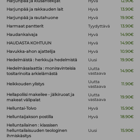
Harjunpää ja kiusantekijät
Hyvä
12.90€
Harjunpää ja rakkauden lait
Hyvä
13.90€
Harjunpää ja rautahuone
Hyvä
19.90€
Harmaat pantterit
Tyydyttävä
13.90€
Haudankaivaja
Hyvä
14.90€
HAUDASTA KOHTUUN
Hyvä
14.90€
Havukka-ahon ajattelija
Hyvä
10.90€
Hedelmäistä : herkkuja hedelmistä
Uusi
19.90€
Hedelmäsalaattia : moniravinteisia
Uutta
14.90€
vastaava
tositarinoita arkielämästä
Uutta
Heikkouden ylistys
11.90€
vastaava
Hellapoliisi makeilee - jälkiruoat ja
Uutta
19.90€
vastaava
makeat välipalat
Helluntai-Toivo
Hyvä
15.90€
Helluntaijakson postilla
Hyvä
18.90€
Helluntailainen : klassisen
helluntailaisuuden teologinen
Uusi
15.90€
ihmiskäsitys