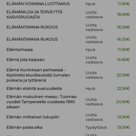
ELÄMÄN VOIMANA LUOTTAMUS
Hyvä
11.90€
ELÄMÄNILOA JA TERVEYTTÄ
Uutta
18.90€
vastaava
KASVISRUOASTA
Uutta
ELÄMÄNTAPANA RUKOUS
16.00€
vastaava
Uutta
ELÄMÄNTAPANA RUKOUS
16.00€
vastaava
Eläintarhassa
Hyvä
11.90€
Uutta
Elämä jota kaipaan
16.80€
vastaava
Elämä Kuninkaan perheessä -
Uutta
löytöretki etuoikeuksiisi Jumalan
22.00€
vastaava
poikana ja tyttärenä
Elämän etsintä avaruudesta
Hyvä
22.50€
Elämän makuinen messu : Tuomas-
Uutta
vuodet Tampereella vuodesta 1990
24.90€
vastaava
alkaen
Uutta
Elämän mittainen lukupiiri
13.90€
vastaava
Elämän paras aika
Tyydyttävä
13.00€
Uutta