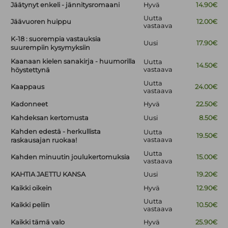
Jäätynyt enkeli - jännitysromaani
Hyvä
14.90€
Uutta
Jäävuoren huippu
12.00€
vastaava
K-18 : suorempia vastauksia
Uusi
17.90€
suurempiin kysymyksiin
Kaanaan kielen sanakirja - huumorilla
Uutta
14.50€
vastaava
höystettynä
Uutta
Kaappaus
24.00€
vastaava
Kadonneet
Hyvä
22.50€
Kahdeksan kertomusta
Uusi
8.50€
Kahden edestä - herkullista
Uutta
19.50€
vastaava
raskausajan ruokaa!
Uutta
Kahden minuutin joulukertomuksia
15.00€
vastaava
KAHTIA JAETTU KANSA
Uusi
19.20€
Kaikki oikein
Hyvä
12.90€
Uutta
Kaikki peliin
10.50€
vastaava
Kaikki tämä valo
Hyvä
25.90€