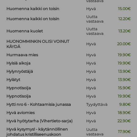
vastaava
Huomenna kaikki on toisin
Hyvä
15.00€
Uutta
Huomenna kaikki on toisin
12.20€
vastaava
Uutta
Huomenna kuolet
13.20€
vastaava
HUONOMMINKIN OLISI VOINUT
Hyvä
20.00€
KÄYDÄ
Hurmaava mies
Hyvä
19.90€
Hyisiä aikoja
Hyvä
19.90€
Hylynryöstäjä
Hyvä
13.90€
Hylätyt
Hyvä
13.90€
Hypnotisoija
Hyvä
15.90€
Hypnotisoija
Hyvä
19.90€
Hytti nro 6 - Kohtaamisia junassa
Tyydyttävä
9.80€
Hyvä aviomies
Hyvä
18.90€
Hyvä hyötytarha (Vihertieto-sarja)
Hyvä
22.90€
Hyvä kysymys! - käytännöllinen
Uutta
17.90€
vastaava
johdatus kristilliseenuskoon