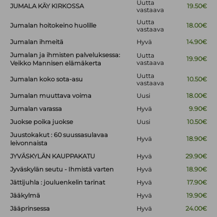
Uutta
JUMALA KÄY KIRKOSSA
19.50€
vastaava
Uutta
Jumalan hoitokeino huolille
18.00€
vastaava
Jumalan ihmeitä
Hyvä
14.90€
Jumalan ja ihmisten palveluksessa:
Uutta
19.90€
vastaava
Veikko Mannisen elämäkerta
Uutta
Jumalan koko sota-asu
10.50€
vastaava
Jumalan muuttava voima
Uusi
18.00€
Jumalan varassa
Hyvä
9.90€
Juokse poika juokse
Uusi
10.50€
Juustokakut : 60 suussasulavaa
Hyvä
18.90€
leivonnaista
JYVÄSKYLÄN KAUPPAKATU
Hyvä
29.90€
Jyväskylän seutu - Ihmistä varten
Hyvä
18.90€
Jättijuhla : jouluenkelin tarinat
Hyvä
17.90€
Jääkylmä
Hyvä
19.90€
Jääprinsessa
Hyvä
24.00€