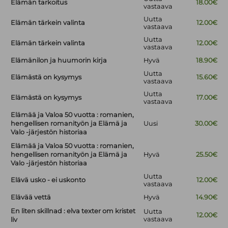
Elämän tarkoitus
18.00€
vastaava
Uutta
Elämän tärkein valinta
12.00€
vastaava
Uutta
Elämän tärkein valinta
12.00€
vastaava
Elämänilon ja huumorin kirja
Hyvä
18.90€
Uutta
Elämästä on kysymys
15.60€
vastaava
Uutta
Elämästä on kysymys
17.00€
vastaava
Elämää ja Valoa 50 vuotta : romanien,
hengellisen romanityön ja Elämä ja
Uusi
30.00€
Valo -järjestön historiaa
Elämää ja Valoa 50 vuotta : romanien,
hengellisen romanityön ja Elämä ja
Hyvä
25.50€
Valo -järjestön historiaa
Uutta
Elävä usko - ei uskonto
12.00€
vastaava
Elävää vettä
Hyvä
14.90€
En liten skillnad : elva texter om kristet
Uutta
12.00€
vastaava
liv