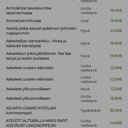
vastaava
Armolahjat seurakuntaa
Uutta
19.00€
vastaava
rakentamassa
Armosi soi minussa
Uusi
19.90€
Asioita jotka saavat sydämen lyömään
Hyvä
10.00€
nopeammin
Askartelijan aarrearkku - kivaa ja
Hyvä
19.90€
kätevää kierrätystä
Askartelun pikkujättiläinen. Tee itse
Hyvä
19.90€
lahjat ja kodin koristeet
Uutta
Askeleet uuteen elämään
12.00€
vastaava
Uutta
Askeleet uuteen elämään
12.00€
vastaava
Askeleet yliluonnolliseen
Hyvä
13.20€
Uutta
Askeleet yliluonnolliseen
15.90€
vastaava
ASUNTO-OSAKEYHTIÖLAKI
Tyydyttävä
35.00€
kommentaari
ATEISTIT ALTTARILLA MIKSI PAPIT
Uutta
14.90€
vastaava
KIISTÄVÄT USKONOPPEJA?