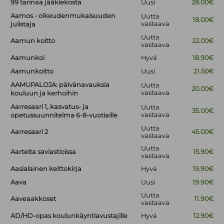
99 tarinaa jääkiekosta
Uusi
28.00€
Aamos - oikeudenmukaisuuden
Uutta
18.00€
vastaava
julistaja
Uutta
Aamun koitto
22.00€
vastaava
Aamunkoi
Hyvä
18.90€
Aamunkoitto
Uusi
21.50€
AAMUPALOJA: päivänavauksia
Uutta
20.00€
vastaava
kouluun ja kerhoihin
Aarresaari 1, kasvatus- ja
Uutta
35.00€
vastaava
opetussuunnitelma 6-8-vuotiaille
Uutta
Aarresaari 2
45.00€
vastaava
Uutta
Aarteita saviastioissa
15.90€
vastaava
Aasialainen keittokirja
Hyvä
19.90€
Aava
Uusi
19.90€
Uutta
Aaveaakkoset
11.90€
vastaava
AD/HD-opas koulunkäyntiavustajille
Hyvä
12.90€