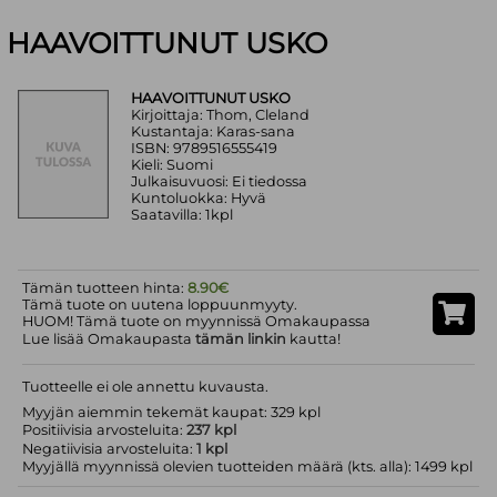
HAAVOITTUNUT USKO
HAAVOITTUNUT USKO
Kirjoittaja: Thom, Cleland
Kustantaja: Karas-sana
ISBN: 9789516555419
Kieli: Suomi
Julkaisuvuosi: Ei tiedossa
Kuntoluokka: Hyvä
Saatavilla: 1kpl
Tämän tuotteen hinta:
8.90€
Tämä tuote on uutena loppuunmyyty.
HUOM! Tämä tuote on myynnissä Omakaupassa
Lue lisää Omakaupasta
tämän linkin
kautta!
Tuotteelle ei ole annettu kuvausta.
Myyjän aiemmin tekemät kaupat: 329 kpl
Positiivisia arvosteluita:
237 kpl
Negatiivisia arvosteluita:
1 kpl
Myyjällä myynnissä olevien tuotteiden määrä (kts. alla): 1499 kpl