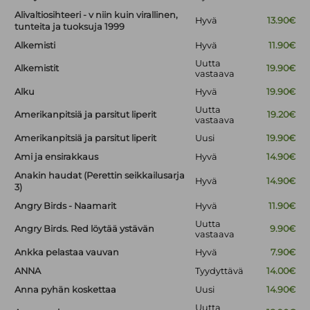
Alivaltiosihteeri - v niin kuin virallinen,
Hyvä
13.90€
tunteita ja tuoksuja 1999
Alkemisti
Hyvä
11.90€
Uutta
Alkemistit
19.90€
vastaava
Alku
Hyvä
19.90€
Uutta
Amerikanpitsiä ja parsitut liperit
19.20€
vastaava
Amerikanpitsiä ja parsitut liperit
Uusi
19.90€
Ami ja ensirakkaus
Hyvä
14.90€
Anakin haudat (Perettin seikkailusarja
Hyvä
14.90€
3)
Angry Birds - Naamarit
Hyvä
11.90€
Uutta
Angry Birds. Red löytää ystävän
9.90€
vastaava
Ankka pelastaa vauvan
Hyvä
7.90€
ANNA
Tyydyttävä
14.00€
Anna pyhän koskettaa
Uusi
14.90€
Uutta